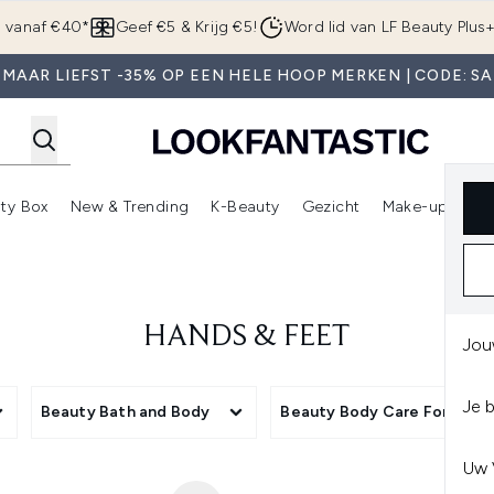
Overslaan naar de hoofdinhou
g vanaf €40*
Geef €5 & Krijg €5!
Word lid van LF Beauty Plus
 MAAR LIEFST -35% OP EEN HELE HOOP MERKEN | CODE: SA
ty Box
New & Trending
K-Beauty
Gezicht
Make-up
Pa
r)
nter submenu (Sale)
Enter submenu (Merken)
Enter submenu (Beauty Box)
Enter submenu (New & Trending)
Enter submenu (K-Beauty
E
HANDS & FEET
Jou
Je 
y
Beauty Bath and Body
Beauty Body Care Format
Uw 