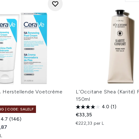
 Herstellende Voetcrème
L'Occitane Shea (Karité) 
150ml
4.0
(1)
G | CODE: SALELF
€33,35
4.7
(146)
€222,33 per L
ed Retail Price:
ige prijs:
,87
 L