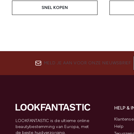
SNEL KOPEN
MELD JE AAN VOOR ONZE NIEUWSBRIEF
HELP & 
Klantense
LOOKFANTASTIC is de ultieme online
Help
beautybestemming van Europa, met
de beste huidverzorging,
Terugzen