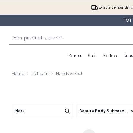
Gratis verzendin
TOT
Zomer
Sale
Merken
Beau
Enter submenu (Zome
E
Home
Lichaam
Hands & Feet
Merk
Beauty Body Subcategor