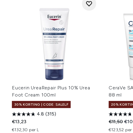
Eucerin UreaRepair Plus 10% Urea
CeraVe SA
Foot Cream 100ml
88 ml
30% KORTING | CODE: SALELF
20% KORTIN
4.8
(315)
Recommend
Huid
€13,23
€11,50
€10
€132,30 per L
€123,52 per