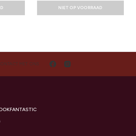
AD
NIET OP VOORRAAD
CONTACT MET ONS
LOOKFANTASTIC
s