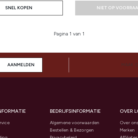
SNEL KOPEN
NIET OP VOORRA
Pagina 1 van 1
AANMELDEN
MAAK 
INFORMATIE
BEDRIJFSINFORMATIE
OVER 
rvice
Algemene voorwaarden
Over on
Bestellen & Bezorgen
Merken
ding
Privacybeleid
Affiliates