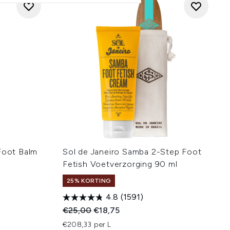
Foot Balm
Sol de Janeiro Samba 2-Step Foot
Fetish Voetverzorging 90 ml
25% KORTING
4.8
(1591)
Recommended Retail Price:
Huidige prijs:
€25,00
€18,75
€208,33 per L