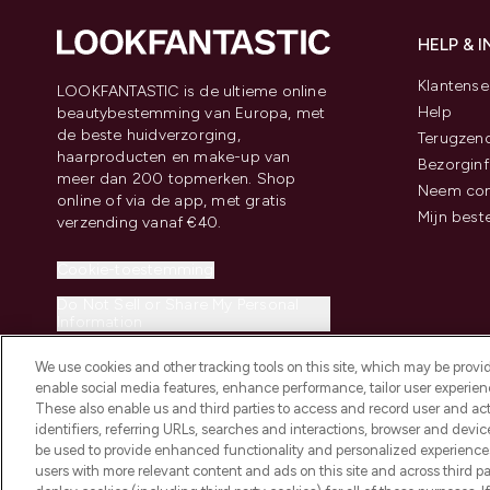
HELP & 
Klantense
LOOKFANTASTIC is de ultieme online
Help
beautybestemming van Europa, met
de beste huidverzorging,
Terugzen
haarproducten en make-up van
Bezorginf
meer dan 200 topmerken. Shop
Neem con
online of via de app, met gratis
Mijn best
verzending vanaf €40.
Cookie-toestemming
Do Not Sell or Share My Personal
Information
We use cookies and other tracking tools on this site, which may be provide
enable social media features, enhance performance, tailor user experienc
These also enable us and third parties to access and record user and act
identifiers, referring URLs, searches and interactions, browser and devi
be used to provide enhanced functionality and personalized experienc
2026 THG Beauty Europe GmbH Maximilianstrasse 54 80538 Munich
users with more relevant content and ads on this site and across third part