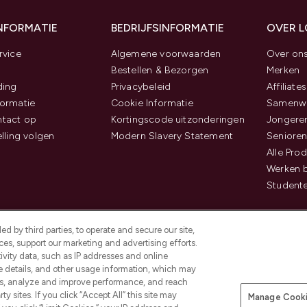
INFORMATIE
BEDRIJFSINFORMATIE
OVER 
rvice
Algemene voorwaarden
Over on
Bestellen & Bezorgen
Merken
ding
Privacybeleid
Affiliates
ormatie
Cookie Informatie
Samenwe
tact op
Kortingscode uitzonderingen
Jongeren
elling volgen
Modern Slavery Statement
Senioren
Alle Pro
Werken b
Studente
d by third parties, to operate and secure our site,
es, support our marketing and advertising efforts.
ivity data, such as IP addresses and online
ce details, and other usage information, which may
es, analyze and improve performance, and reach
Betaal veilig met
y sites. If you click “Accept All” this site may
Manage Cooki