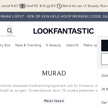
Overslaan naar de hoofdinhou
g vanaf €40*
Geef €5 & Krijg €5!
Word lid van LF Beauty Plus
 MAAR LIEFST -35% OP EEN HELE HOOP MERKEN | CODE: SA
ty Box
New & Trending
K-Beauty
Gezicht
Make-up
Pa
r)
nter submenu (Sale)
Enter submenu (Merken)
Enter submenu (Beauty Box)
Enter submenu (New & Trending)
Enter submenu (K-Beauty
E
MURAD
Jou
linisch bewezen huidverzorgingsmerk van Dr Howard, is opgeri
Je 
chzelf te zorgen. Ondersteund door 19 unieke patenten en 30 
en compleet assortiment verfijnde producten die topprestaties 
 wordt het leven van miljoenen mensen vrolijker, gezonder en 
Meer lezen
Uw 