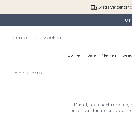
Gratis verzendin
TOT
Zomer
Sale
Merken
Beau
Enter submenu (Zome
E
Home
Merken
Murad, het baanbrekende, k
mensen van binnen uit voor zi
klinische testen bied Murad e
spa. Hierdoor