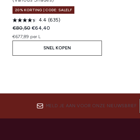
20% KORTING | CODE: SALELF
4.4
(635)
Recommended Retail Price:
Huidige prijs:
€80,50
€64,40
€677,89 per L
SNEL KOPEN
MELD JE AAN VOOR ONZE NIEUWSBRIEF