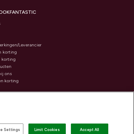
LOOKFANTASTIC
s
rkingen/Leverancier
 korting
 korting
ducten
ij ons
n korting
e Settings
Limit Cookies
Accept All