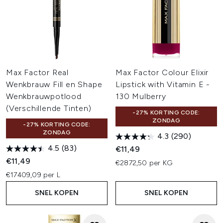
Max Factor Real
Max Factor Colour Elixir
Wenkbrauw Fill en Shape
Lipstick with Vitamin E -
Wenkbrauwpotlood
130 Mulberry
(Verschillende Tinten)
-27% KORTING CODE:
ZONDAG
-27% KORTING CODE:
ZONDAG
4.3
(290)
4.5
(83)
€11,49
€11,49
€2872,50 per KG
€17409,09 per L
SNEL KOPEN
SNEL KOPEN