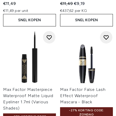
Recommended Retail Price:
Huidige prijs:
€11,49
€11,49
€9,19
€11,49 per unit
€437,62 per KG
SNEL KOPEN
SNEL KOPEN
Max Factor Masterpiece
Max Factor False Lash
Waterproof Matte Liquid
Effect Waterproof
Eyeliner 1.7ml (Various
Mascara - Black
Shades)
-27% KORTING CODE:
ZONDAG