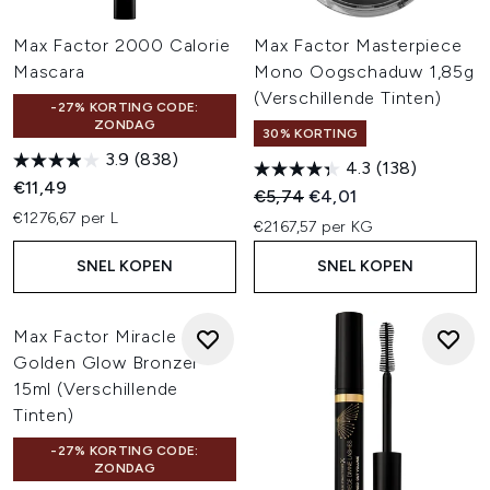
Max Factor 2000 Calorie
Max Factor Masterpiece
Mascara
Mono Oogschaduw 1,85g
(Verschillende Tinten)
-27% KORTING CODE:
ZONDAG
30% KORTING
3.9
(838)
4.3
(138)
€11,49
Recommended Retail Price:
Huidige prijs:
€5,74
€4,01
€1276,67 per L
€2167,57 per KG
SNEL KOPEN
SNEL KOPEN
Max Factor Miracle Pure
Golden Glow Bronzer
15ml (Verschillende
Tinten)
-27% KORTING CODE:
ZONDAG