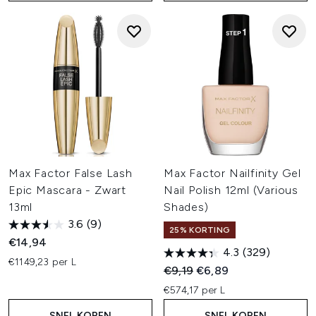
Max Factor False Lash
Max Factor Nailfinity Gel
Epic Mascara - Zwart
Nail Polish 12ml (Various
13ml
Shades)
3.6
(9)
25% KORTING
€14,94
4.3
(329)
€1149,23 per L
Recommended Retail Price:
Huidige prijs:
€9,19
€6,89
€574,17 per L
SNEL KOPEN
SNEL KOPEN