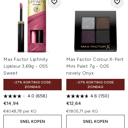
Max Factor Lipfinity
Max Factor Colour X-Pert
Lipkleur 3,69g - 055
Mini Palet 7g - 005
Sweet
nevely Onyx
-27% KORTING CODE:
-27% KORTING CODE:
ZONDAG
ZONDAG
4.0
(658)
4.6
(150)
€14,94
€12,64
€4048,78 per KG
€1805,71 per KG
SNEL KOPEN
SNEL KOPEN