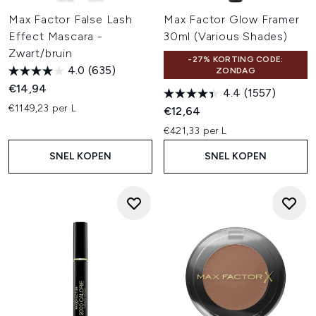
Max Factor False Lash
Max Factor Glow Framer
Effect Mascara -
30ml (Various Shades)
Zwart/bruin
-27% KORTING CODE:
4.0
(635)
ZONDAG
€14,94
4.4
(1557)
€1149,23 per L
€12,64
€421,33 per L
SNEL KOPEN
SNEL KOPEN