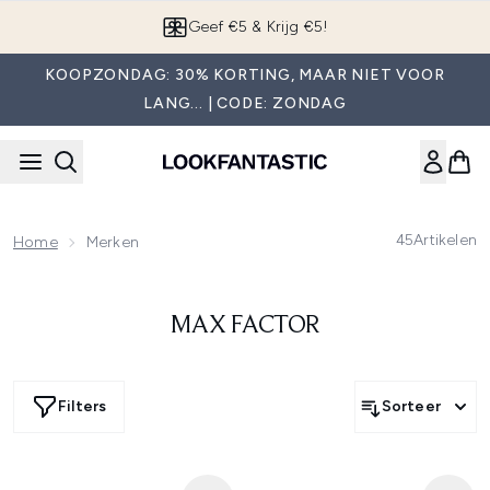
Overslaan naar de hoofdinhou
Geef €5 & Krijg €5!
KOOPZONDAG: 30% KORTING, MAAR NIET VOOR
LANG... | CODE: ZONDAG
45
Artikelen
Home
Merken
MAX FACTOR
Filters
Sorteer