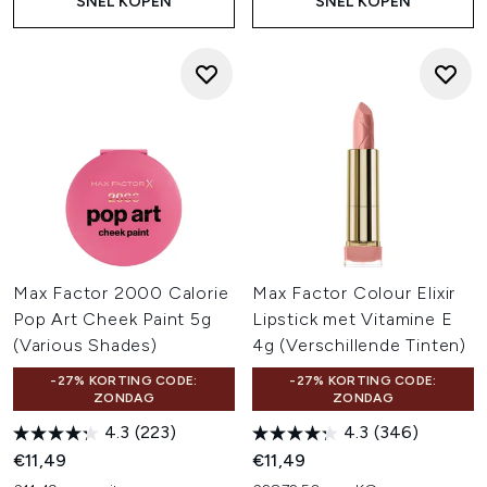
SNEL KOPEN
SNEL KOPEN
Max Factor 2000 Calorie
Max Factor Colour Elixir
Pop Art Cheek Paint 5g
Lipstick met Vitamine E
(Various Shades)
4g (Verschillende Tinten)
-27% KORTING CODE:
-27% KORTING CODE:
ZONDAG
ZONDAG
4.3
(223)
4.3
(346)
€11,49
€11,49