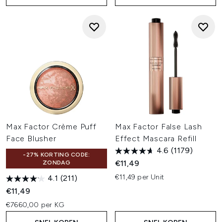
Max Factor Crème Puff
Max Factor False Lash
Face Blusher
Effect Mascara Refill
4.6
(1179)
-27% KORTING CODE:
€11,49
ZONDAG
€11,49 per Unit
4.1
(211)
€11,49
€7660,00 per KG