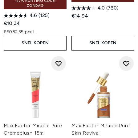
-27% KORTING CODE:
ZONDAG
4.0
(780)
4.6
(125)
€14,94
€10,34
€6082,35 per L
SNEL KOPEN
SNEL KOPEN
Max Factor Miracle Pure
Max Factor Miracle Pure
Crèmeblush 15ml
Skin Revival