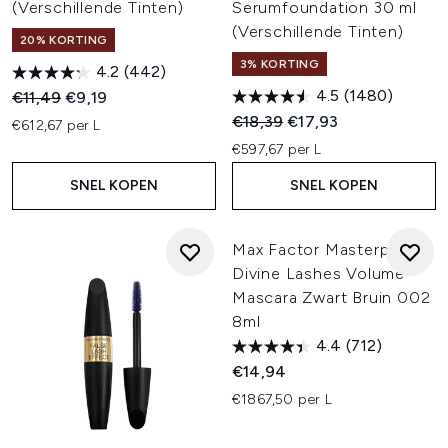
(Verschillende Tinten)
Serumfoundation 30 ml
(Verschillende Tinten)
20% KORTING
3% KORTING
4.2
(442)
4.5
(1480)
Recommended Retail Price:
Huidige prijs:
€11,49
€9,19
Recommended Retail Price:
Huidige prijs:
€18,39
€17,93
€612,67 per L
€597,67 per L
SNEL KOPEN
SNEL KOPEN
Max Factor Masterpiece
Divine Lashes Volume
Mascara Zwart Bruin 002
8ml
4.4
(712)
€14,94
€1867,50 per L