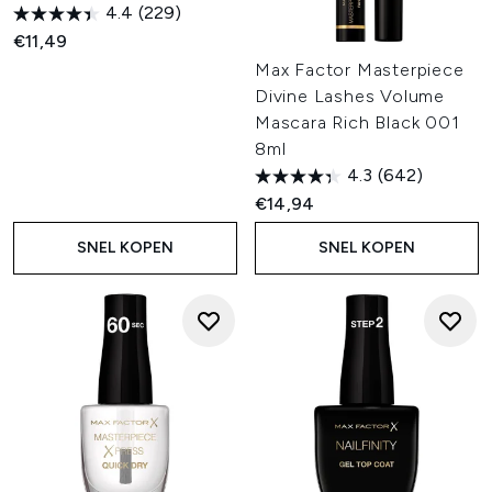
4.4
(229)
€11,49
Max Factor Masterpiece
Divine Lashes Volume
Mascara Rich Black 001
8ml
4.3
(642)
€14,94
SNEL KOPEN
SNEL KOPEN