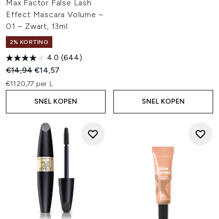
Max Factor False Lash
Effect Mascara Volume –
01 – Zwart, 13ml
2% KORTING
4.0
(644)
Recommended Retail Price:
Huidige prijs:
€14,94
€14,57
€1120,77 per L
SNEL KOPEN
SNEL KOPEN