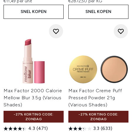
€11,49 per unit
€2872,50 per KG
SNEL KOPEN
SNEL KOPEN
Max Factor 2000 Calorie
Max Factor Creme Puff
Mellow Blur 3.5g (Various
Pressed Powder 21g
Shades)
(Various Shades)
-27% KORTING CODE:
-27% KORTING CODE:
ZONDAG
ZONDAG
4.3
(471)
3.3
(633)