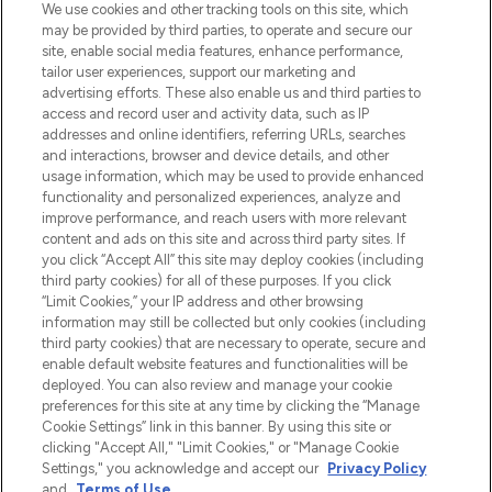
LOOKFANTASTIC is de ultieme online
We use cookies and other tracking tools on this site, which
beautybestemming van Europa, met de
may be provided by third parties, to operate and secure our
beste huidverzorging, haarproducten en
site, enable social media features, enhance performance,
make-up van meer dan 200 topmerken.
tailor user experiences, support our marketing and
Shop online of via de app, met gratis
advertising efforts. These also enable us and third parties to
verzending vanaf €40.
access and record user and activity data, such as IP
addresses and online identifiers, referring URLs, searches
and interactions, browser and device details, and other
Cookie-toestemming
usage information, which may be used to provide enhanced
Do Not Sell or Share My Personal
functionality and personalized experiences, analyze and
Information
improve performance, and reach users with more relevant
content and ads on this site and across third party sites. If
you click “Accept All” this site may deploy cookies (including
HELP & INFORMATIE
third party cookies) for all of these purposes. If you click
“Limit Cookies,” your IP address and other browsing
information may still be collected but only cookies (including
BEDRIJFSINFORMATIE
third party cookies) that are necessary to operate, secure and
enable default website features and functionalities will be
deployed. You can also review and manage your cookie
OVER LOOKFANTASTIC
preferences for this site at any time by clicking the “Manage
Cookie Settings” link in this banner. By using this site or
clicking "Accept All," "Limit Cookies," or "Manage Cookie
Settings," you acknowledge and accept our
Privacy Policy
and
Terms of Use
.