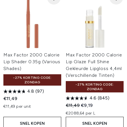
Max Factor 2000 Calorie
Max Factor 2000 Calorie
Lip Shader 0.35g (Various
Lip Glaze Full Shine
Shades)
Gekleurde Lipgloss 4,4ml
(Verschillende Tinten)
-27% KORTING CODE:
ZONDAG
-27% KORTING CODE:
ZONDAG
4.8
(97)
4.6
(845)
€11,49
Recommended Retail Price:
Huidige prijs:
€11,49
€9,19
€11,49 per unit
€2088,64 per L
SNEL KOPEN
SNEL KOPEN