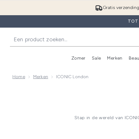
Gratis verzendin
TOT 
Zomer
Sale
Merken
Beau
Enter submenu (Zome
E
Home
Merken
ICONIC London
Stap in de wereld van ICON
Geboren in het hart van een
Van stralende highlighters en