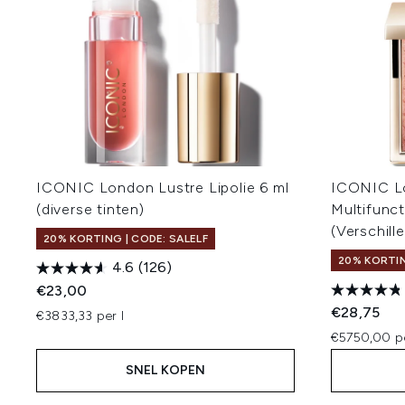
ICONIC London Lustre Lipolie 6 ml
ICONIC Lo
(diverse tinten)
Multifunc
(Verschill
20% KORTING | CODE: SALELF
20% KORTIN
4.6
(126)
€23,00
€28,75
€3833,33 per l
€5750,00 p
SNEL KOPEN