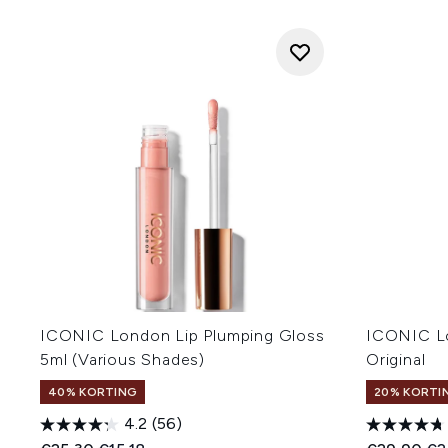
ICONIC London Lip Plumping Gloss
ICONIC L
5ml (Various Shades)
Original
40% KORTING
20% KORTI
4.2
(56)