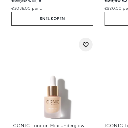
Recommended Retail Price:
Huidige prijs:
Recommend
Hui
€25,30
€15,18
€29,90
€2
€3036,00 per L
€920,00 pe
SNEL KOPEN
ICONIC London Mini Underglow
ICONIC Lo