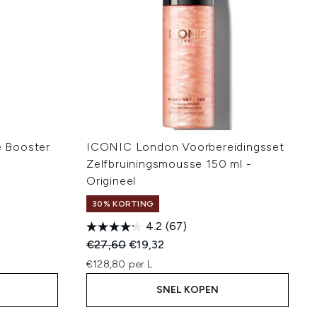
 Booster
ICONIC London Voorbereidingsset
Zelfbruiningsmousse 150 ml -
Origineel
30% KORTING
4.2
(67)
:
Recommended Retail Price:
Huidige prijs:
€27,60
€19,32
€128,80 per L
SNEL KOPEN