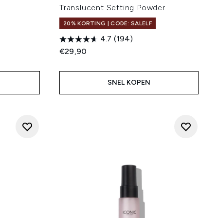
Translucent Setting Powder
20% KORTING | CODE: SALELF
4.7
(194)
€29,90
SNEL KOPEN