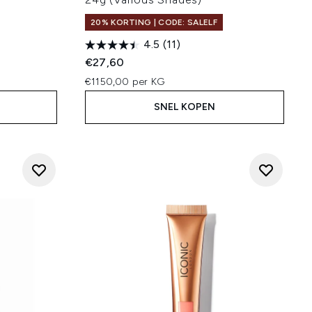
20% KORTING | CODE: SALELF
4.5
(11)
:
€27,60
€1150,00 per KG
SNEL KOPEN