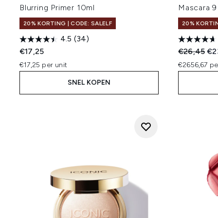
Blurring Primer 10ml
Mascara 9
20% KORTING | CODE: SALELF
20% KORTIN
4.5
(34)
Recommend
Hui
€17,25
€26,45
€2
€17,25 per unit
€2656,67 pe
SNEL KOPEN