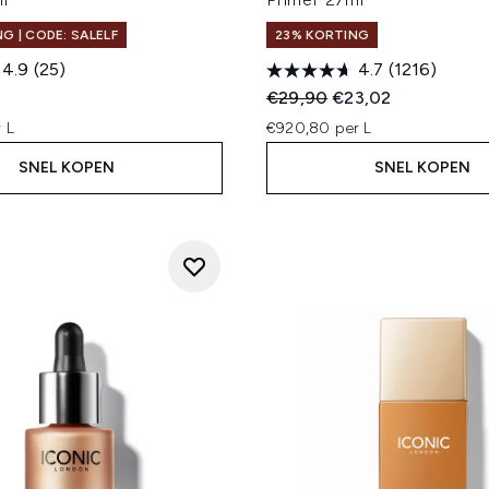
G | CODE: SALELF
23% KORTING
4.9
(25)
4.7
(1216)
Recommended Retail Price
Huidige prijs:
€29,90
€23,02
 L
€920,80 per L
SNEL KOPEN
SNEL KOPEN