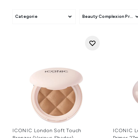
natuurlijke schoonheid te verst
de nieuwste trends maakt 
Categorie
Beauty Complexion Produ
Of je nu kiest voor een subtie
ICONIC London Soft Touch
ICONIC Lo
Bronzer (Various Shades)
Primer 27m