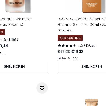
ndon Illuminator
ICONIC London Super S
rious Shades)
Blurring Skin Tint 30ml (V
Shades)
NG
40% KORTING
4.8
(1198)
4.5
(1508)
ed Retail Price:
dige prijs:
9,44
Recommended Retail Price
Huidige prijs:
€32,20
€19,32
r L
€644,00 per L
SNEL KOPEN
SNEL KOPEN