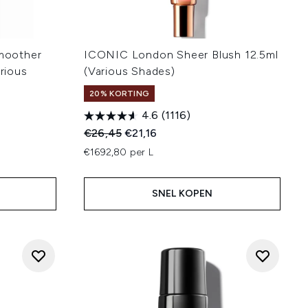
moother
ICONIC London Sheer Blush 12.5ml
arious
(Various Shades)
20% KORTING
4.6
(1116)
Recommended Retail Price:
Huidige prijs:
€26,45
€21,16
:
€1692,80 per L
SNEL KOPEN