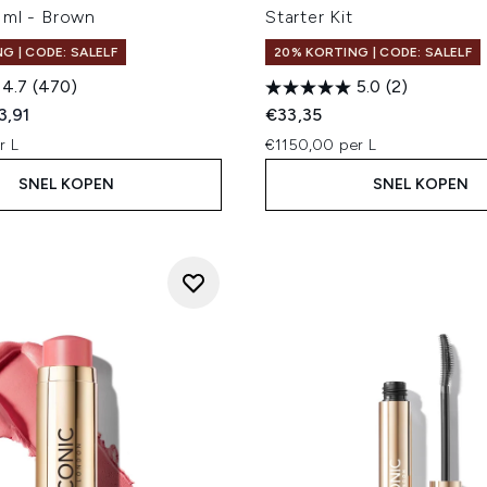
 ml - Brown
Starter Kit
G | CODE: SALELF
20% KORTING | CODE: SALELF
4.7
(470)
5.0
(2)
ed Retail Price:
dige prijs:
3,91
€33,35
r L
€1150,00 per L
SNEL KOPEN
SNEL KOPEN