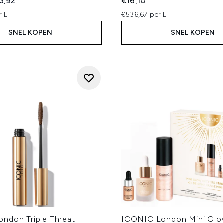
ed Retail Price:
dige prijs:
3,92
€16,10
r L
€536,67 per L
SNEL KOPEN
SNEL KOPEN
ndon Triple Threat
ICONIC London Mini Glo