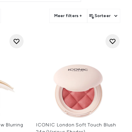
 cruelty-free en geïnspireerd op
n en jouw signatuurlook te
Meer filters +
Sorteer
e collectie nodigt je uit om op
 Blurring
ICONIC London Soft Touch Blush
24g (Various Shades)