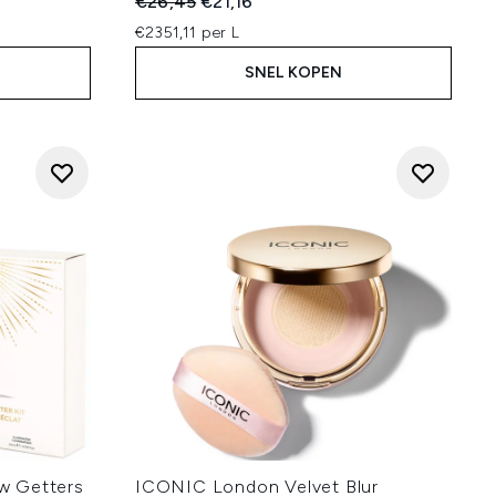
Recommended Retail Price:
Huidige prijs:
€26,45
€21,16
€2351,11 per L
SNEL KOPEN
w Getters
ICONIC London Velvet Blur