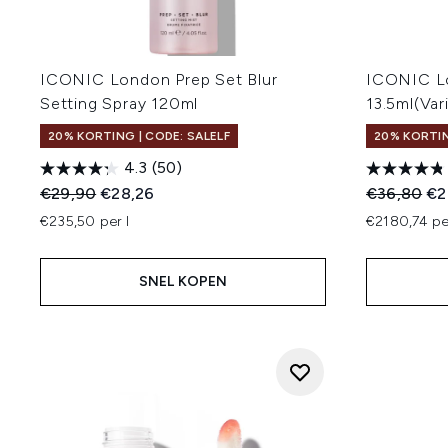
ICONIC London Prep Set Blur
ICONIC Lo
Setting Spray 120ml
13.5ml(Va
20% KORTING | CODE: SALELF
20% KORTI
4.3
(50)
Recommended Retail Price:
Huidige prijs:
Recommend
Hui
€29,90
€28,26
€36,80
€2
€235,50 per l
€2180,74 pe
SNEL KOPEN