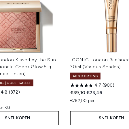
ndon Kissed by the Sun
ICONIC London Radiance
tionele Cheek Glow 5 g
30ml (Various Shades)
ende Tinten)
40% KORTING
G | CODE: SALELF
4.7
(900)
4.8
(372)
Recommended Retail Price
Huidige prijs:
€39,10
€23,46
€782,00 per L
er KG
SNEL KOPEN
SNEL KOPEN