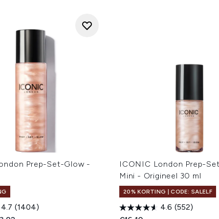
ondon Prep-Set-Glow -
ICONIC London Prep-Se
Mini - Origineel 30 ml
NG
20% KORTING | CODE: SALELF
4.7
(1404)
4.6
(552)