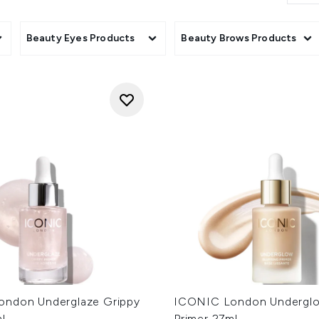
erken en je de vrijheid te geven je eigen stijl te uiten. Vegan,
ICONIC London het eenvoudig om te spelen, te experimentere
ontdekken.
cts
Beauty Eyes Products
Beauty Brows Products
le glow overdag of een gedurfde kleur voor een avondlook, dez
jouw manier te stralen, moeiteloos en zelfverzekerd.
ndon Underglaze Grippy
ICONIC London Underglow
l
Primer 27ml