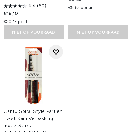
4.4
(60)
€8,63 per unit
€16,10
€20,13 per L
NIET OP VOORRAAD
NIET OP VOORRAAD
Cantu Spiral Style Part en
Twist Kam Verpakking
met 2 Stuks