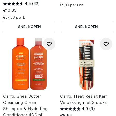
4.5
(32)
€9,19 per unit
€10,35
€57,50 per L
SNEL KOPEN
SNEL KOPEN
Cantu Shea Butter
Cantu Heat Resist Kam
Cleansing Cream
Verpakking met 2 stuks
Shampoo & Hydrating
4.9
(9)
Conditioner 400ml
€8,63