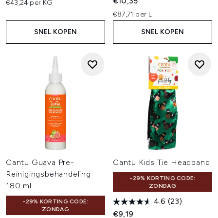
€10,35
€43,24 per KG
€87,71 per L
SNEL KOPEN
SNEL KOPEN
Cantu Guava Pre-
Cantu Kids Tie Headband
Reinigingsbehandeling
-29% KORTING CODE:
180 ml
ZONDAG
4.6
(23)
-29% KORTING CODE:
ZONDAG
€9,19