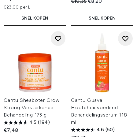
Recommended Retail Price:
Huidige prijs:
€10,35
€8,20
€23,00 per L
SNEL KOPEN
SNEL KOPEN
Cantu Sheaboter Grow
Cantu Guava
Strong Versterkende
Hoofdhuidvoedend
Behandeling 173 g
Behandelingsserum 118
4.5
(194)
ml
4.6
(50)
€7,48