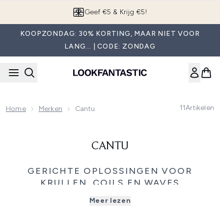
Overslaan naar de hoofdinhou
Geef €5 & Krijg €5!
KOOPZONDAG: 30% KORTING, MAAR NIET VOOR
LANG... | CODE: ZONDAG
11
Artikelen
Home
Merken
Cantu
CANTU
GERICHTE OPLOSSINGEN VOOR
KRULLEN, COILS EN WAVES
Ontdek de volledige Cantu collectie, een deskundig
Meer lezen
samengesteld assortiment haarverzorgings- en
stylingoplossingen dat is ontwikkeld om je natuurlijke