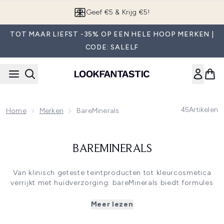
Overslaan naar de hoofdinhou
Geef €5 & Krijg €5!
TOT MAAR LIEFST -35% OP EEN HELE HOOP MERKEN |
CODE: SALELF
45
Artikelen
Home
Merken
BareMinerals
BAREMINERALS
Van klinisch geteste teintproducten tot kleurcosmetica
verrijkt met huidverzorging: bareMinerals biedt formules
die geschikt zijn voor alle huidtypen en huidbehoeften.
Bereid de huid voor met een gepersonaliseerde routine uit
Meer lezen
de clean en vegan huidverzorgingscollecties, of je nu
droogte, een doffe teint, zichtbare poriën of fijne lijntjes