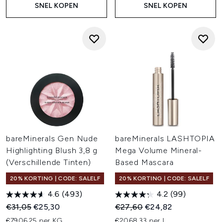
SNEL KOPEN
SNEL KOPEN
bareMinerals Gen Nude
bareMinerals LASHTOPIA
Highlighting Blush 3,8 g
Mega Volume Mineral-
(Verschillende Tinten)
Based Mascara
20% KORTING | CODE: SALELF
20% KORTING | CODE: SALELF
4.6
(493)
4.2
(99)
Recommended Retail Price:
Huidige prijs:
Recommended Retail Price:
Huidige prijs:
€31,05
€25,30
€27,60
€24,82
€7906,25 per KG
€2068,33 per L