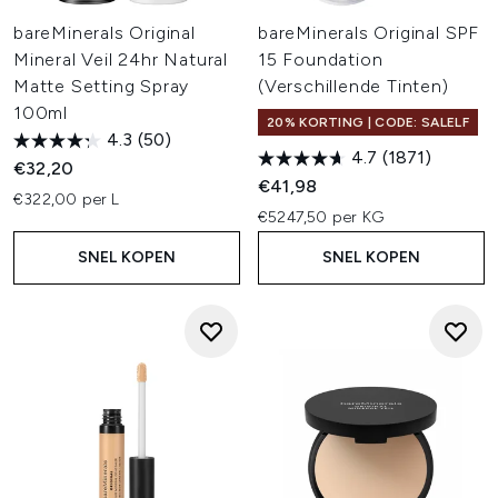
bareMinerals Original
bareMinerals Original SPF
Mineral Veil 24hr Natural
15 Foundation
Matte Setting Spray
(Verschillende Tinten)
100ml
20% KORTING | CODE: SALELF
4.3
(50)
4.7
(1871)
€32,20
€41,98
€322,00 per L
€5247,50 per KG
SNEL KOPEN
SNEL KOPEN