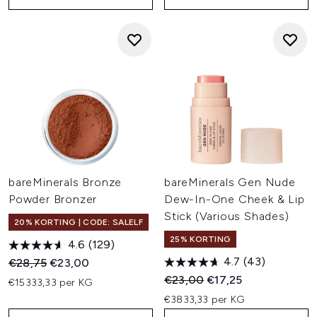
bareMinerals Bronze
bareMinerals Gen Nude
Powder Bronzer
Dew-In-One Cheek & Lip
Stick (Various Shades)
20% KORTING | CODE: SALELF
25% KORTING
4.6
(129)
4.7
(43)
Recommended Retail Price:
Huidige prijs:
€28,75
€23,00
Recommended Retail Price:
Huidige prijs:
€23,00
€17,25
€15333,33 per KG
€3833,33 per KG