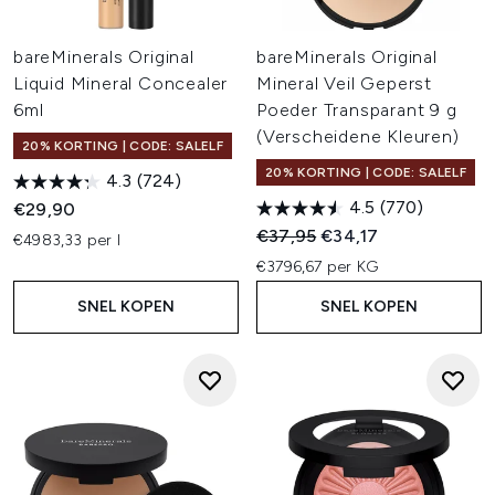
bareMinerals Original
bareMinerals Original
Liquid Mineral Concealer
Mineral Veil Geperst
6ml
Poeder Transparant 9 g
(Verscheidene Kleuren)
20% KORTING | CODE: SALELF
20% KORTING | CODE: SALELF
4.3
(724)
4.5
(770)
€29,90
Recommended Retail Price:
Huidige prijs:
€37,95
€34,17
€4983,33 per l
€3796,67 per KG
SNEL KOPEN
SNEL KOPEN