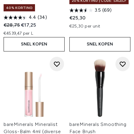
20% KORTING | CODE: SALELF
40% KORTING
3.5
(69)
4.4
(34)
€25,30
Recommended Retail Price:
Huidige prijs:
€28,75
€17,25
€25,30 per unit
€4539,47 per L
SNEL KOPEN
SNEL KOPEN
bareMinerals Mineralist
bareMinerals Smoothing
Gloss-Balm 4ml (diverse
Face Brush