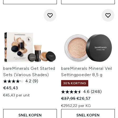
bareMinerals Get Started
bareMinerals Mineral Veil
Sets (Various Shades)
Settingpoeder 8,5 g
4.2
(9)
30% KORTING
€45,43
4.6
(248)
€45,43 per unit
Recommended Retail Price:
Huidige prijs:
€37,95
€26,57
€2952,22 per KG
SNEL KOPEN
SNEL KOPEN