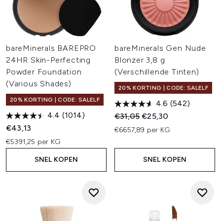
bareMinerals BAREPRO
bareMinerals Gen Nude
24HR Skin-Perfecting
Blonzer 3,8 g
Powder Foundation
(Verschillende Tinten)
(Various Shades)
20% KORTING | CODE: SALELF
20% KORTING | CODE: SALELF
4.6
(542)
4.4
(1014)
Recommended Retail Price:
Huidige prijs:
€31,05
€25,30
€43,13
€6657,89 per KG
€5391,25 per KG
SNEL KOPEN
SNEL KOPEN