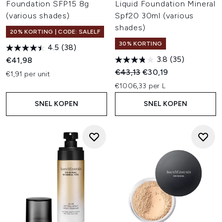
Foundation SFP15 8g
Liquid Foundation Mineral
(various shades)
Spf20 30ml (various
shades)
20% KORTING | CODE: SALELF
30% KORTING
4.5
(38)
3.8
(35)
€41,98
Recommended Retail Price:
Huidige prijs:
€43,13
€30,19
€1,91 per unit
€1006,33 per L
SNEL KOPEN
SNEL KOPEN