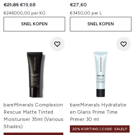
Recommended Retail Price:
Huidige prijs:
€21,85
€19,68
€27,60
€246000,00 per KG
€3450,00 per L
SNEL KOPEN
SNEL KOPEN
bareMinerals Complexion
bareMinerals Hydratatie
Rescue Matte Tinted
en Glans Prime Time
Moisturiser 35ml (Various
Primer 30 ml
Shades)
20% KORTING | CODE: SALELF