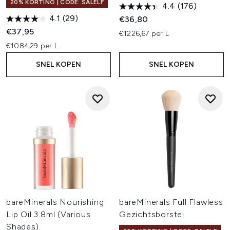
20% KORTING | CODE: SALELF
4.4
(176)
4.1
(29)
€36,80
€37,95
€1226,67 per L
€1084,29 per L
SNEL KOPEN
SNEL KOPEN
bareMinerals Nourishing
bareMinerals Full Flawless
Lip Oil 3.8ml (Various
Gezichtsborstel
Shades)