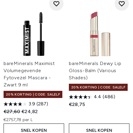
bareMinerals Maximist
bareMinerals Dewy Lip
Volumegevende
Gloss-Balm (Various
Fytovezel Mascara -
Shades)
Zwart 9 ml
20% KORTING | CODE: SALELF
20% KORTING | CODE: SALELF
4.4
(486)
3.9
(287)
€28,75
Recommended Retail Price:
Huidige prijs:
€27,60
€24,82
€2757,78 per L
SNEL KOPEN
SNEL KOPEN