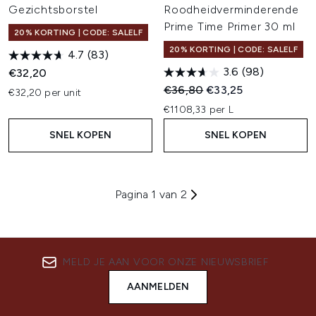
Gezichtsborstel
Roodheidverminderende
Prime Time Primer 30 ml
20% KORTING | CODE: SALELF
20% KORTING | CODE: SALELF
4.7
(83)
3.6
(98)
€32,20
Recommended Retail Price:
Huidige prijs:
€36,80
€33,25
€32,20 per unit
€1108,33 per L
SNEL KOPEN
SNEL KOPEN
Pagina 1 van 2
MELD JE AAN VOOR ONZE NIEUWSBRIEF
AANMELDEN