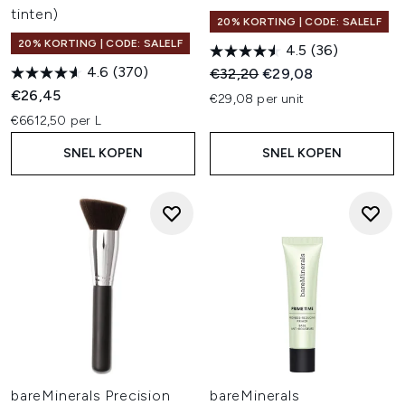
tinten)
20% KORTING | CODE: SALELF
20% KORTING | CODE: SALELF
4.5
(36)
4.6
(370)
Recommended Retail Price:
Huidige prijs:
€32,20
€29,08
€26,45
€29,08 per unit
€6612,50 per L
SNEL KOPEN
SNEL KOPEN
bareMinerals Precision
bareMinerals