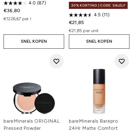
4.0
(87)
20% KORTING | CODE: SALELF
€36,80
4.5
(11)
€1226,67 per l
€21,85
€21,85 per unit
SNEL KOPEN
SNEL KOPEN
bareMinerals ORIGINAL
bareMinerals Barepro
Pressed Powder
24Hr Matte Comfort