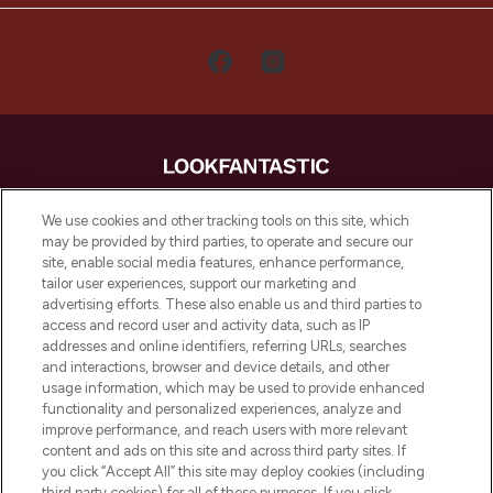
LOOKFANTASTIC is de ultieme online
We use cookies and other tracking tools on this site, which
beautybestemming van Europa, met de
may be provided by third parties, to operate and secure our
beste huidverzorging, haarproducten en
site, enable social media features, enhance performance,
make-up van meer dan 200 topmerken.
tailor user experiences, support our marketing and
Shop online of via de app, met gratis
advertising efforts. These also enable us and third parties to
verzending vanaf €40.
access and record user and activity data, such as IP
addresses and online identifiers, referring URLs, searches
and interactions, browser and device details, and other
Cookie-toestemming
usage information, which may be used to provide enhanced
Do Not Sell or Share My Personal
functionality and personalized experiences, analyze and
Information
improve performance, and reach users with more relevant
content and ads on this site and across third party sites. If
you click “Accept All” this site may deploy cookies (including
HELP & INFORMATIE
third party cookies) for all of these purposes. If you click