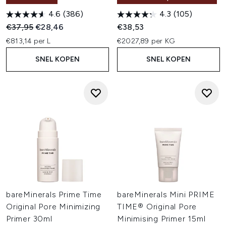
foundation, kleurcosmetica en kwasten bij
4.6
(386)
4.3
(105)
LOOKFANTASTIC en stel je clean beauty routine samen.
Recommended Retail Price:
Huidige prijs:
€37,95
€28,46
€38,53
€813,14 per L
€2027,89 per KG
SNEL KOPEN
SNEL KOPEN
bareMinerals Prime Time
bareMinerals Mini PRIME
Original Pore Minimizing
TIME® Original Pore
Primer 30ml
Minimising Primer 15ml