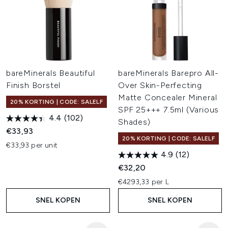
bareMinerals Beautiful
bareMinerals Barepro All-
Finish Borstel
Over Skin-Perfecting
Matte Concealer Mineral
20% KORTING | CODE: SALELF
SPF 25+++ 7.5ml (Various
4.4
(102)
Shades)
€33,93
20% KORTING | CODE: SALELF
€33,93 per unit
4.9
(12)
€32,20
€4293,33 per L
SNEL KOPEN
SNEL KOPEN