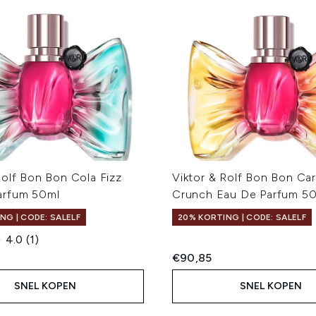
Rolf Bon Bon Cola Fizz
Viktor & Rolf Bon Bon Ca
arfum 50ml
Crunch Eau De Parfum 5
NG | CODE: SALELF
20% KORTING | CODE: SALELF
4.0
(1)
€90,85
SNEL KOPEN
SNEL KOPEN