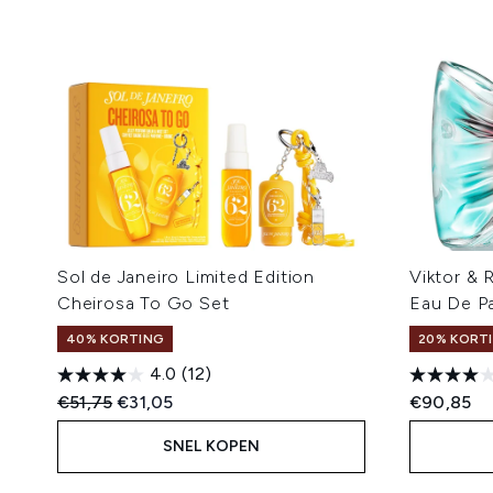
Sol de Janeiro Limited Edition
Viktor & 
Cheirosa To Go Set
Eau De P
40% KORTING
20% KORTI
4.0
(12)
Recommended Retail Price:
Huidige prijs:
€51,75
€31,05
€90,85
SNEL KOPEN