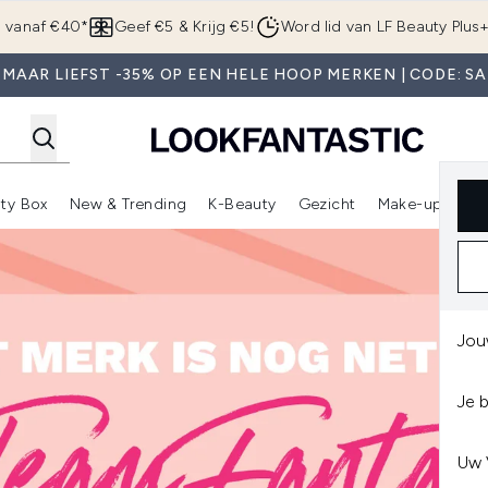
Overslaan naar de hoofdinhou
g vanaf €40*
Geef €5 & Krijg €5!
Word lid van LF Beauty Plus
 MAAR LIEFST -35% OP EEN HELE HOOP MERKEN | CODE: SA
ty Box
New & Trending
K-Beauty
Gezicht
Make-up
Pa
r)
nter submenu (Sale)
Enter submenu (Merken)
Enter submenu (Beauty Box)
Enter submenu (New & Trending)
Enter submenu (K-Beauty
E
Jou
Je 
Uw 