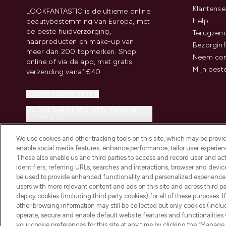
Klantense
LOOKFANTASTIC is de ultieme online
Help
beautybestemming van Europa, met
de beste huidverzorging,
Terugzen
haarproducten en make-up van
Bezorginf
meer dan 200 topmerken. Shop
Neem con
online of via de app, met gratis
Mijn best
verzending vanaf €40.
Cookie-toestemming
Do Not Sell or Share My Personal
Information
We use cookies and other tracking tools on this site, which may be provide
enable social media features, enhance performance, tailor user experienc
These also enable us and third parties to access and record user and act
identifiers, referring URLs, searches and interactions, browser and devi
be used to provide enhanced functionality and personalized experienc
2026 THG Beauty Europe GmbH Maximilianstrasse 54 80538 Munich
users with more relevant content and ads on this site and across third part
deploy cookies (including third party cookies) for all of these purposes. I
other browsing information may still be collected but only cookies (inclu
operate, secure and enable default website features and functionalities
your cookie preferences for this site at any time by clicking the “Manage 