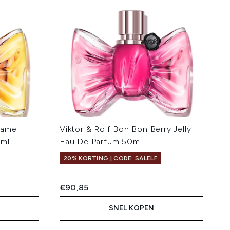
ramel
Viktor & Rolf Bon Bon Berry Jelly
0ml
Eau De Parfum 50ml
20% KORTING | CODE: SALELF
€90,85
SNEL KOPEN