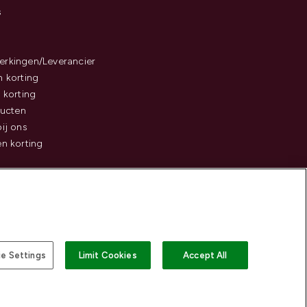
s
rkingen/Leverancier
 korting
 korting
ducten
ij ons
n korting
e Settings
Limit Cookies
Accept All