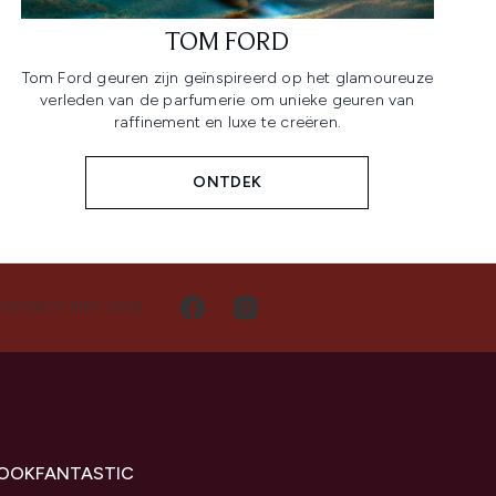
TOM FORD
Tom Ford geuren zijn geïnspireerd op het glamoureuze
verleden van de parfumerie om unieke geuren van
raffinement en luxe te creëren.
ONTDEK
CONTACT MET ONS
LOOKFANTASTIC