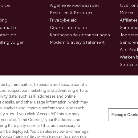
rvice
Algemene voorwaarden
Over on
Bestellen & Bezorgen
Merken
ding
Privacybeleid
Affiliates
ormatie
Cookie Informatie
Samenwe
tact op
Kortingscode uitzonderingen
Jongeren
elling volgen
Modern Slavery Statement
Senioren
Alle Pro
Werken b
Studente
d by third parties, to operate and secure our site,
es, support our marketing and advertising efforts.
ivity data, such as IP addresses and online
ce details, and other usage information, which may
es, analyze and improve performance, and reach
Betaal veilig met
y sites. If you click “Accept All” this site may
Manage Cooki
f you click “Limit Cookies,” your IP address and
ding third party cookies) that are necessary to
 will be deployed. You can also review and manage
Cookie Settings” link in this banner. By using this