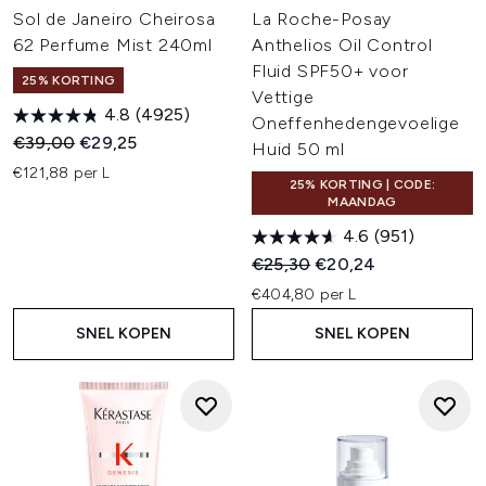
Sol de Janeiro Cheirosa
La Roche-Posay
62 Perfume Mist 240ml
Anthelios Oil Control
Fluid SPF50+ voor
25% KORTING
Vettige
4.8
(4925)
Oneffenhedengevoelige
Recommended Retail Price:
Huidige prijs:
€39,00
€29,25
Huid 50 ml
€121,88 per L
25% KORTING | CODE:
MAANDAG
4.6
(951)
Recommended Retail Price:
Huidige prijs:
€25,30
€20,24
€404,80 per L
SNEL KOPEN
SNEL KOPEN