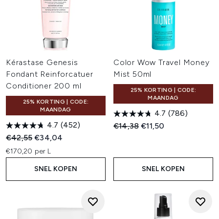
Kérastase Genesis
Color Wow Travel Money
Fondant Reinforcatuer
Mist 50ml
Conditioner 200 ml
25% KORTING | CODE:
MAANDAG
25% KORTING | CODE:
MAANDAG
4.7
(786)
4.7
(452)
Recommended Retail Price:
Huidige prijs:
€14,38
€11,50
Recommended Retail Price:
Huidige prijs:
€42,55
€34,04
€170,20 per L
SNEL KOPEN
SNEL KOPEN