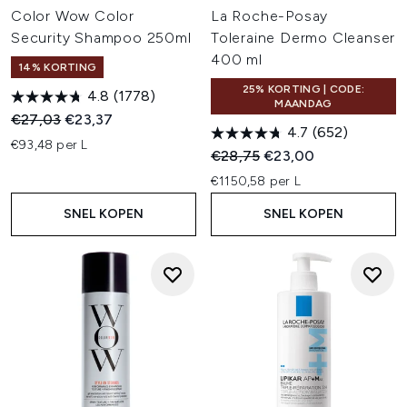
Color Wow Color
La Roche-Posay
Security Shampoo 250ml
Toleraine Dermo Cleanser
400 ml
14% KORTING
25% KORTING | CODE:
4.8
(1778)
MAANDAG
Recommended Retail Price:
Huidige prijs:
€27,03
€23,37
4.7
(652)
€93,48 per L
Recommended Retail Price:
Huidige prijs:
€28,75
€23,00
€1150,58 per L
SNEL KOPEN
SNEL KOPEN