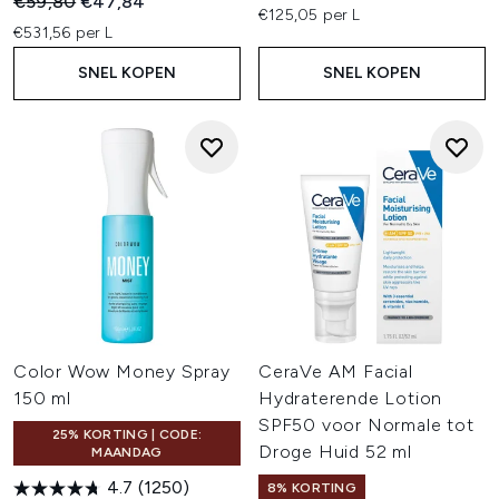
Recommended Retail Price:
Huidige prijs:
€59,80
€47,84
€125,05 per L
€531,56 per L
SNEL KOPEN
SNEL KOPEN
Color Wow Money Spray
CeraVe AM Facial
150 ml
Hydraterende Lotion
SPF50 voor Normale tot
25% KORTING | CODE:
Droge Huid 52 ml
MAANDAG
4.7
(1250)
8% KORTING