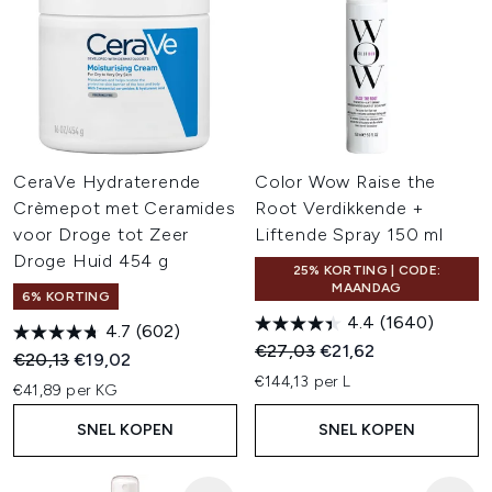
CeraVe Hydraterende
Color Wow Raise the
Crèmepot met Ceramides
Root Verdikkende +
voor Droge tot Zeer
Liftende Spray 150 ml
Droge Huid 454 g
25% KORTING | CODE:
MAANDAG
6% KORTING
4.4
(1640)
4.7
(602)
Recommended Retail Price:
Huidige prijs:
€27,03
€21,62
Recommended Retail Price:
Huidige prijs:
€20,13
€19,02
€144,13 per L
€41,89 per KG
SNEL KOPEN
SNEL KOPEN