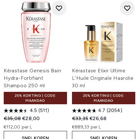
Kérastase Genesis Bain
Kérastase Elixir Ultime
Hydra-Fortifiant
L'Huile Originale Haarolie
Shampoo 250 ml
30 ml
25% KORTING | CODE:
25% KORTING | CODE:
MAANDAG
MAANDAG
4.5
(511)
4.7
(2054)
Recommended Retail Price:
Huidige prijs:
Recommended Retail Price:
Huidige prijs:
€35,08
€28,00
€33,35
€26,68
€112,00 per L
€889,33 per L
SNEL KOPEN
SNEL KOPEN