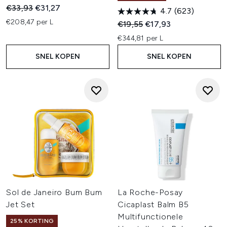
Recommended Retail Price:
Huidige prijs:
€33,93
€31,27
4.7
(623)
€208,47 per L
Recommended Retail Price:
Huidige prijs:
€19,55
€17,93
€344,81 per L
SNEL KOPEN
SNEL KOPEN
Sol de Janeiro Bum Bum
La Roche-Posay
Jet Set
Cicaplast Balm B5
Multifunctionele
25% KORTING