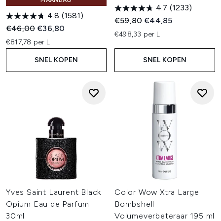
MAANDAG
4.7
(1233)
4.8
(1581)
Recommended Retail Price:
Huidige prijs:
€59,80
€44,85
Recommended Retail Price:
Huidige prijs:
€46,00
€36,80
€498,33 per L
€817,78 per L
SNEL KOPEN
SNEL KOPEN
Yves Saint Laurent Black
Color Wow Xtra Large
Opium Eau de Parfum
Bombshell
30ml
Volumeverbeteraar 195 ml