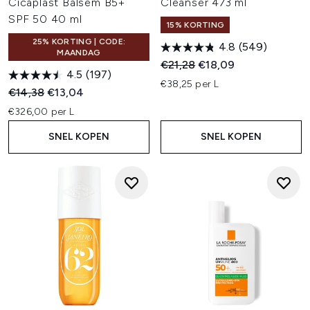
Cicaplast Balsem B5+
Cleanser 473 ml
SPF 50 40 ml
15% KORTING
25% KORTING | CODE:
4.8
(549)
MAANDAG
Recommended Retail Price:
Huidige prijs:
€21,28
€18,09
4.5
(197)
€38,25 per L
Recommended Retail Price:
Huidige prijs:
€14,38
€13,04
€326,00 per L
SNEL KOPEN
SNEL KOPEN