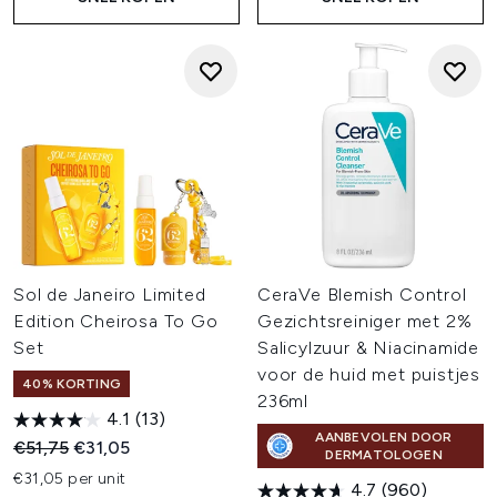
Sol de Janeiro Limited
CeraVe Blemish Control
Edition Cheirosa To Go
Gezichtsreiniger met 2%
Set
Salicylzuur & Niacinamide
voor de huid met puistjes
40% KORTING
236ml
4.1
(13)
AANBEVOLEN DOOR
Recommended Retail Price:
Huidige prijs:
€51,75
€31,05
DERMATOLOGEN
€31,05 per unit
4.7
(960)