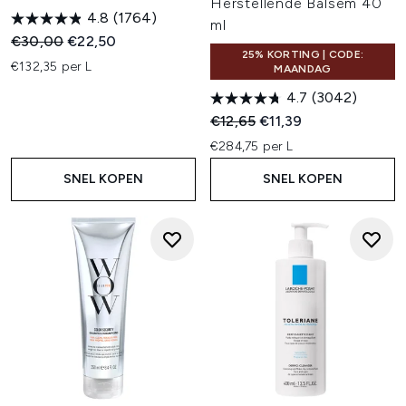
Herstellende Balsem 40
4.8
(1764)
ml
Recommended Retail Price:
Huidige prijs:
€30,00
€22,50
25% KORTING | CODE:
€132,35 per L
MAANDAG
4.7
(3042)
Recommended Retail Price:
Huidige prijs:
€12,65
€11,39
€284,75 per L
SNEL KOPEN
SNEL KOPEN