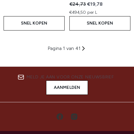
Recommended Retail Price:
Huidige prijs:
€24,73
€19,78
€494,50 per L
SNEL KOPEN
SNEL KOPEN
Pagina 1 van 41
MELD JE AAN VOOR ONZE NIEUWSBRIEF
AANMELDEN