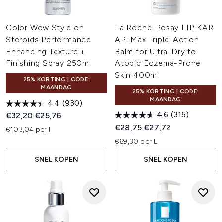
Color Wow Style on
La Roche-Posay LIPIKAR
Steroids Performance
AP+Max Triple-Action
Enhancing Texture +
Balm for Ultra-Dry to
Finishing Spray 250ml
Atopic Eczema-Prone
Skin 400ml
25% KORTING | CODE:
MAANDAG
25% KORTING | CODE:
MAANDAG
4.4
(930)
4.6
(315)
Recommended Retail Price:
Huidige prijs:
€32,20
€25,76
Recommended Retail Price:
Huidige prijs:
€28,75
€27,72
€103,04 per l
€69,30 per L
SNEL KOPEN
SNEL KOPEN