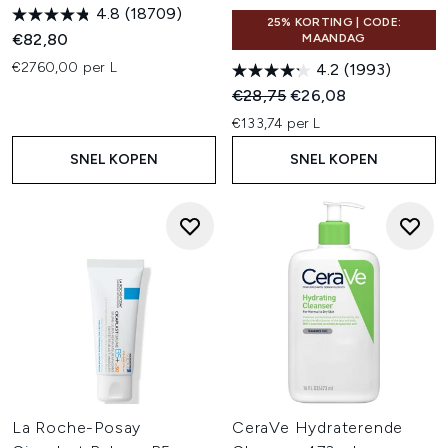
4.8
(18709)
25% KORTING | CODE:
€82,80
MAANDAG
€2760,00 per L
4.2
(1993)
Recommended Retail Price:
Huidige prijs:
€28,75
€26,08
€133,74 per L
SNEL KOPEN
SNEL KOPEN
La Roche-Posay
CeraVe Hydraterende