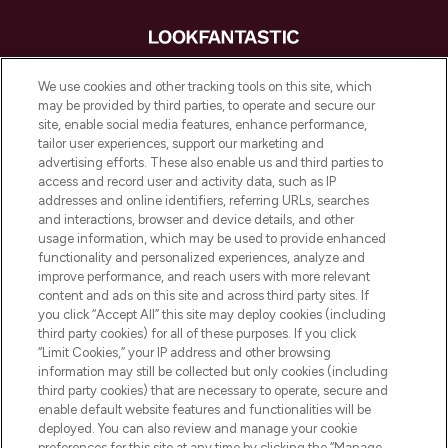
LOOKFANTASTIC is de ultieme online
We use cookies and other tracking tools on this site, which
beautybestemming van Europa, met de
may be provided by third parties, to operate and secure our
beste huidverzorging, haarproducten en
site, enable social media features, enhance performance,
make-up van meer dan 200 topmerken.
tailor user experiences, support our marketing and
Shop online of via de app, met gratis
advertising efforts. These also enable us and third parties to
verzending vanaf €40.
access and record user and activity data, such as IP
addresses and online identifiers, referring URLs, searches
and interactions, browser and device details, and other
Cookie-toestemming
usage information, which may be used to provide enhanced
Do Not Sell or Share My Personal
functionality and personalized experiences, analyze and
Information
improve performance, and reach users with more relevant
content and ads on this site and across third party sites. If
you click “Accept All” this site may deploy cookies (including
HELP & INFORMATIE
third party cookies) for all of these purposes. If you click
“Limit Cookies,” your IP address and other browsing
information may still be collected but only cookies (including
BEDRIJFSINFORMATIE
third party cookies) that are necessary to operate, secure and
enable default website features and functionalities will be
deployed. You can also review and manage your cookie
OVER LOOKFANTASTIC
preferences for this site at any time by clicking the “Manage