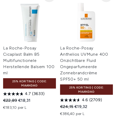
La Roche-Posay
La Roche-Posay
Cicaplast Balm B5
Anthelios UVMune 400
Multifunctionele
Onzichtbare Fluid
Herstellende Balsem 100
Ongeparfumeerde
ml
Zonnebrandcrème
SPF50+ 50 ml
25% KORTING | CODE:
MAANDAG
25% KORTING | CODE:
MAANDAG
4.7
(3633)
4.6
(2709)
Recommended Retail Price:
Huidige prijs:
€22,89
€18,31
Recommended Retail Price:
Huidige prijs:
€24,15
€19,32
€183,10 per L
€386,40 per L