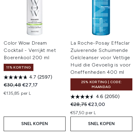
Color Wow Dream
La Roche-Posay Effaclar
Cocktail - Verrijkt met
Zuiverende Schuimende
Boerenkool 200 ml
Gelcleanser voor Vettige
Huid die Gevoelig is voor
11% KORTING
Oneffenheden 400 ml
4.7
(2597)
25% KORTING | CODE:
Recommended Retail Price:
Huidige prijs:
€30,48
€27,17
MAANDAG
€135,85 per L
4.6
(2050)
Recommended Retail Price:
Huidige prijs:
€28,75
€23,00
€57,50 per L
SNEL KOPEN
SNEL KOPEN