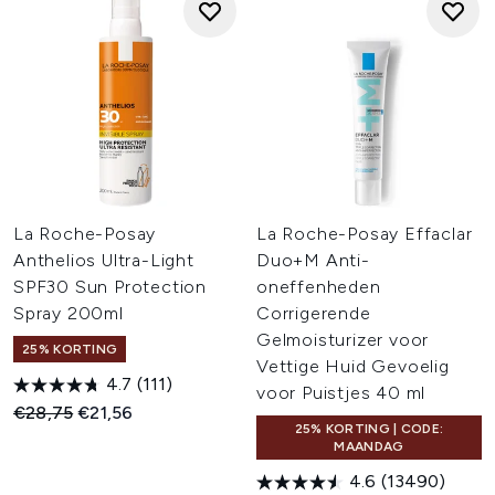
La Roche-Posay
La Roche-Posay Effaclar
Anthelios Ultra-Light
Duo+M Anti-
SPF30 Sun Protection
oneffenheden
Spray 200ml
Corrigerende
Gelmoisturizer voor
25% KORTING
Vettige Huid Gevoelig
4.7
(111)
voor Puistjes 40 ml
Recommended Retail Price:
Huidige prijs:
€28,75
€21,56
25% KORTING | CODE:
MAANDAG
4.6
(13490)