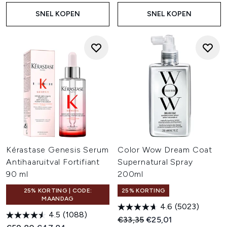
SNEL KOPEN
SNEL KOPEN
Kérastase Genesis Serum
Color Wow Dream Coat
Antihaaruitval Fortifiant
Supernatural Spray
90 ml
200ml
25% KORTING | CODE:
25% KORTING
MAANDAG
4.6
(5023)
4.5
(1088)
Recommended Retail Price:
Huidige prijs:
€33,35
€25,01