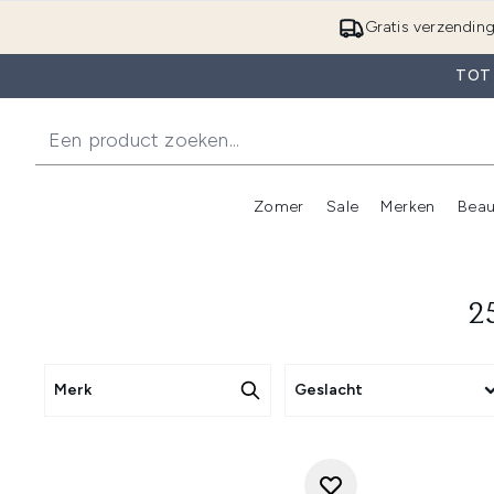
Gratis verzendin
TOT
Zomer
Sale
Merken
Beau
Enter submenu (Zome
E
2
Merk
Geslacht