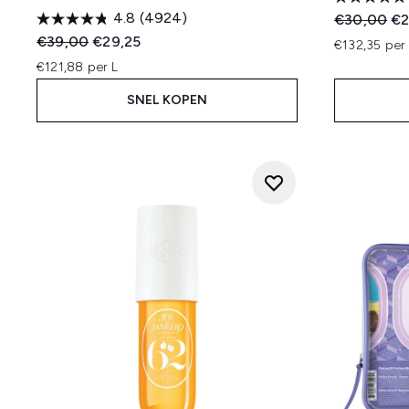
4.8
(4924)
Recommend
Hu
€30,00
€2
Recommended Retail Price:
Huidige prijs:
€39,00
€29,25
€132,35 per
€121,88 per L
SNEL KOPEN