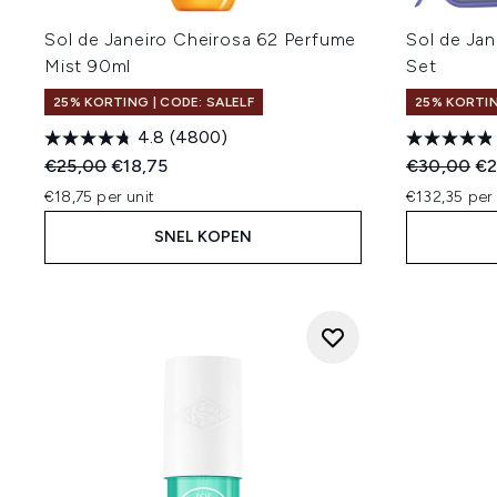
Sol de Janeiro Cheirosa 62 Perfume
Sol de Jan
Mist 90ml
Set
25% KORTING | CODE: SALELF
25% KORTIN
4.8
(4800)
Recommended Retail Price:
Huidige prijs:
Recommend
Hu
€25,00
€18,75
€30,00
€2
€18,75 per unit
€132,35 per
SNEL KOPEN