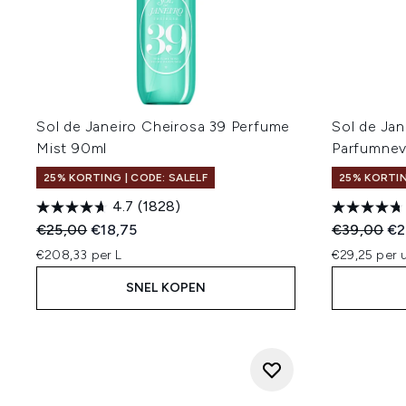
Sol de Janeiro Cheirosa 39 Perfume
Sol de Jan
Mist 90ml
Parfumnev
25% KORTING | CODE: SALELF
25% KORTIN
4.7
(1828)
Recommended Retail Price:
Huidige prijs:
Recommend
Hui
€25,00
€18,75
€39,00
€2
€208,33 per L
€29,25 per u
SNEL KOPEN