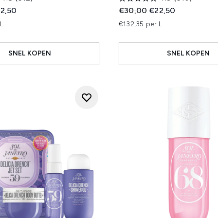
ed Retail Price:
idige prijs:
Recommended Retail Price
Huidige prijs:
2,50
€30,00
€22,50
 L
€132,35 per L
SNEL KOPEN
SNEL KOPEN