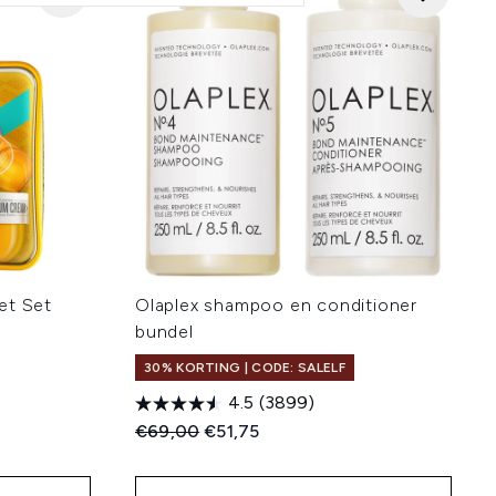
et Set
Olaplex shampoo en conditioner
bundel
30% KORTING | CODE: SALELF
4.5
(3899)
:
Recommended Retail Price:
Huidige prijs:
€69,00
€51,75