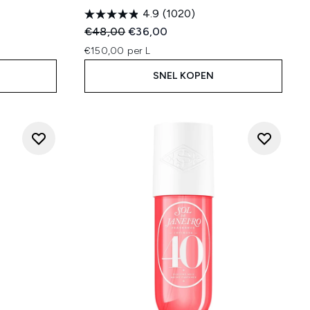
4.9
(1020)
:
Recommended Retail Price:
Huidige prijs:
€48,00
€36,00
€150,00 per L
SNEL KOPEN