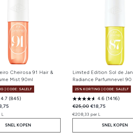
eiro Cheirosa 91 Hair &
Limited Edition Sol de Jan
ume Mist 90ml
Radiance Parfumnevel 90
G | CODE: SALELF
25% KORTING | CODE: SALELF
4.7
(845)
4.6
(1416)
ed Retail Price:
dige prijs:
Recommended Retail Price
Huidige prijs:
8,75
€25,00
€18,75
 L
€208,33 per L
SNEL KOPEN
SNEL KOPEN