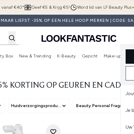
Overslaan naar de hoofdinhou
g vanaf €40*
Geef €5 & Krijg €5!
Word lid van LF Beauty Plus
 MAAR LIEFST -35% OP EEN HELE HOOP MERKEN | CODE: SA
ty Box
New & Trending
K-Beauty
Gezicht
Make-up
Pa
r)
nter submenu (Sale)
Enter submenu (Merken)
Enter submenu (Beauty Box)
Enter submenu (New & Trending)
Enter submenu (K-Beauty
E
5% KORTING OP GEUREN EN CADEA
Jou
Huidverzorgingsproducten
Beauty Personal Fragrance
Je 
Uw 