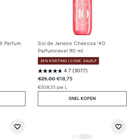
68 Parfum
Sol de Janeiro Cheirosa '40
Parfumnevel 90 ml
25% KORTING | CODE: SALELF
4.7
(3077)
:
Recommended Retail Price:
Huidige prijs:
€25,00
€18,75
€208,33 per L
SNEL KOPEN