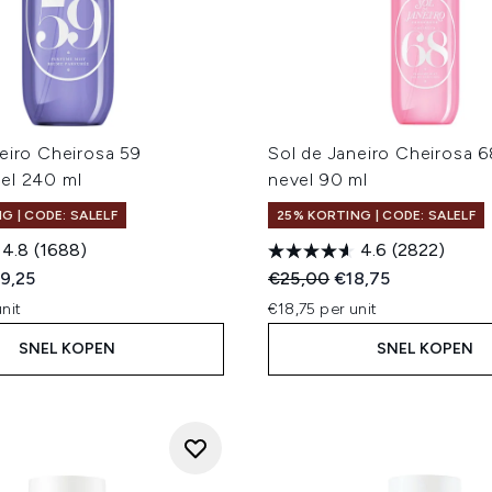
eiro Cheirosa 59
Sol de Janeiro Cheirosa 
el 240 ml
nevel 90 ml
G | CODE: SALELF
25% KORTING | CODE: SALELF
4.8
(1688)
4.6
(2822)
ed Retail Price:
dige prijs:
Recommended Retail Price
Huidige prijs:
9,25
€25,00
€18,75
nit
€18,75 per unit
SNEL KOPEN
SNEL KOPEN