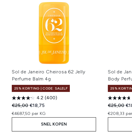
Sol de Janeiro Cheirosa 62 Jelly
Sol de Jan
Perfume Balm 4g
Body Perf
25% KORTING | CODE: SALELF
25% KORTIN
4.2
(400)
Recommended Retail Price:
Huidige prijs:
Recommend
Hui
€25,00
€18,75
€25,00
€1
€4687,50 per KG
€208,33 per
SNEL KOPEN