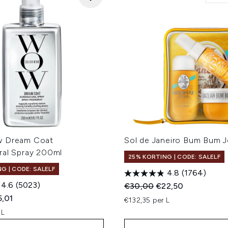
w Dream Coat
Sol de Janeiro Bum Bum J
ral Spray 200ml
25% KORTING | CODE: SALELF
G | CODE: SALELF
4.8
(1764)
4.6
(5023)
Recommended Retail Price
Huidige prijs:
€30,00
€22,50
ed Retail Price:
dige prijs:
,01
€132,35 per L
 L