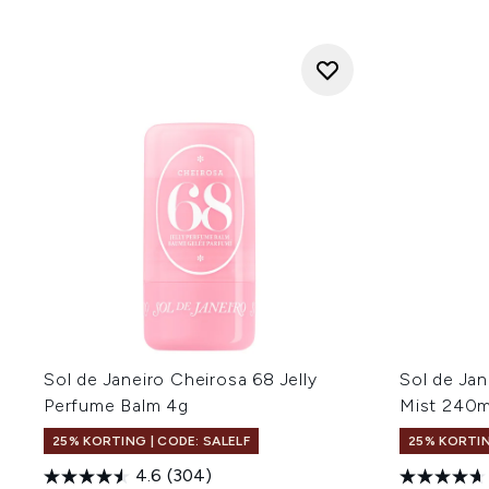
Sol de Janeiro Cheirosa 68 Jelly
Sol de Ja
Perfume Balm 4g
Mist 240m
25% KORTING | CODE: SALELF
25% KORTIN
4.6
(304)