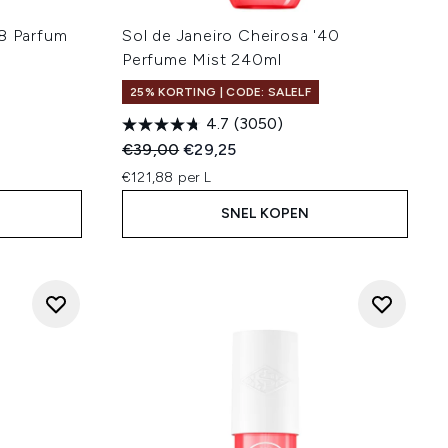
68 Parfum
Sol de Janeiro Cheirosa '40
Perfume Mist 240ml
25% KORTING | CODE: SALELF
4.7
(3050)
:
Recommended Retail Price:
Huidige prijs:
€39,00
€29,25
€121,88 per L
SNEL KOPEN