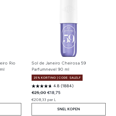
eiro Rio
Sol de Janeiro Cheirosa 59
 ml
Parfumnevel 90 ml
25% KORTING | CODE: SALELF
4.8
(1884)
:
Recommended Retail Price:
Huidige prijs:
€25,00
€18,75
€208,33 per L
SNEL KOPEN