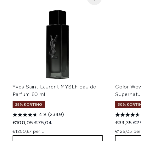
Yves Saint Laurent MYSLF Eau de
Color Wo
Parfum 60 ml
Supernatu
25% KORTING
30% KORTIN
4.8
(2349)
Recommended Retail Price:
Huidige prijs:
Recommend
Hui
€100,05
€75,04
€33,35
€25
€1250,67 per L
€125,05 per