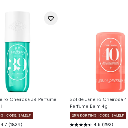
neiro Cheirosa 39 Perfume
Sol de Janeiro Cheirosa 4
l
Perfume Balm 4g
G | CODE: SALELF
25% KORTING | CODE: SALELF
4.7
(1824)
4.6
(292)