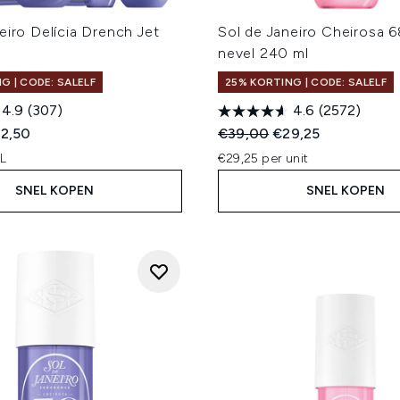
eiro Delícia Drench Jet
Sol de Janeiro Cheirosa 
nevel 240 ml
G | CODE: SALELF
25% KORTING | CODE: SALELF
4.9
(307)
4.6
(2572)
ed Retail Price:
idige prijs:
Recommended Retail Price
Huidige prijs:
2,50
€39,00
€29,25
 L
€29,25 per unit
SNEL KOPEN
SNEL KOPEN