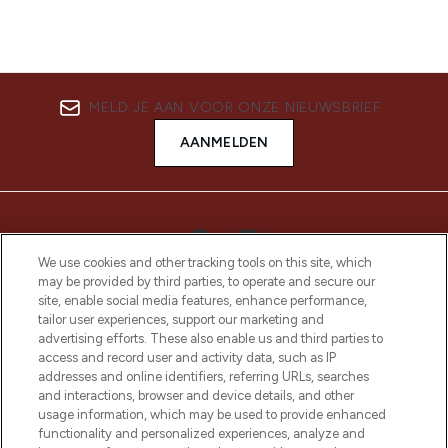
MELD JE AAN VOOR ONZE NIEUWSBRIEF
AANMELDEN
We use cookies and other tracking tools on this site, which
may be provided by third parties, to operate and secure our
site, enable social media features, enhance performance,
tailor user experiences, support our marketing and
advertising efforts. These also enable us and third parties to
access and record user and activity data, such as IP
addresses and online identifiers, referring URLs, searches
LOOKFANTASTIC is de ultieme online
and interactions, browser and device details, and other
beautybestemming van Europa, met de
usage information, which may be used to provide enhanced
beste huidverzorging, haarproducten en
functionality and personalized experiences, analyze and
make-up van meer dan 200 topmerken.