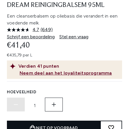
DREAM REINIGINGBALSEM 95ML
Een cleanserbalsem op oliebasis die verandert in een
voedende melk.
4.7
(649)
Lees
649
Schrijf een beoordeling
Stel een vraag
beoordelingen.
€41,40
Dezelfde
paginalink.
€435,79 per L
Verdien
41
punten
Neem deel aan het loyaliteitsprogramma
HOEVEELHEID
NIET OP VOORRAAD