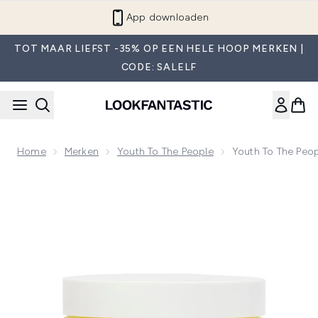
Overslaan naar de hoofdinhou
Word lid van LF Beauty Plus+
TOT MAAR LIEFST -35% OP EEN HELE HOOP MERKEN |
CODE: SALELF
Home
Merken
Youth To The People
Youth To The Peo
Now showing image 1 Youth To The People Superberry Dream