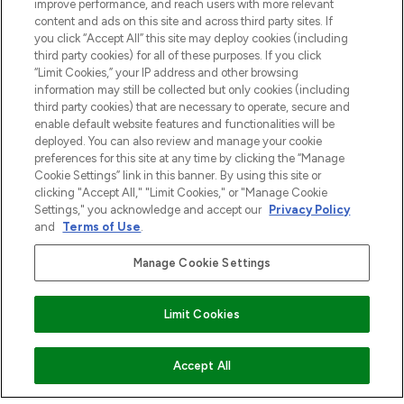
improve performance, and reach users with more relevant
Shop online of via de app, met gratis
content and ads on this site and across third party sites. If
verzending vanaf €40.
you click “Accept All” this site may deploy cookies (including
third party cookies) for all of these purposes. If you click
Cookie-toestemming
“Limit Cookies,” your IP address and other browsing
information may still be collected but only cookies (including
Do Not Sell or Share My Personal
third party cookies) that are necessary to operate, secure and
Information
enable default website features and functionalities will be
deployed. You can also review and manage your cookie
HELP & INFORMATIE
preferences for this site at any time by clicking the “Manage
Cookie Settings” link in this banner. By using this site or
clicking "Accept All," "Limit Cookies," or "Manage Cookie
BEDRIJFSINFORMATIE
Settings," you acknowledge and accept our
Privacy Policy
and
Terms of Use
.
OVER LOOKFANTASTIC
Manage Cookie Settings
Limit Cookies
Betaal veilig met
NIET OP VOORRAAD
Accept All