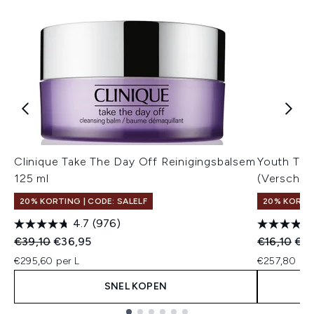
Clinique Take The Day Off Reinigingsbalsem
Youth To 
125 ml
(Verschil
20% KORTING | CODE: SALELF
20% KORTIN
4.7
(976)
Recommended Retail Price:
Huidige prijs:
Recommend
Huid
€39,10
€36,95
€16,10
€15
€295,60 per L
€257,80 per
SNEL KOPEN