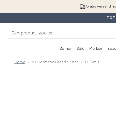
Gratis verzendin
TOT 
Zomer
Sale
Merken
Beau
Enter submenu (Zome
E
Home
VT Cosmetics Reedle Shot 100 (50ml)
Now showing image 1 VT Cosmetics Reedle Shot 100