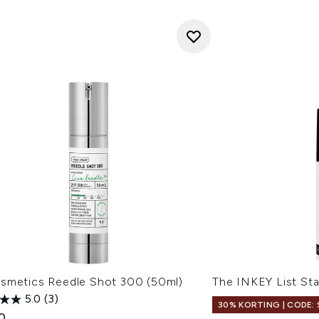
smetics Reedle Shot 300 (50ml)
The INKEY List Sta
5.0
(3)
30% KORTING | CODE: 
0