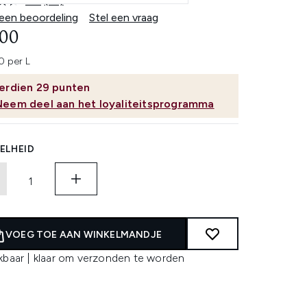
4.5
(10)
Lees
10
 een beoordeling
Stel een vraag
beoordelingen.
,00
Dezelfde
paginalink.
 per L
erdien
29
punten
Neem deel aan het loyaliteitsprogramma
ELHEID
VOEG TOE AAN WINKELMANDJE
kbaar | klaar om verzonden te worden