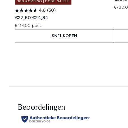
30% KORTING | CODE: SALELF
€780,0
4.6
(50)
Recommended Retail Price:
Huidige prijs:
€27,60
€24,84
€414,00 per L
SNEL KOPEN
Showing slide 1