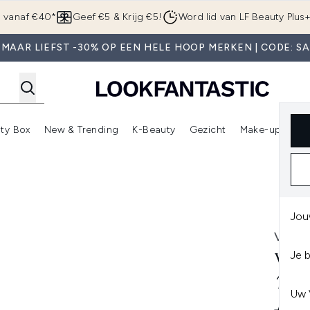
Overslaan naar de hoofdinhou
g vanaf €40*
Geef €5 & Krijg €5!
Word lid van LF Beauty Plus
MAAR LIEFST -30% OP EEN HELE HOOP MERKEN | CODE: S
ty Box
New & Trending
K-Beauty
Gezicht
Make-up
Pa
r)
nter submenu (Sale)
Enter submenu (Merken)
Enter submenu (Beauty Box)
Enter submenu (New & Trending)
Enter submenu (K-Beauty
E
 (50ml)
Jou
VT C
Je 
VT 
100
Uw 