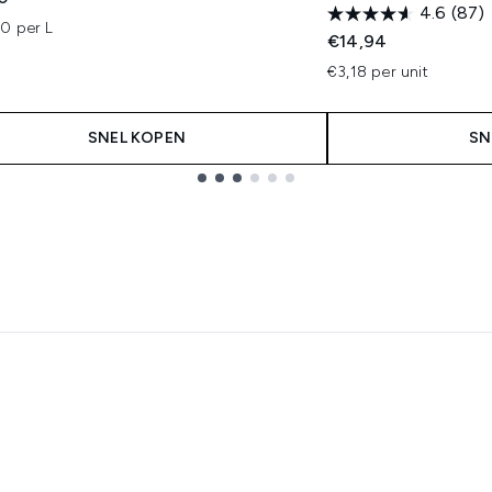
4.6
(87)
0 per L
€14,94
€3,18 per unit
SNEL KOPEN
SN