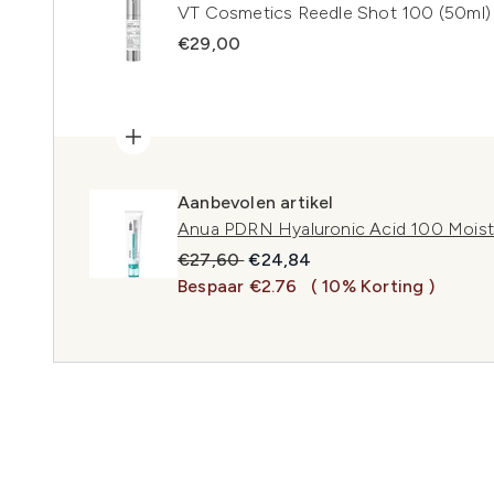
VT Cosmetics Reedle Shot 100 (50ml)
€29,00
Aanbevolen artikel
Anua PDRN Hyaluronic Acid 100 Moist
Recommended Retail Price:
Huidige prijs:
€27,60
€24,84
Bespaar €2.76
( 10% Korting )