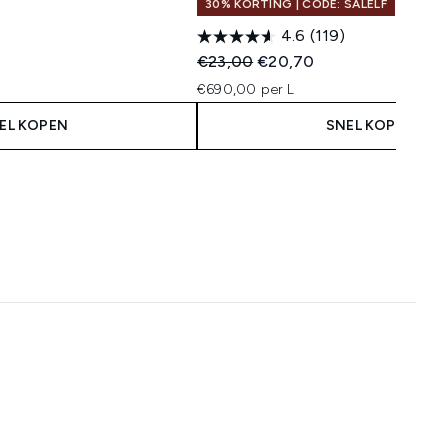
30% KORTING | CODE: SALELF
4.6
(119)
Recommended Retail Price:
Huidige prijs:
€23,00
€20,70
€690,00 per L
EL KOPEN
SNEL KOPEN