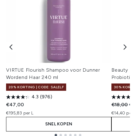
VIRTUE Flourish Shampoo voor Dunner
Beauty of
Wordend Haar 240 ml
Probiotic
20% KORTING | CODE: SALELF
30% KORTIN
4.3
(976)
Recommend
Hui
€47,00
€18,00
€1
€195,83 per L
€14,40 per u
SNEL KOPEN