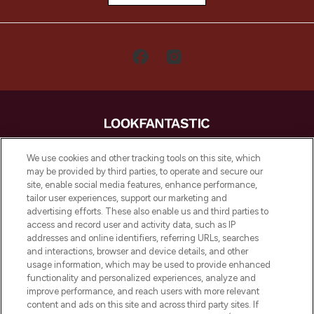
LOOKFANTASTIC is de ultieme online
We use cookies and other tracking tools on this site, which
beautybestemming van Europa, met de
may be provided by third parties, to operate and secure our
beste huidverzorging, haarproducten en
site, enable social media features, enhance performance,
make-up van meer dan 200 topmerken.
tailor user experiences, support our marketing and
Shop online of via de app, met gratis
advertising efforts. These also enable us and third parties to
verzending vanaf €40.
access and record user and activity data, such as IP
addresses and online identifiers, referring URLs, searches
and interactions, browser and device details, and other
Cookie-toestemming
usage information, which may be used to provide enhanced
Do Not Sell or Share My Personal
functionality and personalized experiences, analyze and
Information
improve performance, and reach users with more relevant
content and ads on this site and across third party sites. If