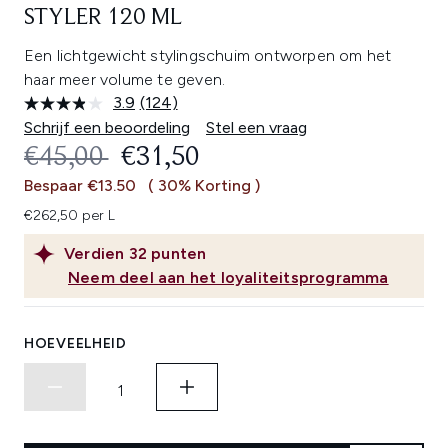
STYLER 120 ML
Een lichtgewicht stylingschuim ontworpen om het
haar meer volume te geven.
3.9
(124)
Lees
124
Schrijf een beoordeling
Stel een vraag
beoordelingen.
RECOMMENDED RETAIL PRICE:
HUIDIGE PRIJS:
€45,00
€31,50
Dezelfde
paginalink.
Bespaar €13.50
( 30% Korting )
€262,50 per L
Verdien
32
punten
Neem deel aan het loyaliteitsprogramma
HOEVEELHEID