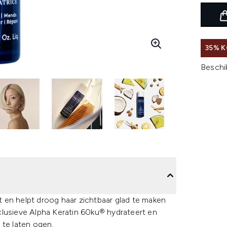
35% K
Beschi
at en helpt droog haar zichtbaar glad te maken
clusieve Alpha Keratin 60ku® hydrateert en
 te laten ogen.