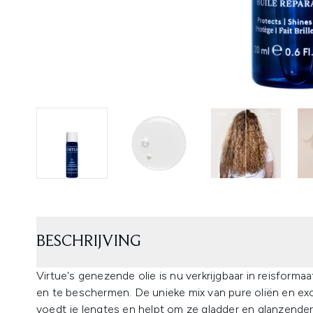
BESCHRIJVING
Virtue's genezende olie is nu verkrijgbaar in reisforma
en te beschermen. De unieke mix van pure oliën en ex
voedt je lengtes en helpt om ze gladder en glanzender