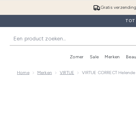
Gratis verzendin
TOT
Zomer
Sale
Merken
Beau
Enter submenu (Zome
E
Home
Merken
VIRTUE
VIRTUE CORRECT Helende 
Now showing image 1 VIRTUE CORRECT Helende Olie