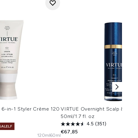
 6-in-1 Styler Crème 120
VIRTUE Overnight Scalp & Hair E
50ml/1.7 fl. oz
4.5
(351)
SALELF
€67,85
120ml
60ml