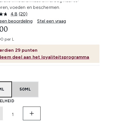
rolie in reisformaat om droog haar te
eren, voeden en beschermen.
4.8
(20)
Lees
20
 een beoordeling
Stel een vraag
beoordelingen.
,00
Dezelfde
paginalink.
0 per L
erdien
29
punten
Neem deel aan het loyaliteitsprogramma
ML
50ML
ELHEID