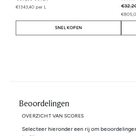
Recomm
€32,2
€1343,40 per L
€805,0
SNEL KOPEN
Showing slide 1