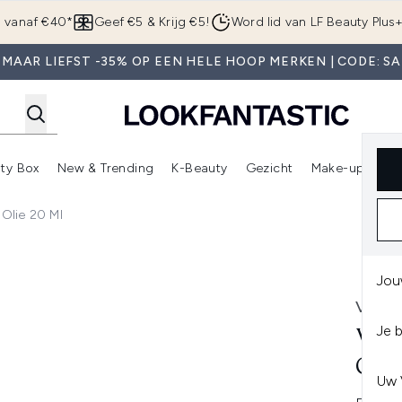
Overslaan naar de hoofdinhou
g vanaf €40*
Geef €5 & Krijg €5!
Word lid van LF Beauty Plus
 MAAR LIEFST -35% OP EEN HELE HOOP MERKEN | CODE: SA
ty Box
New & Trending
K-Beauty
Gezicht
Make-up
Pa
r)
nter submenu (Sale)
Enter submenu (Merken)
Enter submenu (Beauty Box)
Enter submenu (New & Trending)
Enter submenu (K-Beauty
E
Olie 20 Ml
 20 ml
Jou
VIRT
Je 
VIR
OLI
Uw 