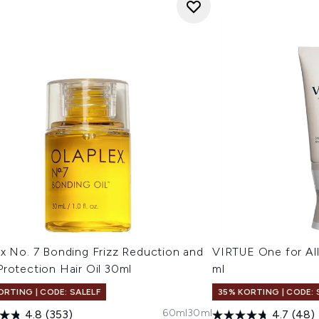
x No. 7 Bonding Frizz Reduction and
VIRTUE One for All
rotection Hair Oil 30ml
ml
ORTING | CODE: SALELF
35% KORTING | CODE: 
60ml
30ml
4.8
(353)
4.7
(48)