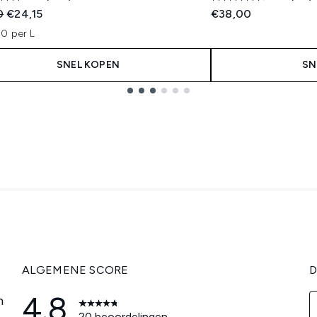
ended Retail Price:
Huidige prijs:
0
€24,15
€38,00
0 per L
SNEL KOPEN
SN