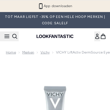
Overslaan naar de hoofdinhou
App downloaden
TOT MAAR LIEFST -35% OP EEN HELE HOOP MERKEN |
CODE: SALELF
Home
Merken
Vichy
VICHY LiftActiv DermSource Eye
Now showing image 1 VICHY LiftActiv DermSource Eyes 15m