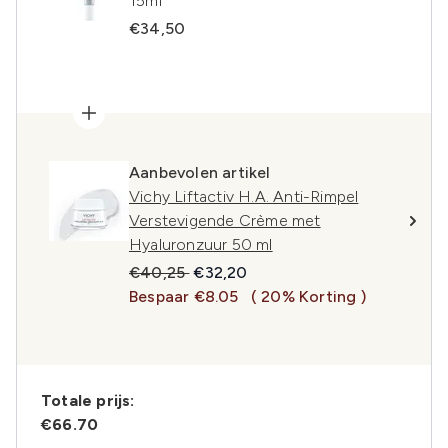
15ml
€34,50
Aanbevolen artikel
Vichy Liftactiv H.A. Anti-Rimpel
Verstevigende Crème met
Hyaluronzuur 50 ml
Recommended Retail Price:
Huidige prijs:
€40,25
€32,20
Bespaar €8.05
( 20% Korting )
Totale prijs:
€66.70