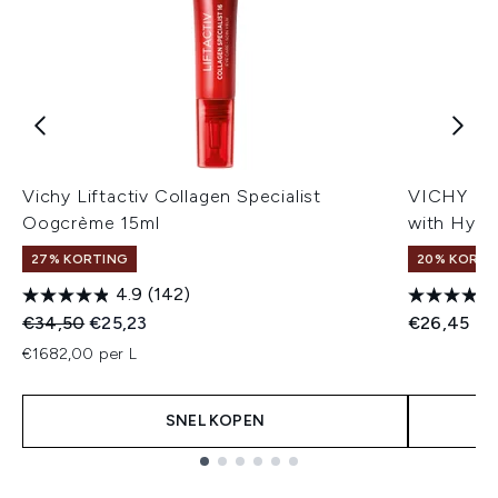
Vichy Liftactiv Collagen Specialist
VICHY Min
Oogcrème 15ml
with Hyal
27% KORTING
20% KORTIN
4.9
(142)
Recommended Retail Price:
Huidige prijs:
€34,50
€25,23
€26,45
€1682,00 per L
SNEL KOPEN
Showing slide 1