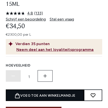
15ML
4.8
(133)
Lees
133
Schrijf een beoordeling
Stel een vraag
beoordelingen.
€34,50
Dezelfde
paginalink.
€2300,00 per L
Verdien
35
punten
Neem deel aan het loyaliteitsprogramma
HOEVEELHEID
VOEG TOE AAN WINKELMANDJE