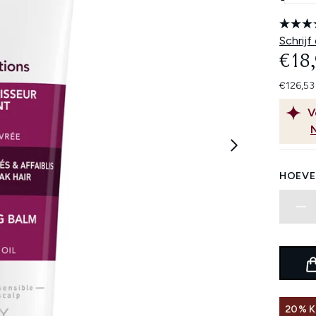
Schrijf
€18
€126,53
V
HOEVE
20% K