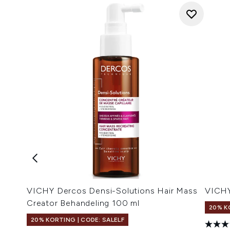
VICHY Dercos Densi-Solutions Hair Mass
VICHY
Creator Behandeling 100 ml
20% K
20% KORTING | CODE: SALELF