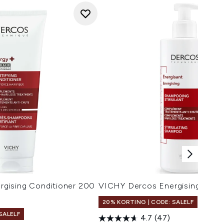
gising Conditioner 200
VICHY Dercos Energising Sha
20% KORTING | CODE: SALELF
SALELF
4.7
(47)