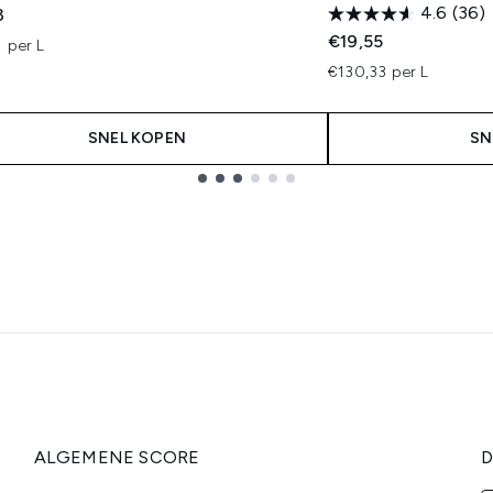
4.6
(36)
3
€19,55
 per L
€130,33 per L
SNEL KOPEN
SN