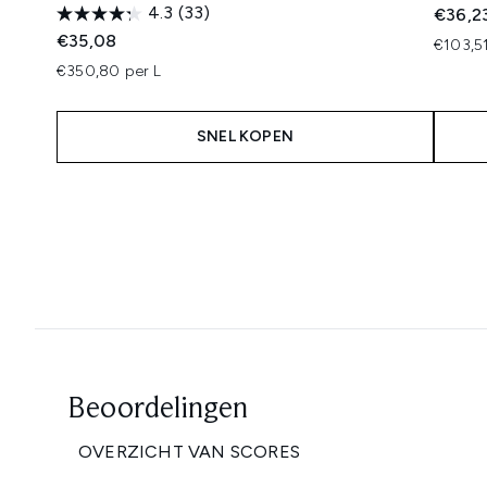
4.3
(33)
€36,2
€35,08
€103,51
€350,80 per L
SNEL KOPEN
Showing slide 1