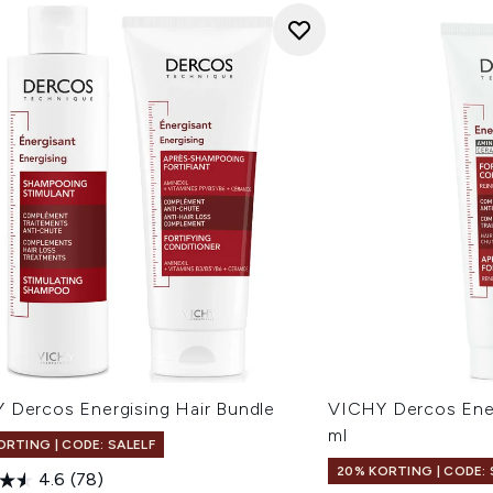
 Dercos Energising Hair Bundle
VICHY Dercos Ener
ml
ORTING | CODE: SALELF
20% KORTING | CODE: 
4.6
(78)