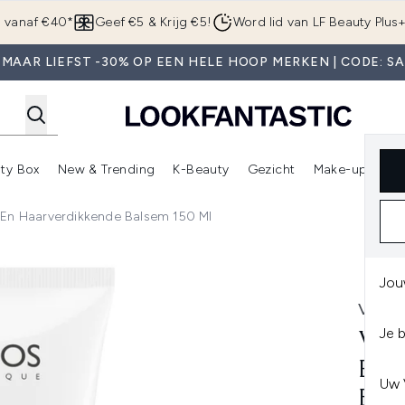
Overslaan naar de hoofdinhou
g vanaf €40*
Geef €5 & Krijg €5!
Word lid van LF Beauty Plus
MAAR LIEFST -30% OP EEN HELE HOOP MERKEN | CODE: S
ty Box
New & Trending
K-Beauty
Gezicht
Make-up
Pa
r)
nter submenu (Sale)
Enter submenu (Merken)
Enter submenu (Beauty Box)
Enter submenu (New & Trending)
Enter submenu (K-Beauty
E
 En Haarverdikkende Balsem 150 Ml
Haarverdikkende Balsem 150 ml
Jou
VICH
Je 
VIC
EN 
Uw 
BAL