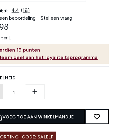
4.4
(18)
Lees
18
 een beoordeling
Stel een vraag
beoordelingen.
,98
Dezelfde
paginalink.
 per L
erdien
19
punten
Neem deel aan het loyaliteitsprogramma
ELHEID
VOEG TOE AAN WINKELMANDJE
ORTING | CODE: SALELF