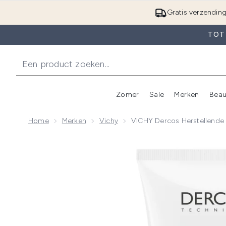
Gratis verzendin
TOT 
Zomer
Sale
Merken
Beau
Enter submenu (Zome
E
Home
Merken
Vichy
VICHY Dercos Herstellende
Now showing image 1 VICHY Dercos Herstellende en 