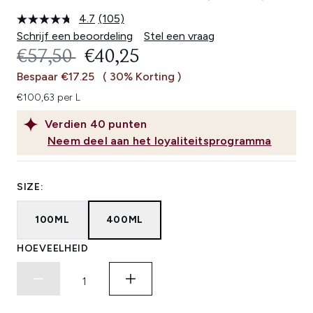
4.7
(105)
Lees
105
Schrijf een beoordeling
Stel een vraag
beoordelingen.
RECOMMENDED RETAIL PRICE:
HUIDIGE PRIJS:
€57,50
€40,25
Dezelfde
paginalink.
Bespaar €17.25
( 30% Korting )
€100,63 per L
Verdien
40
punten
Neem deel aan het loyaliteitsprogramma
SIZE:
100ML
400ML
HOEVEELHEID