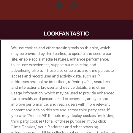
LOOKFANTASTIC is de ultieme online
We use cookies and other tracking tools on this site, which
beautybestemming van Europa, met de
may be provided by third parties, to operate and secure our
beste huidverzorging, haarproducten en
site, enable social media features, enhance performance,
make-up van meer dan 200 topmerken.
tailor user experiences, support our marketing and
Shop online of via de app, met gratis
advertising efforts. These also enable us and third parties to
verzending vanaf €40.
access and record user and activity data, such as IP
addresses and online identifiers, referring URLs, searches
and interactions, browser and device details, and other
Cookie-toestemming
usage information, which may be used to provide enhanced
Do Not Sell or Share My Personal
functionality and personalized experiences, analyze and
Information
improve performance, and reach users with more relevant
content and ads on this site and across third party sites. If
you click “Accept All” this site may deploy cookies (including
HELP & INFORMATIE
third party cookies) for all of these purposes. If you click
“Limit Cookies,” your IP address and other browsing
information may still be collected but only cookies (including