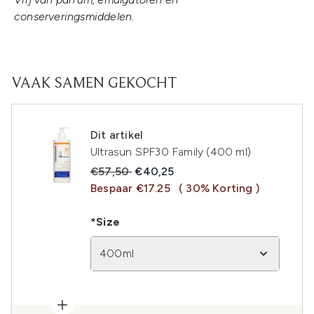
conserveringsmiddelen.
VAAK SAMEN GEKOCHT
Dit artikel
Ultrasun SPF30 Family (400 ml)
Recommended Retail Price:
Huidige prijs:
€57,50
€40,25
Bespaar €17.25
( 30% Korting )
*Size
400ml