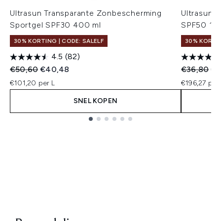
Ultrasun Transparante Zonbescherming
Ultrasun 
Sportgel SPF30 400 ml
SPF50 15
30% KORTING | CODE: SALELF
30% KORTIN
4.5
(82)
Recommended Retail Price:
Huidige prijs:
Recommend
Hui
€50,60
€40,48
€36,80
€2
€101,20 per L
€196,27 per
SNEL KOPEN
Showing slide 1