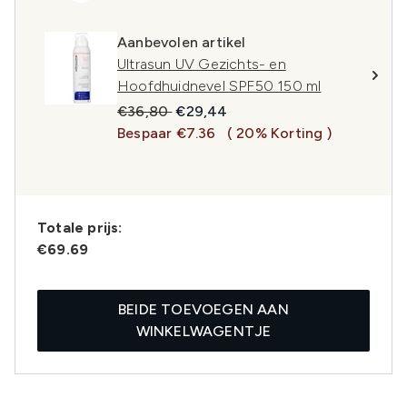
Aanbevolen artikel
Ultrasun UV Gezichts- en
Hoofdhuidnevel SPF50 150 ml
Recommended Retail Price:
Huidige prijs:
€36,80
€29,44
Bespaar €7.36
( 20% Korting )
Totale prijs:
€69.69
BEIDE TOEVOEGEN AAN
WINKELWAGENTJE