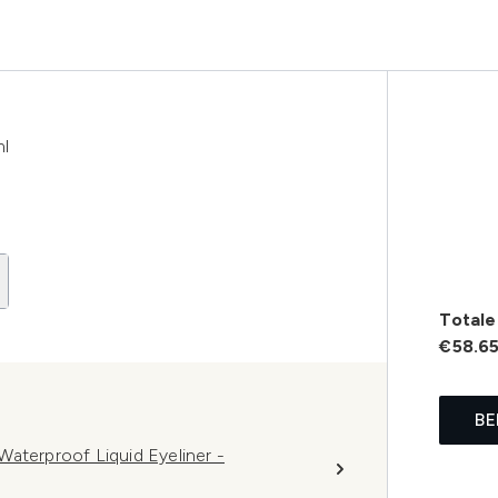
ml
Totale 
€58.6
BE
aterproof Liquid Eyeliner -