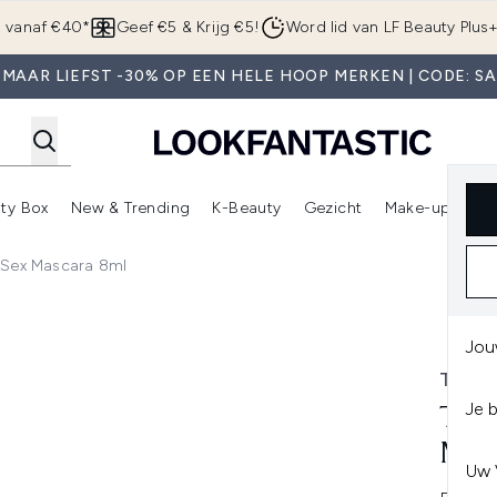
Overslaan naar de hoofdinhou
g vanaf €40*
Geef €5 & Krijg €5!
Word lid van LF Beauty Plus
MAAR LIEFST -30% OP EEN HELE HOOP MERKEN | CODE: S
ty Box
New & Trending
K-Beauty
Gezicht
Make-up
Pa
r)
nter submenu (Sale)
Enter submenu (Merken)
Enter submenu (Beauty Box)
Enter submenu (New & Trending)
Enter submenu (K-Beauty
E
 Sex Mascara 8ml
cara 8ml
Jou
TOO 
Je 
TOO
MAS
Uw 