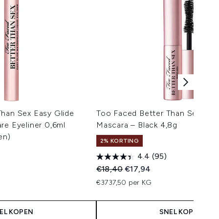
Than Sex Easy Glide
Too Faced Better Than Sex Doll
re Eyeliner 0,6ml
Mascara – Black 4,8g
en)
2% KORTING
4.4
(95)
Recommended Retail Price:
Huidige prijs:
€18,40
€17,94
€3737,50 per KG
EL KOPEN
SNEL KOPEN