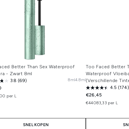
aced Better Than Sex Waterproof
Too Faced Better 
ra - Zwart 8ml
Waterproof Vloeiba
8ml
4.8ml
3.8
(69)
(Verschillende Tint
4.5
(174)
0
€26,45
00 per L
€44083,33 per L
SNEL KOPEN
SN