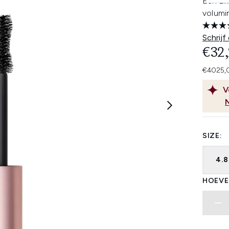
Een zwa
volumi
Schrijf
€32
€4025,0
V
SIZE:
4.
HOEVE