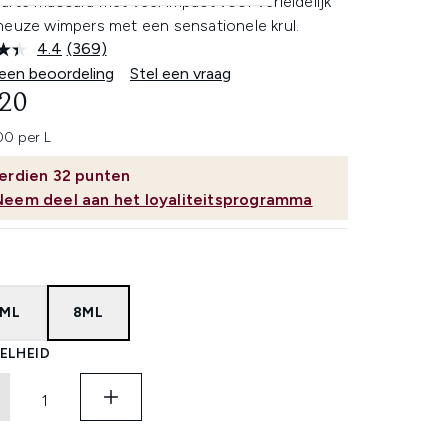
rte mascara met veel impact voor verleidelijk
neuze wimpers met een sensationele krul.
4.4
(369)
Lees
369
 een beoordeling
Stel een vraag
beoordelingen.
,20
Dezelfde
paginalink.
0 per L
erdien
32
punten
Neem deel aan het loyaliteitsprogramma
8ML
8ML
ELHEID