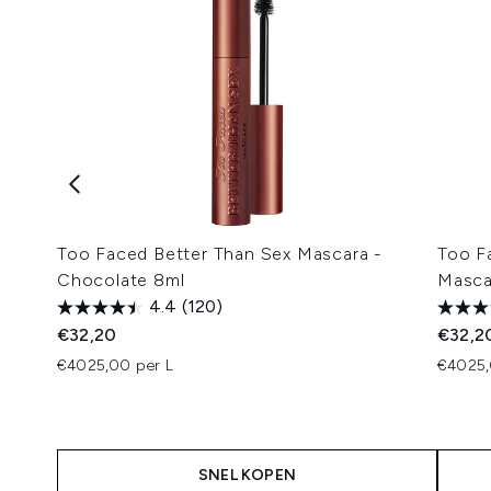
Too Faced Better Than Sex Mascara -
Too F
Chocolate 8ml
Masca
4.4
(120)
€32,20
€32,2
€4025,00 per L
€4025,
SNEL KOPEN