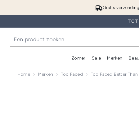
Gratis verzendin
TOT 
Zomer
Sale
Merken
Beau
Enter submenu (Zome
E
Home
Merken
Too Faced
Too Faced Better Than
Now showing image 1 Too Faced Better Than Sex Mas