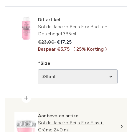
Dit artikel
Sol de Janeiro Beija Flor Bad- en
Douchegel 385ml
Recommended Retail Price:
Huidige prijs:
€23,00
€17,25
Bespaar €5.75
( 25% Korting )
*Size
385ml
Aanbevolen artikel
Sol de Janeiro Beija Flor Elasti-
Crème 240 ml