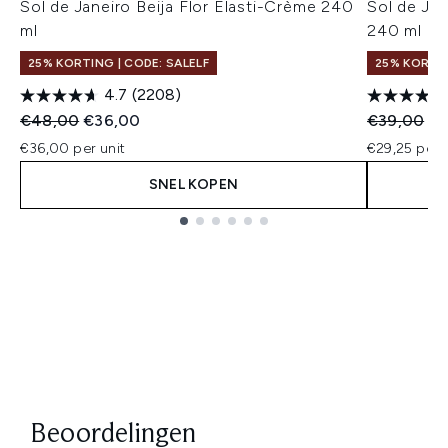
Sol de Janeiro Beija Flor Elasti-Crème 240
Sol de Ja
ml
240 ml
25% KORTING | CODE: SALELF
25% KORTIN
4.7
(2208)
Recommended Retail Price:
Huidige prijs:
Recommend
Hu
€48,00
€36,00
€39,00
€2
€36,00 per unit
€29,25 per u
SNEL KOPEN
Showing slide 1