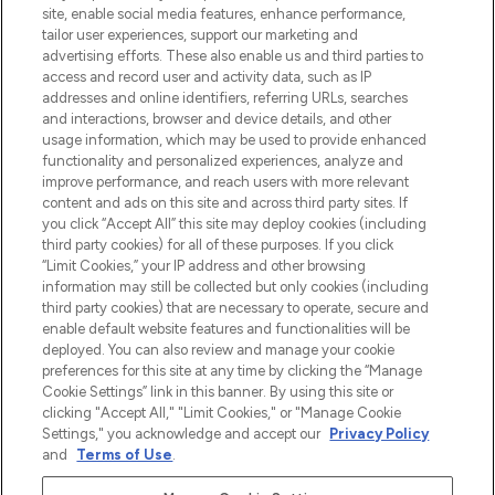
beste huidverzorging, haarproducten en
site, enable social media features, enhance performance,
make-up van meer dan 200 topmerken.
tailor user experiences, support our marketing and
Shop online of via de app, met gratis
advertising efforts. These also enable us and third parties to
verzending vanaf €40.
access and record user and activity data, such as IP
addresses and online identifiers, referring URLs, searches
and interactions, browser and device details, and other
Cookie-toestemming
usage information, which may be used to provide enhanced
Do Not Sell or Share My Personal
functionality and personalized experiences, analyze and
Information
improve performance, and reach users with more relevant
content and ads on this site and across third party sites. If
you click “Accept All” this site may deploy cookies (including
HELP & INFORMATIE
third party cookies) for all of these purposes. If you click
“Limit Cookies,” your IP address and other browsing
information may still be collected but only cookies (including
BEDRIJFSINFORMATIE
third party cookies) that are necessary to operate, secure and
enable default website features and functionalities will be
deployed. You can also review and manage your cookie
OVER LOOKFANTASTIC
preferences for this site at any time by clicking the “Manage
Cookie Settings” link in this banner. By using this site or
clicking "Accept All," "Limit Cookies," or "Manage Cookie
Settings," you acknowledge and accept our
Privacy Policy
and
Terms of Use
.
Betaal veilig met