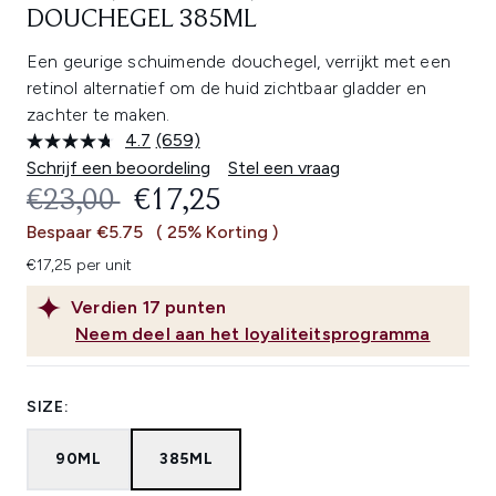
DOUCHEGEL 385ML
Een geurige schuimende douchegel, verrijkt met een
retinol alternatief om de huid zichtbaar gladder en
zachter te maken.
4.7
(659)
Lees
659
Schrijf een beoordeling
Stel een vraag
beoordelingen.
RECOMMENDED RETAIL PRICE:
HUIDIGE PRIJS:
€23,00
€17,25
Dezelfde
paginalink.
Bespaar €5.75
( 25% Korting )
€17,25 per unit
Verdien
17
punten
Neem deel aan het loyaliteitsprogramma
SIZE:
90ML
385ML