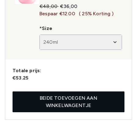
Recommended Retail Price:
Huidige prijs:
€48,00
€36,00
Bespaar €12.00
( 25% Korting )
*Size
240ml
Totale prijs:
€53.25
BEIDE TOEVOEGEN AAN
WINKELWAGENTJE