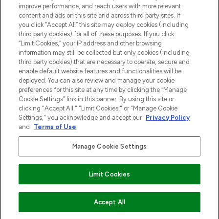
Information
improve performance, and reach users with more relevant
content and ads on this site and across third party sites. If
you click “Accept All” this site may deploy cookies (including
HELP & INFORMATIE
third party cookies) for all of these purposes. If you click
“Limit Cookies,” your IP address and other browsing
information may still be collected but only cookies (including
BEDRIJFSINFORMATIE
third party cookies) that are necessary to operate, secure and
enable default website features and functionalities will be
deployed. You can also review and manage your cookie
OVER LOOKFANTASTIC
preferences for this site at any time by clicking the “Manage
Cookie Settings” link in this banner. By using this site or
clicking "Accept All," "Limit Cookies," or "Manage Cookie
Settings," you acknowledge and accept our
Privacy Policy
and
Terms of Use
.
Betaal veilig met
Manage Cookie Settings
Limit Cookies
2026 THG Beauty Europe GmbH Maximilianstrasse 54 80538 Munich
NIET OP VOORRAAD
Accept All