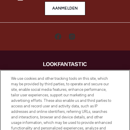
AANMELDEN
LOOKFANTASTIC is de ultieme online
We use cookies and other tracking tools on this site, which
beautybestemming van Europa, met de
may be provided by third parties, to operate and secure our
beste huidverzorging, haarproducten en
site, enable social media features, enhance performance,
make-up van meer dan 200 topmerken.
tailor user experiences, support our marketing and
Shop online of via de app, met gratis
advertising efforts. These also enable us and third parties to
verzending vanaf €40.
access and record user and activity data, such as IP
addresses and online identifiers, referring URLs, searches
and interactions, browser and device details, and other
Cookie-toestemming
usage information, which may be used to provide enhanced
Do Not Sell or Share My Personal
functionality and personalized experiences, analyze and