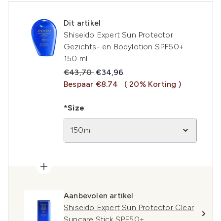
Dit artikel
Shiseido Expert Sun Protector
Gezichts- en Bodylotion SPF50+
150 ml
Recommended Retail Price:
Huidige prijs:
€43,70
€34,96
Bespaar €8.74
( 20% Korting )
*Size
150ml
Aanbevolen artikel
Shiseido Expert Sun Protector Clear
Suncare Stick SPF50+