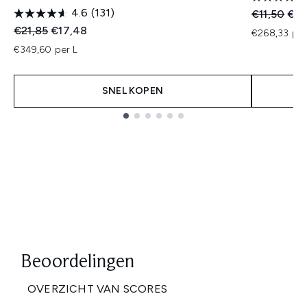
4.6
(131)
Recommend
Huid
€11,50
€8,
Recommended Retail Price:
Huidige prijs:
€21,85
€17,48
€268,33 per
€349,60 per L
SNEL KOPEN
Showing slide 1