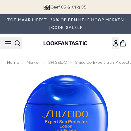
Overslaan naar de hoofdinhou
Geef €5 & Krijg €5!
TOT MAAR LIEFST -30% OP EEN HELE HOOP MERKEN
| CODE: SALELF
Home
Merken
SHISEIDO
Shiseido Expert Sun Protect
Now showing image 1 Shiseido Expert Sun Protector Gezich