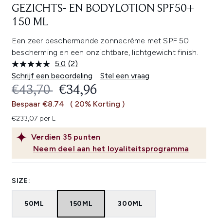
GEZICHTS- EN BODYLOTION SPF50+
150 ML
Een zeer beschermende zonnecrème met SPF 50
bescherming en een onzichtbare, lichtgewicht finish.
5.0
(2)
Lees
2
Schrijf een beoordeling
Stel een vraag
beoordelingen.
RECOMMENDED RETAIL PRICE:
HUIDIGE PRIJS:
€43,70
€34,96
Dezelfde
paginalink.
Bespaar €8.74
( 20% Korting )
€233,07 per L
Verdien
35
punten
Neem deel aan het loyaliteitsprogramma
SIZE:
50ML
150ML
300ML