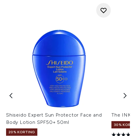
Shiseido Expert Sun Protector Face and
The INKEY
Body Lotion SPF50+ 50ml
30% KORTI
20% KORTING