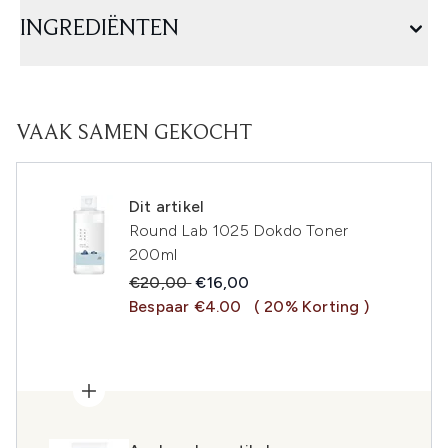
INGREDIËNTEN
VAAK SAMEN GEKOCHT
Dit artikel
Round Lab 1025 Dokdo Toner
200ml
Recommended Retail Price:
Huidige prijs:
€20,00
€16,00
Bespaar €4.00
( 20% Korting )