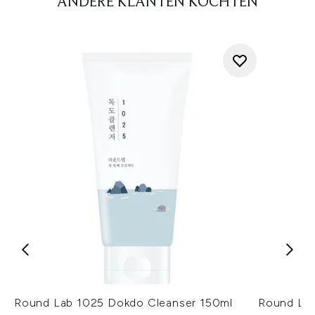
ANDERE KLANTEN KOCHTEN
Round Lab 1025 Dokdo Cleanser 150ml
Round Lab