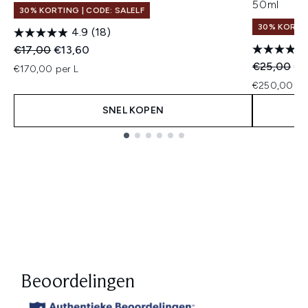
50ml
30% KORTING | CODE: SALELF
30% KORTIN
4.9
(18)
Recommended Retail Price:
Huidige prijs:
€17,00
€13,60
Recommend
Hui
€25,00
€2
€170,00 per L
€250,00 pe
SNEL KOPEN
Showing slide 1