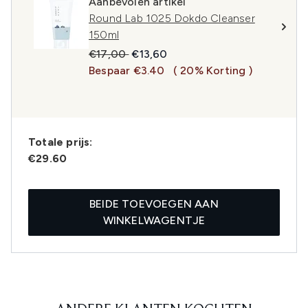
Aanbevolen artikel
Round Lab 1025 Dokdo Cleanser
150ml
Recommended Retail Price:
Huidige prijs:
€17,00
€13,60
Bespaar €3.40
( 20% Korting )
Totale prijs:
€29.60
BEIDE TOEVOEGEN AAN
WINKELWAGENTJE