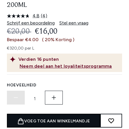
200ML
4.8
(4)
Lees
4
Schrijf een beoordeling
Stel een vraag
beoordelingen.
RECOMMENDED RETAIL PRICE:
HUIDIGE PRIJS:
€20,00
€16,00
Dezelfde
paginalink.
Bespaar €4.00
( 20% Korting )
€320,00 per L
Verdien
16
punten
Neem deel aan het loyaliteitsprogramma
HOEVEELHEID
VOEG TOE AAN WINKELMANDJE