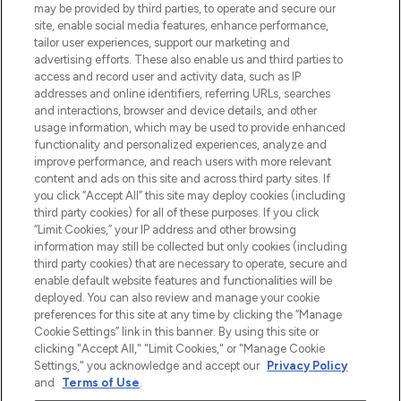
beautybestemming van Europa, met de
may be provided by third parties, to operate and secure our
beste huidverzorging, haarproducten en
site, enable social media features, enhance performance,
make-up van meer dan 200 topmerken.
tailor user experiences, support our marketing and
Shop online of via de app, met gratis
advertising efforts. These also enable us and third parties to
verzending vanaf €40.
access and record user and activity data, such as IP
addresses and online identifiers, referring URLs, searches
and interactions, browser and device details, and other
Cookie-toestemming
usage information, which may be used to provide enhanced
Do Not Sell or Share My Personal
functionality and personalized experiences, analyze and
Information
improve performance, and reach users with more relevant
content and ads on this site and across third party sites. If
you click “Accept All” this site may deploy cookies (including
HELP & INFORMATIE
third party cookies) for all of these purposes. If you click
“Limit Cookies,” your IP address and other browsing
information may still be collected but only cookies (including
BEDRIJFSINFORMATIE
third party cookies) that are necessary to operate, secure and
enable default website features and functionalities will be
deployed. You can also review and manage your cookie
OVER LOOKFANTASTIC
preferences for this site at any time by clicking the “Manage
Cookie Settings” link in this banner. By using this site or
clicking "Accept All," "Limit Cookies," or "Manage Cookie
Settings," you acknowledge and accept our
Privacy Policy
and
Terms of Use
.