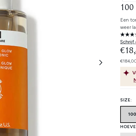
100
Een ton
weer la
Schrijf
€18
€184,00
V
SIZE:
10
HOEVE