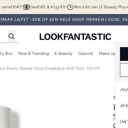
Overslaan naar de hoofdinhou
g vanaf €40*
Geef €5 & Krijg €5!
Word lid van LF Beauty Plus
MAAR LIEFST -30% OP EEN HELE HOOP MERKEN | CODE: S
ty Box
New & Trending
K-Beauty
Gezicht
Make-up
Pa
r)
nter submenu (Sale)
Enter submenu (Merken)
Enter submenu (Beauty Box)
Enter submenu (New & Trending)
Enter submenu (K-Beauty
E
are Ready Steady Glow Dagelijkse AHA Tonic 100 Ml
e Ready Steady Glow Dagelijkse AHA Tonic 100 ml
Jou
REN 
Je 
REN
SKI
Uw 
GLO