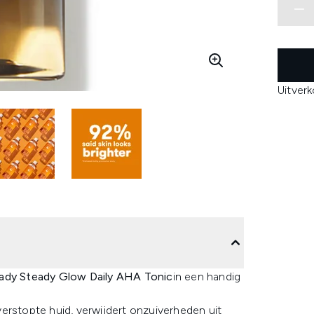
Uitver
dy Steady Glow Daily AHA Tonic
in een handig
erstopte huid, verwijdert onzuiverheden uit