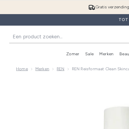
Gratis verzendin
TOT 
Zomer
Sale
Merken
Beau
Enter submenu (Zome
E
Home
Merken
REN
REN Reisformaat Clean Skinc
Now showing image 1 REN Reisformaat Clean Skincar