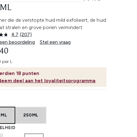
 ML
er die de verstopte huid mild exfolieert, de huid
at stralen en grove poriën vermindert.
4.7
(207)
Lees
207
 een beoordeling
Stel een vraag
beoordelingen.
,40
Dezelfde
paginalink.
 per L
erdien
18
punten
Neem deel aan het loyaliteitsprogramma
0ML
250ML
ELHEID