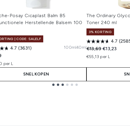
che-Posay Cicaplast Balm B5
The Ordinary Glyco
functionele Herstellende Balsem 100
Toner 240 ml
3% KORTING
ORTING | CODE: SALELF
4.7
(258
100ml
40ml
4.7
(3631)
Recommended Retail
Huidige prijs
€13,69
€13,23
9
€55,13 per L
0 per L
SNEL KOPEN
SN