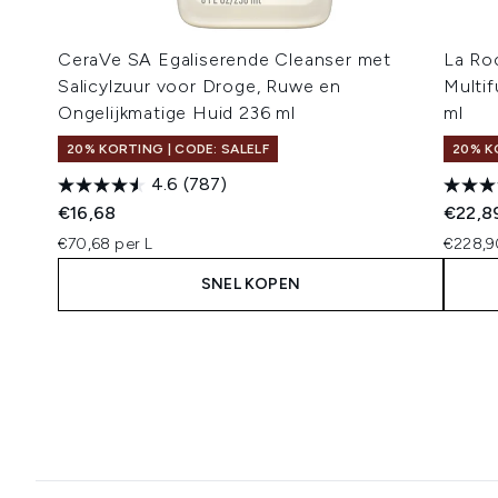
CeraVe SA Egaliserende Cleanser met
La Ro
Salicylzuur voor Droge, Ruwe en
Multi
Ongelijkmatige Huid 236 ml
ml
20% KORTING | CODE: SALELF
20% K
4.6
(787)
€16,68
€22,8
€70,68 per L
€228,9
SNEL KOPEN
Showing slide 1