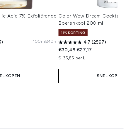
lic Acid 7% Exfoliërende
Color Wow Dream Cocktail - Ver
Boerenkool 200 ml
11% KORTING
100ml
240ml
5)
4.7
(2597)
 Price:
:
Recommended Retail Price:
Huidige prijs:
€30,48
€27,17
€135,85 per L
EL KOPEN
SNEL KOPEN