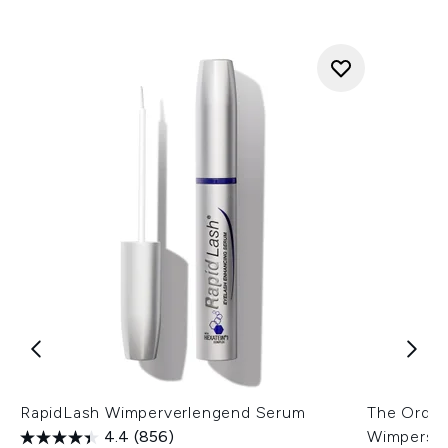
RapidLash Wimperverlengend Serum
The Ordin
4.4
(856)
Wimpers 