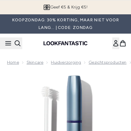
Overslaan naar de hoofdinhou
App downloaden
KOOPZONDAG: 30% KORTING, MAAR NIET VOOR
LANG... | CODE: ZONDAG
Home
Skincare
Huidverzorging
Gezichtsproducten
Now showing image 1 RapidBrow Eyebrow Enhancing Serum