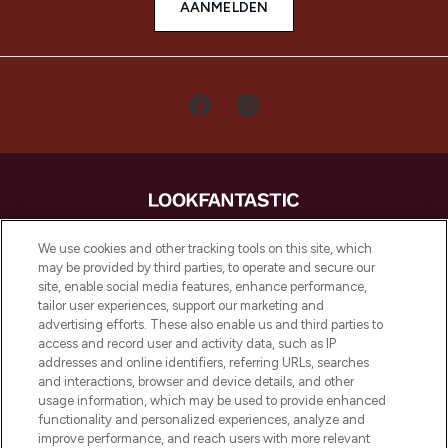
AANMELDEN
LOOKFANTASTIC is de ultieme online
We use cookies and other tracking tools on this site, which
beautybestemming van Europa, met de
may be provided by third parties, to operate and secure our
beste huidverzorging, haarproducten en
site, enable social media features, enhance performance,
make-up van meer dan 200 topmerken.
tailor user experiences, support our marketing and
Shop online of via de app, met gratis
advertising efforts. These also enable us and third parties to
verzending vanaf €40.
access and record user and activity data, such as IP
addresses and online identifiers, referring URLs, searches
and interactions, browser and device details, and other
Cookie-toestemming
usage information, which may be used to provide enhanced
Do Not Sell or Share My Personal
functionality and personalized experiences, analyze and
Information
improve performance, and reach users with more relevant