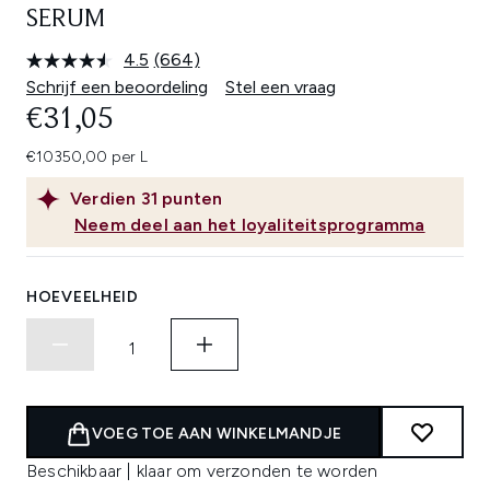
SERUM
4.5
(664)
Lees
664
Schrijf een beoordeling
Stel een vraag
beoordelingen.
€31,05
Dezelfde
paginalink.
€10350,00 per L
Verdien
31
punten
Neem deel aan het loyaliteitsprogramma
HOEVEELHEID
VOEG TOE AAN WINKELMANDJE
Beschikbaar | klaar om verzonden te worden