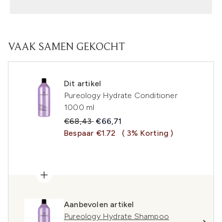
VAAK SAMEN GEKOCHT
Dit artikel
Pureology Hydrate Conditioner
1000 ml
Recommended Retail Price:
Huidige prijs:
€68,43
€66,71
Bespaar €1.72
( 3% Korting )
Aanbevolen artikel
Pureology Hydrate Shampoo