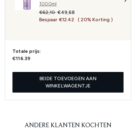
1000ml
Recommended Retail Price:
Huidige prijs:
€62,10
€49,68
Bespaar €12.42
( 20% Korting )
Totale prijs:
€116.39
BEIDE TOEVOEGEN AAN
WINKELWAGENTJE
ANDERE KLANTEN KOCHTEN