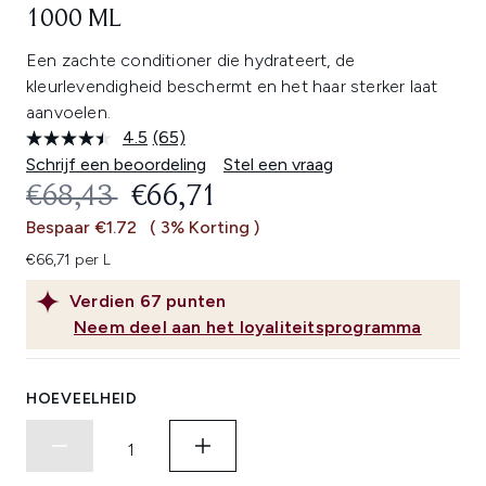
1000 ML
Een zachte conditioner die hydrateert, de
kleurlevendigheid beschermt en het haar sterker laat
aanvoelen.
4.5
(65)
Lees
65
Schrijf een beoordeling
Stel een vraag
beoordelingen.
RECOMMENDED RETAIL PRICE:
HUIDIGE PRIJS:
€68,43
€66,71
Dezelfde
paginalink.
Bespaar €1.72
( 3% Korting )
€66,71 per L
Verdien
67
punten
Neem deel aan het loyaliteitsprogramma
HOEVEELHEID