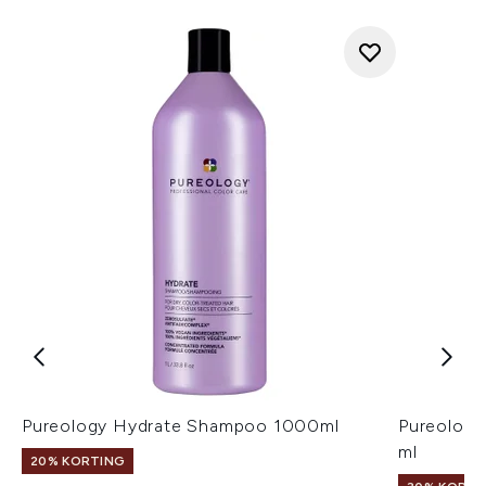
Pureology Hydrate Shampoo 1000ml
Pureology
ml
20% KORTING