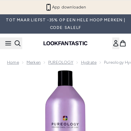
Overslaan naar de hoofdinhou
App downloaden
TOT MAAR LIEFST -35% OP EEN HELE HOOP MERKEN |
CODE: SALELF
Home
Merken
PUREOLOGY
Hydrate
Pureology Hy
Now showing image 1 Pureology Hydrate Conditioner 1000 