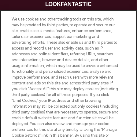
LOOKFANTASTIC is de ultieme online
We use cookies and other tracking tools on this site, which
beautybestemming van Europa, met de
may be provided by third parties, to operate and secure our
beste huidverzorging, haarproducten en
site, enable social media features, enhance performance,
make-up van meer dan 200 topmerken.
tailor user experiences, support our marketing and
Shop online of via de app, met gratis
advertising efforts. These also enable us and third parties to
verzending vanaf €40.
access and record user and activity data, such as IP
addresses and online identifiers, referring URLs, searches
and interactions, browser and device details, and other
Cookie-toestemming
usage information, which may be used to provide enhanced
Do Not Sell or Share My Personal
functionality and personalized experiences, analyze and
Information
improve performance, and reach users with more relevant
content and ads on this site and across third party sites. If
you click “Accept All” this site may deploy cookies (including
HELP & INFORMATIE
third party cookies) for all of these purposes. If you click
“Limit Cookies,” your IP address and other browsing
information may still be collected but only cookies (including
BEDRIJFSINFORMATIE
third party cookies) that are necessary to operate, secure and
enable default website features and functionalities will be
deployed. You can also review and manage your cookie
OVER LOOKFANTASTIC
preferences for this site at any time by clicking the “Manage
Cookie Settings” link in this banner. By using this site or