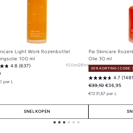
incare Light Work Rozenbottel
Pai Skincare Roze
ingsolie 100 ml
Olie 30 ml
100ml
28ml
4.8
(637)
30% KORTING | CODE: 
0
4.7
(148
0 per L
Recommended Retail
Huidige prijs
€39,10
€36,95
€1231,67 per L
SNEL KOPEN
SN