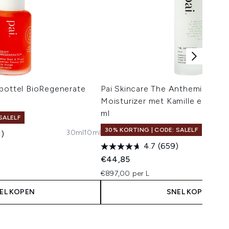
nbottel BioRegenerate
Pai Skincare The Anthemis Kal
Moisturizer met Kamille en Roz
ml
SALELF
30% KORTING | CODE: SALELF
30ml
10ml
1)
4.7
(659)
 Price:
:
€44,85
€897,00 per L
EL KOPEN
SNEL KOPEN