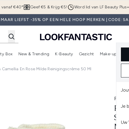
Overslaan naar de hoofdinhou
g vanaf €40*
Geef €5 & Krijg €5!
Word lid van LF Beauty Plus
 MAAR LIEFST -35% OP EEN HELE HOOP MERKEN | CODE: SA
ty Box
New & Trending
K-Beauty
Gezicht
Make-up
Pa
r)
nter submenu (Sale)
Enter submenu (Merken)
Enter submenu (Beauty Box)
Enter submenu (New & Trending)
Enter submenu (K-Beauty
E
n Camellia En Rose Milde Reinigingscrème 50 Ml
Camellia en Rose Milde Reinigingscrème 50 ml
Jou
PAI
Je 
PAI
SEV
Uw 
MIL