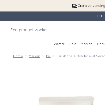
Gratis verzendin
TOT
Zomer
Sale
Merken
Beau
Enter submenu (Zome
E
Home
Merken
Pai
Pai Skincare Middlenevel Seve
Now showing image 1 Pai Skincare Middlenevel Seven 