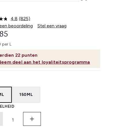
4.8
(825)
Lees
825
 een beoordeling
Stel een vraag
beoordelingen.
,85
Dezelfde
paginalink.
 per L
erdien
22
punten
Neem deel aan het loyaliteitsprogramma
ML
150ML
ELHEID