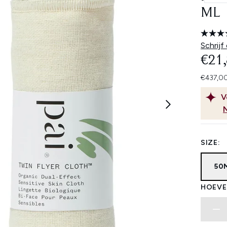
ML
Schrijf
€21
€437,00
V
SIZE:
50
HOEVE