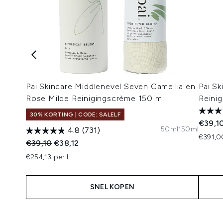
Pai Skincare Middlenevel Seven Camellia en
Pai Sk
Rose Milde Reinigingscrème 150 ml
Reinig
30% KORTING | CODE: SALELF
€39,1
50ml
150ml
4.8
(731)
€391,0
Recommended Retail Price:
Huidige prijs:
€39,10
€38,12
€254,13 per L
SNEL KOPEN
Showing slide 1