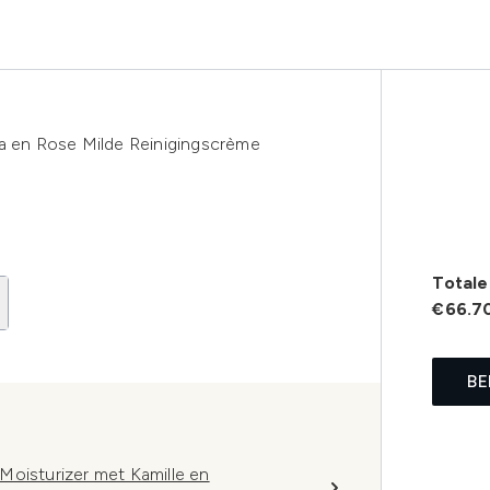
ia en Rose Milde Reinigingscrème
Totale 
€66.7
BE
Moisturizer met Kamille en