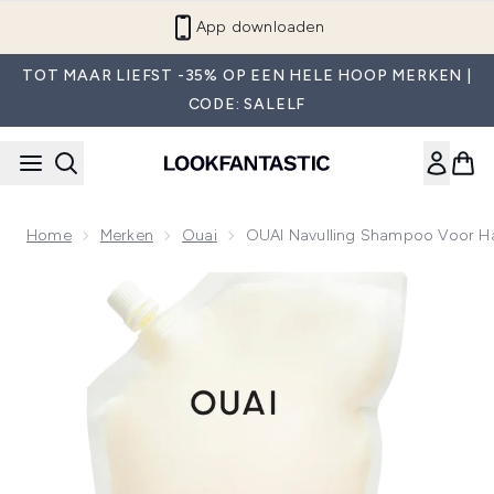
Overslaan naar de hoofdinhou
App downloaden
TOT MAAR LIEFST -35% OP EEN HELE HOOP MERKEN |
CODE: SALELF
Home
Merken
Ouai
OUAI Navulling Shampoo Voor Ha
Now showing image 1 OUAI Navulling Shampoo voor Halflan