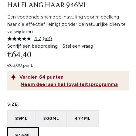
HALFLANG HAAR 946ML
Een voedende shampoo-navulling voor middellang
haar die effectief reinigt zonder de natuurlijke oliën te
verwijderen.
4.7
(62)
Lees
62
Schrijf een beoordeling
Stel een vraag
beoordelingen.
€64,40
Dezelfde
paginalink.
€68,08 per L
Verdien
64
punten
Neem deel aan het loyaliteitsprogramma
SIZE:
89ML
300ML
474ML
946ML