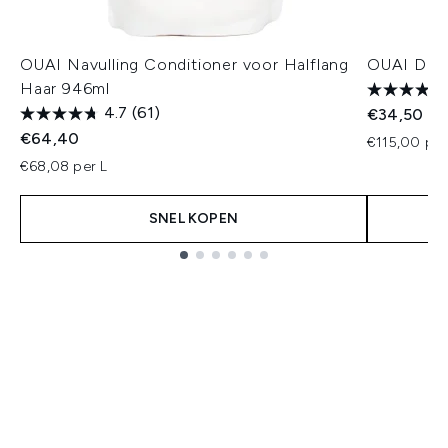
OUAI Navulling Conditioner voor Halflang
OUAI Det
Haar 946ml
4.7
(61)
€34,50
€64,40
€115,00 per
€68,08 per L
SNEL KOPEN
Showing slide 1