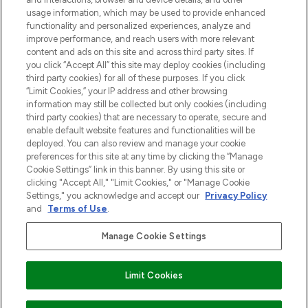
Cookie-toestemming
usage information, which may be used to provide enhanced
Do Not Sell or Share My Personal
functionality and personalized experiences, analyze and
Information
improve performance, and reach users with more relevant
content and ads on this site and across third party sites. If
you click “Accept All” this site may deploy cookies (including
HELP & INFORMATIE
third party cookies) for all of these purposes. If you click
“Limit Cookies,” your IP address and other browsing
information may still be collected but only cookies (including
BEDRIJFSINFORMATIE
third party cookies) that are necessary to operate, secure and
enable default website features and functionalities will be
deployed. You can also review and manage your cookie
OVER LOOKFANTASTIC
preferences for this site at any time by clicking the “Manage
Cookie Settings” link in this banner. By using this site or
clicking "Accept All," "Limit Cookies," or "Manage Cookie
Settings," you acknowledge and accept our
Privacy Policy
and
Terms of Use
.
Betaal veilig met
Manage Cookie Settings
Limit Cookies