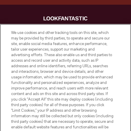
LOOKFANTASTIC is de ultieme online
We use cookies and other tracking tools on this site, which
beautybestemming van Europa, met de
may be provided by third parties, to operate and secure our
beste huidverzorging, haarproducten en
site, enable social media features, enhance performance,
make-up van meer dan 200 topmerken.
tailor user experiences, support our marketing and
Shop online of via de app, met gratis
advertising efforts. These also enable us and third parties to
verzending vanaf €40.
access and record user and activity data, such as IP
addresses and online identifiers, referring URLs, searches
and interactions, browser and device details, and other
Cookie-toestemming
usage information, which may be used to provide enhanced
Do Not Sell or Share My Personal
functionality and personalized experiences, analyze and
Information
improve performance, and reach users with more relevant
content and ads on this site and across third party sites. If
you click “Accept All” this site may deploy cookies (including
HELP & INFORMATIE
third party cookies) for all of these purposes. If you click
“Limit Cookies,” your IP address and other browsing
information may still be collected but only cookies (including
BEDRIJFSINFORMATIE
third party cookies) that are necessary to operate, secure and
enable default website features and functionalities will be