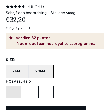
4.5
(143)
Lees
143
Schrijf een beoordeling
Stel een vraag
beoordelingen.
€32,20
Dezelfde
paginalink.
€32,20 per unit
Verdien
32
punten
Neem deel aan het loyaliteitsprogramma
SIZE:
74ML
236ML
HOEVEELHEID