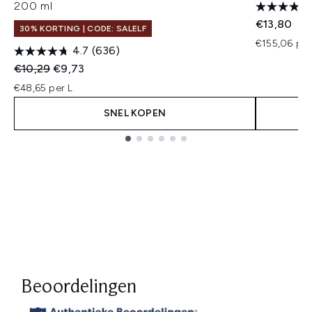
200 ml
€13,80
30% KORTING | CODE: SALELF
€155,06 per
4.7
(636)
Recommended Retail Price:
Huidige prijs:
€10,29
€9,73
€48,65 per L
SNEL KOPEN
Showing slide 1