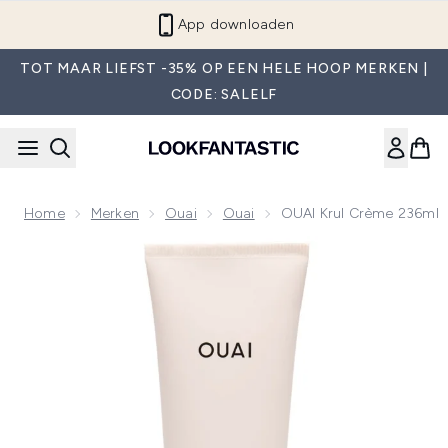
Overslaan naar de hoofdinhou
App downloaden
TOT MAAR LIEFST -35% OP EEN HELE HOOP MERKEN |
CODE: SALELF
Home
Merken
Ouai
Ouai
OUAI Krul Crème 236ml
Now showing image 1 OUAI Krul Crème 236ml