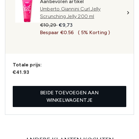
Aanbevolen artikel
Umberto Giannini Curl Jelly
Scrunching Jelly 200 ml
Recommended Retail Price:
Huidige prijs:
€10,29
€9,73
Bespaar €0.56
( 5% Korting )
Totale prijs:
€41.93
BEIDE TOEVOEGEN AAN
WINKELWAGENTJE