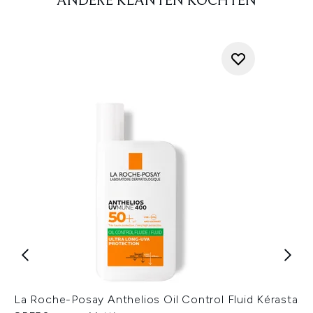
ANDERE KLANTEN KOCHTEN
La Roche-Posay Anthelios Oil Control Fluid
Kérastase