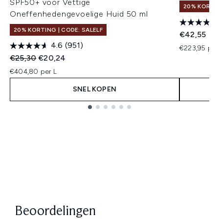
SPF50+ voor Vettige
20% KORTIN
Oneffenhedengevoelige Huid 50 ml
20% KORTING | CODE: SALELF
€42,55
4.6
(951)
€223,95 per
Recommended Retail Price:
Huidige prijs:
€25,30
€20,24
€404,80 per L
SNEL KOPEN
Showing slide 1