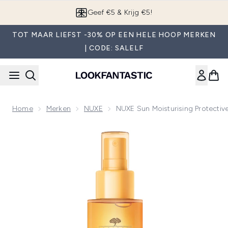
Overslaan naar de hoofdinhou
App downloaden
TOT MAAR LIEFST -30% OP EEN HELE HOOP MERKEN
| CODE: SALELF
Home
Merken
NUXE
NUXE Sun Moisturising Protective
Now showing image 1 NUXE Sun Moisturising Protective Milky