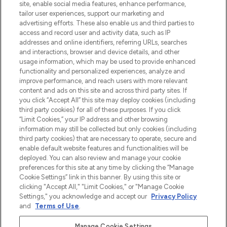
beste huidverzorging, haarproducten en
site, enable social media features, enhance performance,
make-up van meer dan 200 topmerken.
tailor user experiences, support our marketing and
Shop online of via de app, met gratis
advertising efforts. These also enable us and third parties to
verzending vanaf €40.
access and record user and activity data, such as IP
addresses and online identifiers, referring URLs, searches
and interactions, browser and device details, and other
Cookie-toestemming
usage information, which may be used to provide enhanced
Do Not Sell or Share My Personal
functionality and personalized experiences, analyze and
Information
improve performance, and reach users with more relevant
content and ads on this site and across third party sites. If
you click “Accept All” this site may deploy cookies (including
HELP & INFORMATIE
third party cookies) for all of these purposes. If you click
“Limit Cookies,” your IP address and other browsing
information may still be collected but only cookies (including
BEDRIJFSINFORMATIE
third party cookies) that are necessary to operate, secure and
enable default website features and functionalities will be
deployed. You can also review and manage your cookie
OVER LOOKFANTASTIC
preferences for this site at any time by clicking the “Manage
Cookie Settings” link in this banner. By using this site or
clicking "Accept All," "Limit Cookies," or "Manage Cookie
Settings," you acknowledge and accept our
Privacy Policy
and
Terms of Use
.
Betaal veilig met
Manage Cookie Settings