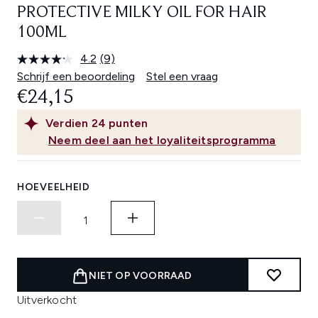
PROTECTIVE MILKY OIL FOR HAIR
100ML
4.2
(9)
Lees
9
Schrijf een beoordeling
Stel een vraag
beoordelingen.
€24,15
Dezelfde
paginalink.
Verdien
24
punten
Neem deel aan het loyaliteitsprogramma
HOEVEELHEID
NIET OP VOORRAAD
Uitverkocht