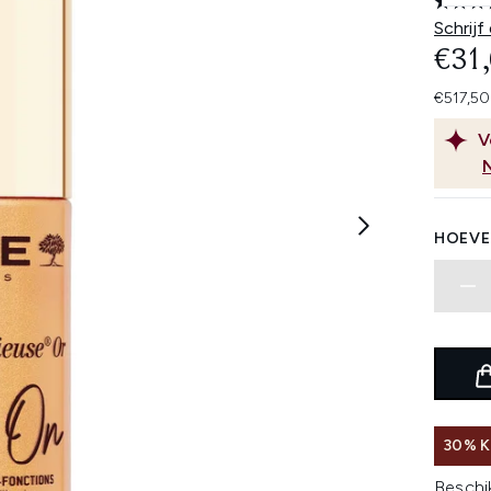
Schrijf
€31
€517,50
V
HOEVE
30% K
Beschi