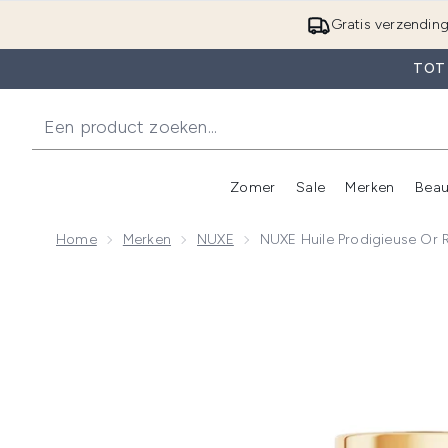
Gratis verzendin
TOT
Zomer
Sale
Merken
Beau
Enter submenu (Zome
E
Home
Merken
NUXE
NUXE Huile Prodigieuse Or 
Now showing image 1 NUXE Huile Prodigieuse Or Rol