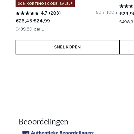
30% KORTING | CODE: SALELF
50ml
100ml
4.7
(283)
€29,9
Recommended Retail Price:
Huidige prijs:
€26,45
€24,99
€498,3
€499,80 per L
SNEL KOPEN
Showing slide 1