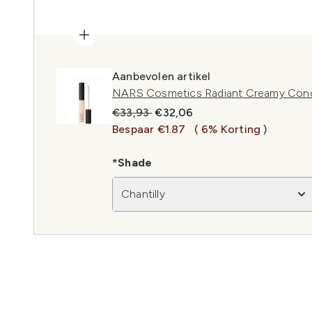
Aanbevolen artikel
NARS Cosmetics Radiant Creamy Concea
Recommended Retail Price:
Huidige prijs:
€33,93
€32,06
Bespaar €1.87
( 6% Korting )
*Shade
Chantilly