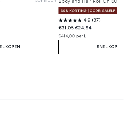
50ml
100ml
)
Body and Hair Roll On 60ml
30% KORTING | CODE: SALELF
4.9
(37)
Recommended Retail Price:
Huidige prijs:
€31,05
€24,84
€414,00 per L
EL KOPEN
SNEL KOPEN