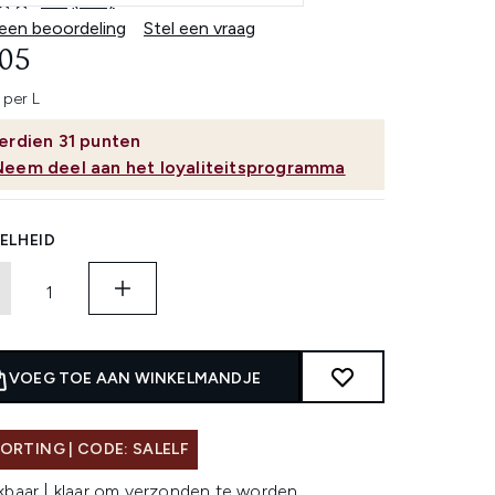
4.8
(100)
Lees
100
 een beoordeling
Stel een vraag
beoordelingen.
,05
Dezelfde
paginalink.
 per L
erdien
31
punten
Neem deel aan het loyaliteitsprogramma
ELHEID
VOEG TOE AAN WINKELMANDJE
ORTING | CODE: SALELF
kbaar | klaar om verzonden te worden