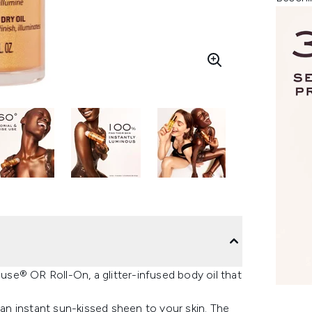
se® OR Roll-On, a glitter-infused body oil that
 an instant sun-kissed sheen to your skin. The