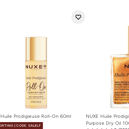
Huile Prodigieuse Roll-On 60ml
NUXE Huile Prodig
Purpose Dry Oil 1
ORTING | CODE: SALELF