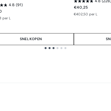
4.8
(228
4.8
(91)
€40,25
0
€402,50 per L
3 per L
SNEL KOPEN
SN