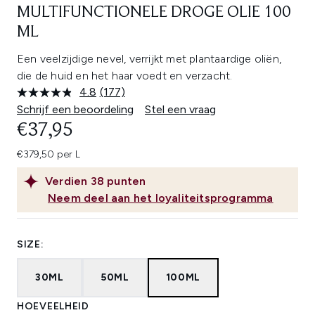
MULTIFUNCTIONELE DROGE OLIE 100
ML
Een veelzijdige nevel, verrijkt met plantaardige oliën,
die de huid en het haar voedt en verzacht.
4.8
(177)
Lees
177
Schrijf een beoordeling
Stel een vraag
beoordelingen.
€37,95
Dezelfde
paginalink.
€379,50 per L
Verdien
38
punten
Neem deel aan het loyaliteitsprogramma
SIZE:
30ML
50ML
100ML
HOEVEELHEID