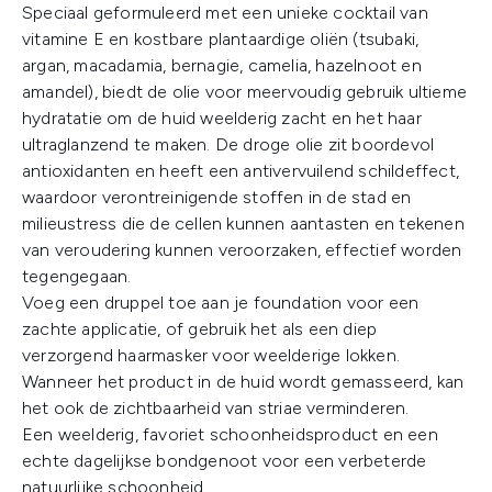
Speciaal geformuleerd met een unieke cocktail van
vitamine E en kostbare plantaardige oliën (tsubaki,
argan, macadamia, bernagie, camelia, hazelnoot en
amandel), biedt de olie voor meervoudig gebruik ultieme
hydratatie om de huid weelderig zacht en het haar
ultraglanzend te maken. De droge olie zit boordevol
antioxidanten en heeft een antivervuilend schildeffect,
waardoor verontreinigende stoffen in de stad en
milieustress die de cellen kunnen aantasten en tekenen
van veroudering kunnen veroorzaken, effectief worden
tegengegaan.
Voeg een druppel toe aan je foundation voor een
zachte applicatie, of gebruik het als een diep
verzorgend haarmasker voor weelderige lokken.
Wanneer het product in de huid wordt gemasseerd, kan
het ook de zichtbaarheid van striae verminderen.
Een weelderig, favoriet schoonheidsproduct en een
echte dagelijkse bondgenoot voor een verbeterde
natuurlijke schoonheid.