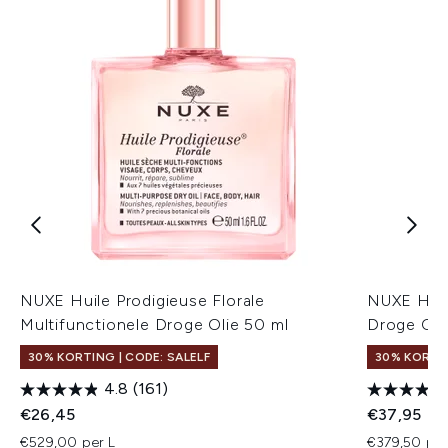
NUXE Huile Prodigieuse Florale
NUXE Huil
Multifunctionele Droge Olie 50 ml
Droge Oli
30% KORTING | CODE: SALELF
30% KORTIN
4.8
(161)
€26,45
€37,95
€529,00 per L
€379,50 per