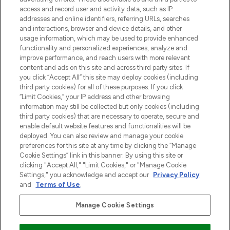
verzending vanaf €40.
access and record user and activity data, such as IP
addresses and online identifiers, referring URLs, searches
and interactions, browser and device details, and other
Cookie-toestemming
usage information, which may be used to provide enhanced
Do Not Sell or Share My Personal
functionality and personalized experiences, analyze and
Information
improve performance, and reach users with more relevant
content and ads on this site and across third party sites. If
you click “Accept All” this site may deploy cookies (including
HELP & INFORMATIE
third party cookies) for all of these purposes. If you click
“Limit Cookies,” your IP address and other browsing
information may still be collected but only cookies (including
BEDRIJFSINFORMATIE
third party cookies) that are necessary to operate, secure and
enable default website features and functionalities will be
deployed. You can also review and manage your cookie
OVER LOOKFANTASTIC
preferences for this site at any time by clicking the “Manage
Cookie Settings” link in this banner. By using this site or
clicking "Accept All," "Limit Cookies," or "Manage Cookie
Settings," you acknowledge and accept our
Privacy Policy
and
Terms of Use
.
Betaal veilig met
Manage Cookie Settings