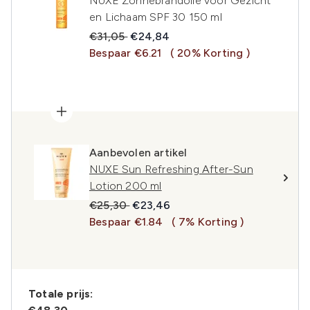
NUXE Zonnebrandolie voor Gezicht
en Lichaam SPF 30 150 ml
Recommended Retail Price:
Huidige prijs:
€31,05
€24,84
Bespaar €6.21
( 20% Korting )
Aanbevolen artikel
NUXE Sun Refreshing After-Sun
Lotion 200 ml
Recommended Retail Price:
Huidige prijs:
€25,30
€23,46
Bespaar €1.84
( 7% Korting )
Totale prijs: