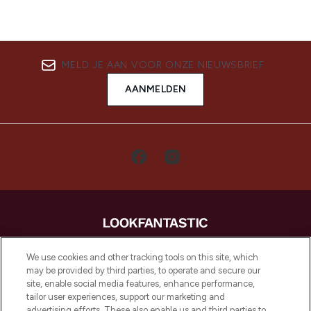
MELD JE AAN VOOR ONZE NIEUWSBRIEF
AANMELDEN
LOOKFANTASTIC is de ultieme online
We use cookies and other tracking tools on this site, which
beautybestemming van Europa, met de
may be provided by third parties, to operate and secure our
beste huidverzorging, haarproducten en
site, enable social media features, enhance performance,
make-up van meer dan 200 topmerken.
tailor user experiences, support our marketing and
Shop online of via de app, met gratis
advertising efforts. These also enable us and third parties to