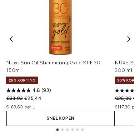
Nuxe Sun Oil Shimmering Gold SPF 30
NUXE Sun 
150ml
200 ml
25% KORTING
30% KORTIN
4.8
(93)
Recommended Retail Price:
Huidige prijs:
Recommend
Hui
€33,93
€25,44
€25,30
€2
€169,60 per L
€117,30 per
SNEL KOPEN
Showing slide 1