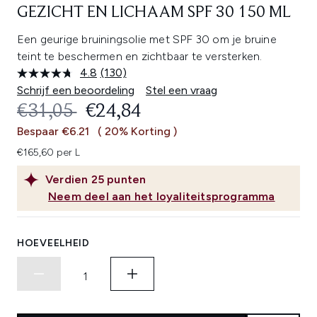
GEZICHT EN LICHAAM SPF 30 150 ML
Een geurige bruiningsolie met SPF 30 om je bruine
teint te beschermen en zichtbaar te versterken.
4.8
(130)
Lees
130
Schrijf een beoordeling
Stel een vraag
beoordelingen.
RECOMMENDED RETAIL PRICE:
HUIDIGE PRIJS:
€31,05
€24,84
Dezelfde
paginalink.
Bespaar €6.21
( 20% Korting )
€165,60 per L
Verdien
25
punten
Neem deel aan het loyaliteitsprogramma
HOEVEELHEID