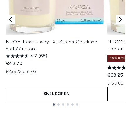
NEOM Real Luxury De-Stress Geurkaars
NEOM Hap
met één Lont
Lonten
4.7
(65)
30% KORTIN
€43,70
€236,22 per KG
€63,25
€150,60 pe
SNEL KOPEN
Showing slide 1