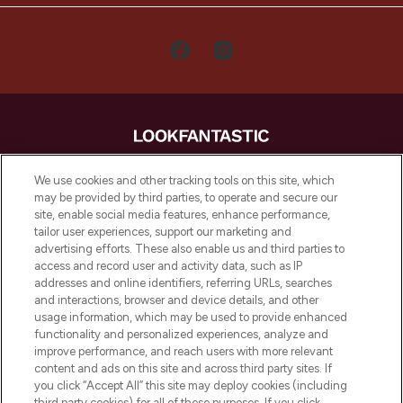
LOOKFANTASTIC is de ultieme online
We use cookies and other tracking tools on this site, which
beautybestemming van Europa, met de
may be provided by third parties, to operate and secure our
beste huidverzorging, haarproducten en
site, enable social media features, enhance performance,
make-up van meer dan 200 topmerken.
tailor user experiences, support our marketing and
Shop online of via de app, met gratis
advertising efforts. These also enable us and third parties to
verzending vanaf €40.
access and record user and activity data, such as IP
addresses and online identifiers, referring URLs, searches
and interactions, browser and device details, and other
Cookie-toestemming
usage information, which may be used to provide enhanced
Do Not Sell or Share My Personal
functionality and personalized experiences, analyze and
Information
improve performance, and reach users with more relevant
content and ads on this site and across third party sites. If
you click “Accept All” this site may deploy cookies (including
HELP & INFORMATIE
third party cookies) for all of these purposes. If you click