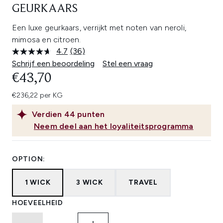
GEURKAARS
Een luxe geurkaars, verrijkt met noten van neroli,
mimosa en citroen.
4.7
(36)
Lees
36
Schrijf een beoordeling
Stel een vraag
beoordelingen.
€43,70
Dezelfde
paginalink.
€236,22 per KG
Verdien
44
punten
Neem deel aan het loyaliteitsprogramma
OPTION:
1 WICK
3 WICK
TRAVEL
HOEVEELHEID