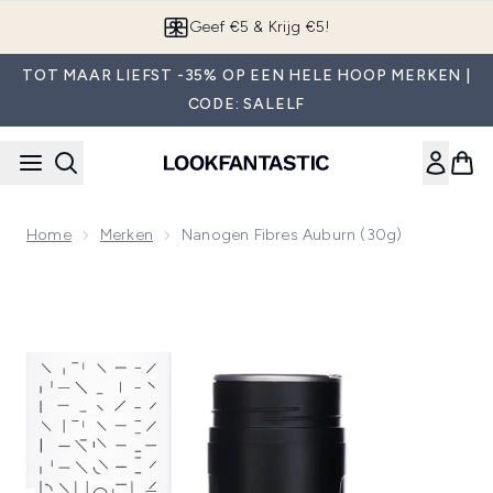
Overslaan naar de hoofdinhou
Geef €5 & Krijg €5!
TOT MAAR LIEFST -35% OP EEN HELE HOOP MERKEN |
CODE: SALELF
Home
Merken
Nanogen Fibres Auburn (30g)
Now showing image 1 Nanogen Fibres Auburn (30g)