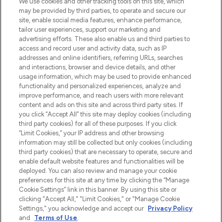
We use cookies and other tracking tools on this site, which
beautybestemming van Europa, met de
may be provided by third parties, to operate and secure our
beste huidverzorging, haarproducten en
site, enable social media features, enhance performance,
make-up van meer dan 200 topmerken.
tailor user experiences, support our marketing and
Shop online of via de app, met gratis
advertising efforts. These also enable us and third parties to
verzending vanaf €40.
access and record user and activity data, such as IP
addresses and online identifiers, referring URLs, searches
and interactions, browser and device details, and other
Cookie-toestemming
usage information, which may be used to provide enhanced
Do Not Sell or Share My Personal
functionality and personalized experiences, analyze and
Information
improve performance, and reach users with more relevant
content and ads on this site and across third party sites. If
you click “Accept All” this site may deploy cookies (including
HELP & INFORMATIE
third party cookies) for all of these purposes. If you click
“Limit Cookies,” your IP address and other browsing
information may still be collected but only cookies (including
BEDRIJFSINFORMATIE
third party cookies) that are necessary to operate, secure and
enable default website features and functionalities will be
deployed. You can also review and manage your cookie
OVER LOOKFANTASTIC
preferences for this site at any time by clicking the “Manage
Cookie Settings” link in this banner. By using this site or
clicking "Accept All," "Limit Cookies," or "Manage Cookie
Settings," you acknowledge and accept our
Privacy Policy
and
Terms of Use
.