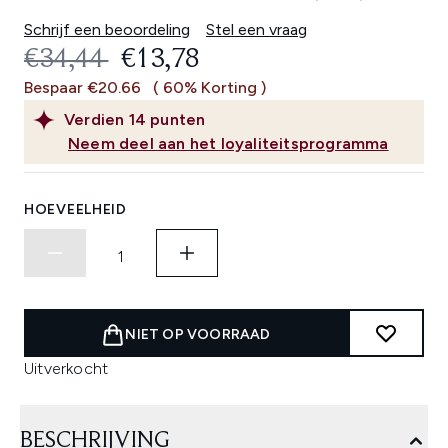
Schrijf een beoordeling
Stel een vraag
RECOMMENDED RETAIL PRICE:
HUIDIGE PRIJS:
€34,44
€13,78
Bespaar €20.66
( 60% Korting )
Verdien
14
punten
Neem deel aan het loyaliteitsprogramma
HOEVEELHEID
NIET OP VOORRAAD
Uitverkocht
BESCHRIJVING