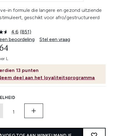
ave-in formule die langere en gezond uitziende
stimuleert, geschikt voor afro/gestructureerd
4.6
(851)
Lees
851
 een beoordeling
Stel een vraag
beoordelingen.
,64
Dezelfde
paginalink.
per L
erdien
13
punten
Neem deel aan het loyaliteitsprogramma
ELHEID
VOEG TOE AAN WINKELMANDJE