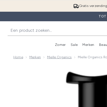
Gratis verzendin
TOT
Zomer
Sale
Merken
Beau
Enter submenu (Zome
E
Home
Merken
Mielle Organics
Mielle Organics R
Now showing image 1 Mielle Organics Rosemary Mint 