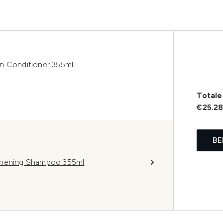
n Conditioner 355ml
Totale 
€25.2
BE
gthening Shampoo 355ml