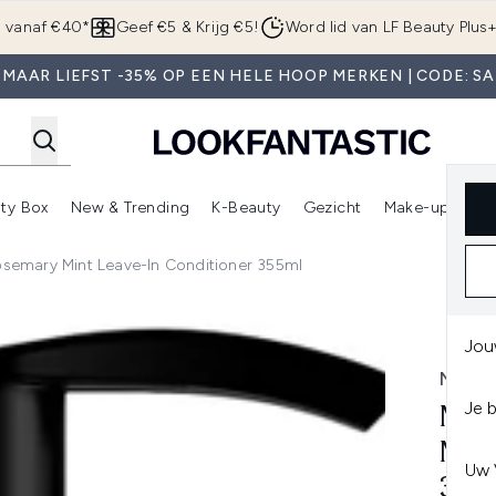
Overslaan naar de hoofdinhou
g vanaf €40*
Geef €5 & Krijg €5!
Word lid van LF Beauty Plus
 MAAR LIEFST -35% OP EEN HELE HOOP MERKEN | CODE: SA
ty Box
New & Trending
K-Beauty
Gezicht
Make-up
Pa
r)
nter submenu (Sale)
Enter submenu (Merken)
Enter submenu (Beauty Box)
Enter submenu (New & Trending)
Enter submenu (K-Beauty
E
osemary Mint Leave-In Conditioner 355ml
Leave-In Conditioner 355ml
Jou
MIEL
Je 
MIE
MIN
Uw 
355