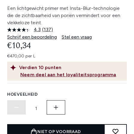
Een lichtgewicht primer met Insta-Blur-technologie
die de zichtbaarheid van poriën vermindert voor een
vlekkeloze teint.
4.3
(137)
Lees
137
Schrijf een beoordeling
Stel een vraag
beoordelingen.
€10,34
Dezelfde
paginalink.
€470,00 per L
Verdien
10
punten
Neem deel aan het loyaliteitsprogramma
HOEVEELHEID
NIET OP VOORRAAD