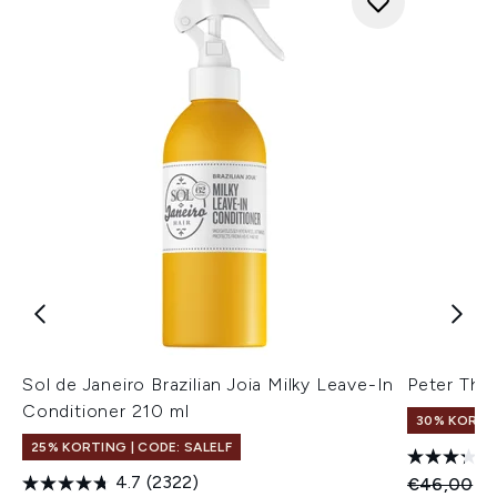
Sol de Janeiro Brazilian Joia Milky Leave-In
Peter Tho
Conditioner 210 ml
30% KORTIN
25% KORTING | CODE: SALELF
4.7
(2322)
Recommend
Hu
€46,00
€