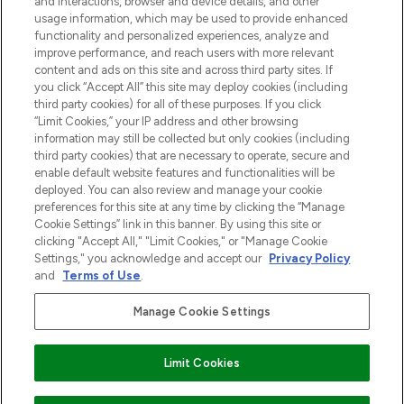
and interactions, browser and device details, and other
Cookie-toestemming
usage information, which may be used to provide enhanced
Do Not Sell or Share My Personal
functionality and personalized experiences, analyze and
Information
improve performance, and reach users with more relevant
content and ads on this site and across third party sites. If
you click “Accept All” this site may deploy cookies (including
HELP & INFORMATIE
third party cookies) for all of these purposes. If you click
“Limit Cookies,” your IP address and other browsing
information may still be collected but only cookies (including
BEDRIJFSINFORMATIE
third party cookies) that are necessary to operate, secure and
enable default website features and functionalities will be
deployed. You can also review and manage your cookie
OVER LOOKFANTASTIC
preferences for this site at any time by clicking the “Manage
Cookie Settings” link in this banner. By using this site or
clicking "Accept All," "Limit Cookies," or "Manage Cookie
Settings," you acknowledge and accept our
Privacy Policy
and
Terms of Use
.
Betaal veilig met
Manage Cookie Settings
Limit Cookies