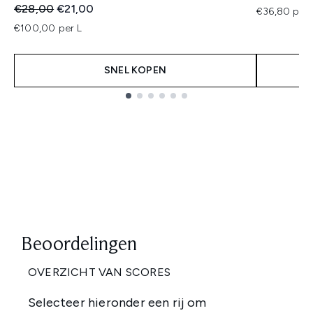
Recommended Retail Price:
Huidige prijs:
€28,00
€21,00
€36,80 per 
€100,00 per L
SNEL KOPEN
Showing slide 1