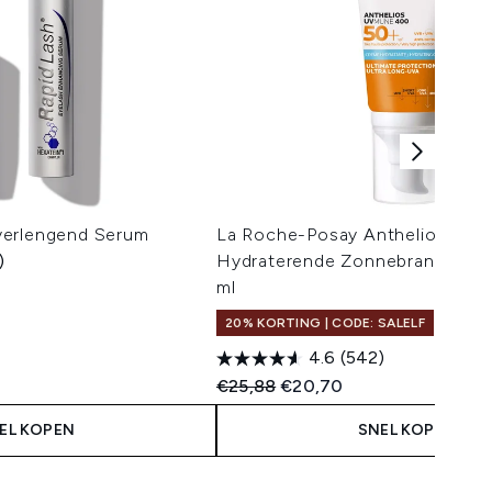
verlengend Serum
La Roche-Posay Anthelios UV
)
Hydraterende Zonnebrandcrèm
ml
20% KORTING | CODE: SALELF
4.6
(542)
Recommended Retail Price:
Huidige prijs:
€25,88
€20,70
EL KOPEN
SNEL KOPEN