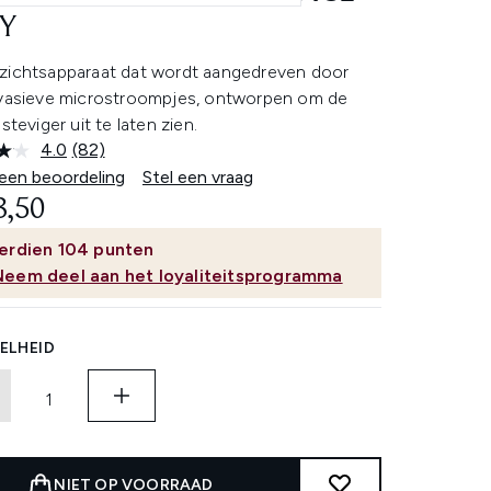
Y
zichtsapparaat dat wordt aangedreven door
nvasieve microstroompjes, ontworpen om de
 steviger uit te laten zien.
4.0
(82)
Lees
82
 een beoordeling
Stel een vraag
beoordelingen.
3,50
Dezelfde
paginalink.
erdien
104
punten
Neem deel aan het loyaliteitsprogramma
ELHEID
NIET OP VOORRAAD