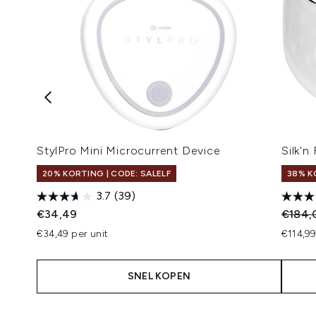
StylPro Mini Microcurrent Device
Silk'
20% KORTING | CODE: SALELF
38% K
3.7
(39)
Recomm
€34,49
€184,
€34,49 per unit
€114,99
SNEL KOPEN
Showing slide 1