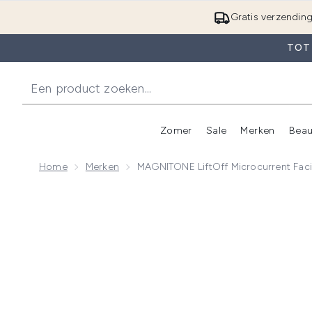
Gratis verzendin
TOT 
Zomer
Sale
Merken
Beau
Enter submenu (Zome
E
Home
Merken
MAGNITONE LiftOff Microcurrent Facia
Now showing image 1 MAGNITONE LiftOff Microcurrent