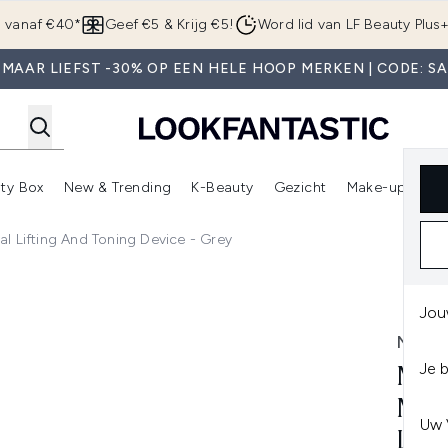
Overslaan naar de hoofdinhou
g vanaf €40*
Geef €5 & Krijg €5!
Word lid van LF Beauty Plus
MAAR LIEFST -30% OP EEN HELE HOOP MERKEN | CODE: S
ty Box
New & Trending
K-Beauty
Gezicht
Make-up
Pa
r)
nter submenu (Sale)
Enter submenu (Merken)
Enter submenu (Beauty Box)
Enter submenu (New & Trending)
Enter submenu (K-Beauty
E
l Lifting And Toning Device - Grey
 Facial Lifting and Toning Device - Grey
Jou
MAG
Je 
MAG
MIC
Uw 
LIF