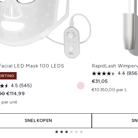
n Facial LED Mask 100 LEDS
RapidLash Wimper
4.4
(856
ORTING
€31,05
4.5
(545)
€10350,00 per L
ended Retail Price:
Huidige prijs:
00
€114,99
 per unit
SNEL KOPEN
SN