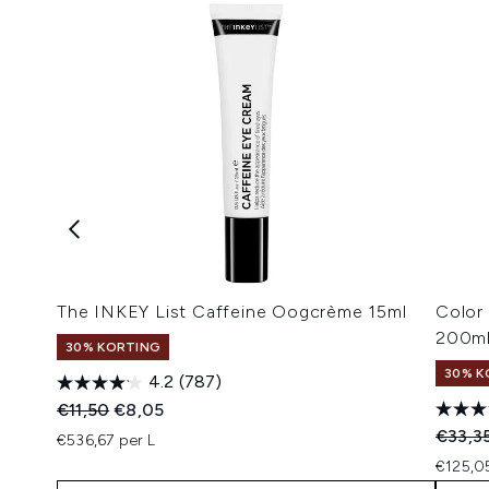
The INKEY List Caffeine Oogcrème 15ml
Color
200m
30% KORTING
30% K
4.2
(787)
Recommended Retail Price:
Huidige prijs:
€11,50
€8,05
Recomm
€33,3
€536,67 per L
€125,0