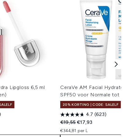
ra Lipgloss 6,5 ml
CeraVe AM Facial Hydraterende
en)
SPF50 voor Normale tot Droge 
SALELF
20% KORTING | CODE: SALELF
)
4.7
(623)
Recommended Retail Price:
Huidige prijs:
€19,55
€17,93
€344,81 per L