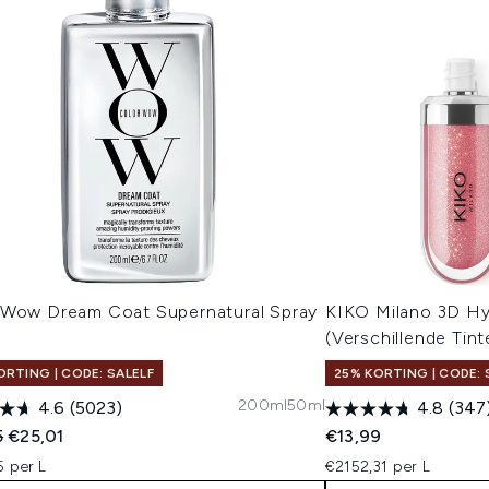
 Wow Dream Coat Supernatural Spray
KIKO Milano 3D Hyd
l
(Verschillende Tint
ORTING | CODE: SALELF
25% KORTING | CODE: 
200ml
50ml
4.6
(5023)
4.8
(347
ended Retail Price:
Huidige prijs:
5
€25,01
€13,99
5 per L
€2152,31 per L