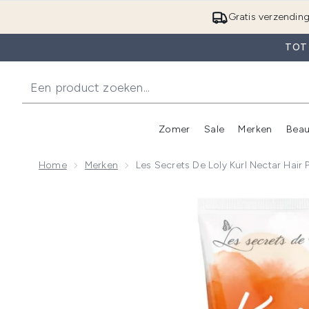
Gratis verzendin
TOT
Zomer
Sale
Merken
Beau
Enter submenu (Zome
E
Home
Merken
Les Secrets De Loly Kurl Nectar Hair 
Now showing image 1 Les Secrets de Loly Kurl Nectar 