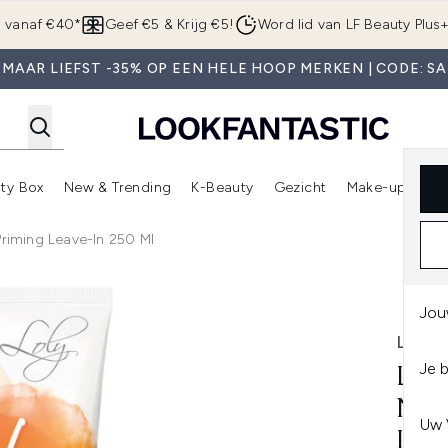
Overslaan naar de hoofdinhou
g vanaf €40*
Geef €5 & Krijg €5!
Word lid van LF Beauty Plus
 MAAR LIEFST -35% OP EEN HELE HOOP MERKEN | CODE: SA
ty Box
New & Trending
K-Beauty
Gezicht
Make-up
Pa
r)
nter submenu (Sale)
Enter submenu (Merken)
Enter submenu (Beauty Box)
Enter submenu (New & Trending)
Enter submenu (K-Beauty
E
Priming Leave-In 250 Ml
Hair priming Leave-in 250 ml
Jou
LES 
Je 
LES
NEC
Uw 
IN 