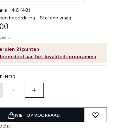
4.6
(48)
Lees
48
 een beoordeling
Stel een vraag
beoordelingen.
,00
Dezelfde
paginalink.
per L
erdien
21
punten
Neem deel aan het loyaliteitsprogramma
ELHEID
NIET OP VOORRAAD
kocht