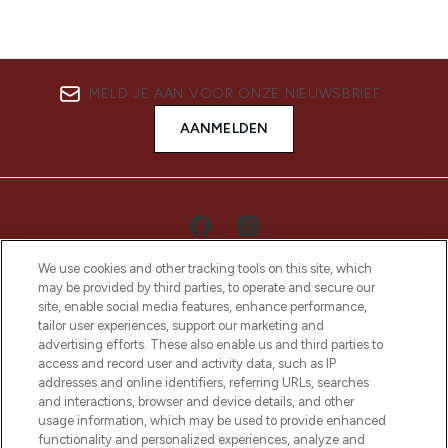
MELD JE AAN VOOR ONZE NIEUWSBRIEF
AANMELDEN
We use cookies and other tracking tools on this site, which
may be provided by third parties, to operate and secure our
site, enable social media features, enhance performance,
tailor user experiences, support our marketing and
advertising efforts. These also enable us and third parties to
access and record user and activity data, such as IP
LOOKFANTASTIC is de ultieme online
addresses and online identifiers, referring URLs, searches
beautybestemming van Europa, met de
and interactions, browser and device details, and other
beste huidverzorging, haarproducten en
usage information, which may be used to provide enhanced
make-up van meer dan 200 topmerken.
functionality and personalized experiences, analyze and
Shop online of via de app, met gratis