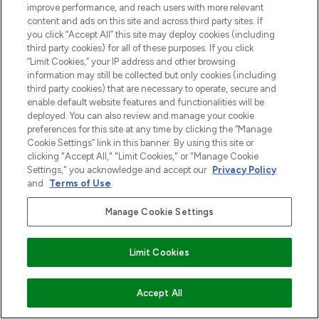
improve performance, and reach users with more relevant
verzending vanaf €40.
content and ads on this site and across third party sites. If
you click “Accept All” this site may deploy cookies (including
Cookie-toestemming
third party cookies) for all of these purposes. If you click
“Limit Cookies,” your IP address and other browsing
Do Not Sell or Share My Personal
information may still be collected but only cookies (including
Information
third party cookies) that are necessary to operate, secure and
enable default website features and functionalities will be
HELP & INFORMATIE
deployed. You can also review and manage your cookie
preferences for this site at any time by clicking the “Manage
Cookie Settings” link in this banner. By using this site or
BEDRIJFSINFORMATIE
clicking "Accept All," "Limit Cookies," or "Manage Cookie
Settings," you acknowledge and accept our
Privacy Policy
and
Terms of Use
.
OVER LOOKFANTASTIC
Manage Cookie Settings
Limit Cookies
Betaal veilig met
VOEG TOE AAN WINKELMANDJE
Accept All