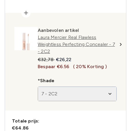
Aanbevolen artikel
Laura Mercier Real Flawless
Weightless Perfecting Concealer - 7
- 2C2
Recommended Retail Price:
Huidige prijs:
€32,78
€26,22
Bespaar €6.56
( 20% Korting )
*Shade
7 - 2C2
Totale prijs:
€64.86