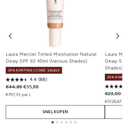
Laura Mercier Tinted Moisturiser Natural
Laura Merc
Dewy SPF 30 45ml (Various Shades)
Dewy SPF 
Shades)
25% KORTING | CODE: SALELF
25% KORTIN
4.4
(88)
Recommended Retail Price:
Huidige prijs:
€44,85
€35,88
Recommend
Hui
€23,00
€1
€797,33 per L
€1226,67 pe
SNEL KOPEN
Showing slide 1