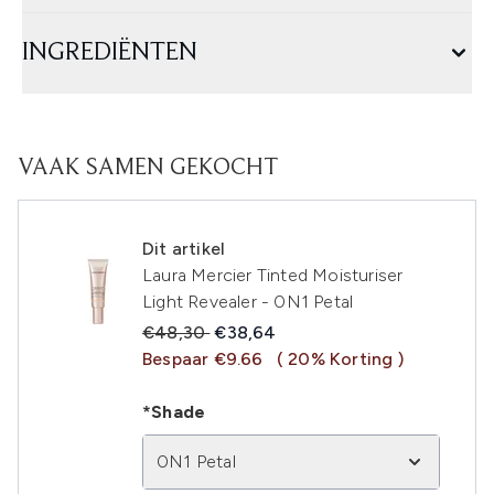
INGREDIËNTEN
VAAK SAMEN GEKOCHT
Dit artikel
Laura Mercier Tinted Moisturiser
Light Revealer - 0N1 Petal
Recommended Retail Price:
Huidige prijs:
€48,30
€38,64
Bespaar €9.66
( 20% Korting )
*Shade
0N1 Petal