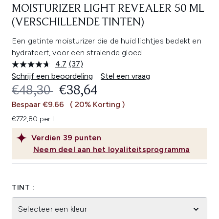
MOISTURIZER LIGHT REVEALER 50 ML
(VERSCHILLENDE TINTEN)
Een getinte moisturizer die de huid lichtjes bedekt en
hydrateert, voor een stralende gloed.
4.7
(37)
Lees
37
Schrijf een beoordeling
Stel een vraag
beoordelingen.
RECOMMENDED RETAIL PRICE:
HUIDIGE PRIJS:
€48,30
€38,64
Dezelfde
paginalink.
Bespaar €9.66
( 20% Korting )
€772,80 per L
Verdien
39
punten
Neem deel aan het loyaliteitsprogramma
TINT :
Selecteer een kleur