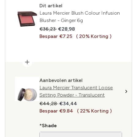
Dit artikel
Laura Mercier Blush Colour Infusion
Blusher - Ginger 6g
Recommended Retail Price:
Huidige prijs:
€36,23
€28,98
Bespaar €7.25
( 20% Korting )
Aanbevolen artikel
Laura Mercier Translucent Loose
Setting Powder - Translucent
Recommended Retail Price:
Huidige prijs:
€44,28
€34,44
Bespaar €9.84
( 22% Korting )
*Shade