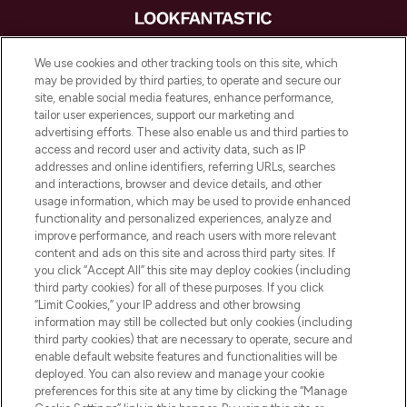
LOOKFANTASTIC is de ultieme online
We use cookies and other tracking tools on this site, which
beautybestemming van Europa, met de
may be provided by third parties, to operate and secure our
beste huidverzorging, haarproducten en
site, enable social media features, enhance performance,
make-up van meer dan 200 topmerken.
tailor user experiences, support our marketing and
Shop online of via de app, met gratis
advertising efforts. These also enable us and third parties to
verzending vanaf €40.
access and record user and activity data, such as IP
addresses and online identifiers, referring URLs, searches
and interactions, browser and device details, and other
Cookie-toestemming
usage information, which may be used to provide enhanced
Do Not Sell or Share My Personal
functionality and personalized experiences, analyze and
Information
improve performance, and reach users with more relevant
content and ads on this site and across third party sites. If
you click “Accept All” this site may deploy cookies (including
HELP & INFORMATIE
third party cookies) for all of these purposes. If you click
“Limit Cookies,” your IP address and other browsing
information may still be collected but only cookies (including
BEDRIJFSINFORMATIE
third party cookies) that are necessary to operate, secure and
enable default website features and functionalities will be
deployed. You can also review and manage your cookie
OVER LOOKFANTASTIC
preferences for this site at any time by clicking the “Manage