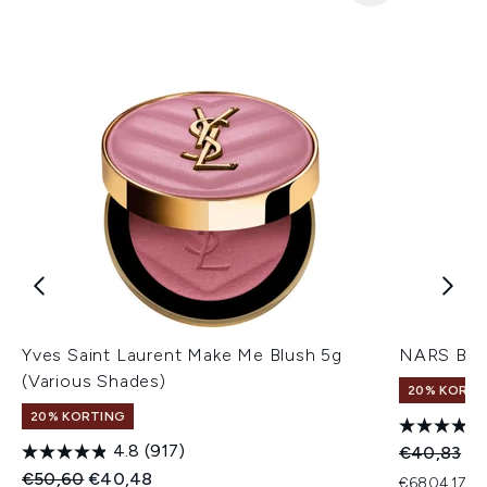
Yves Saint Laurent Make Me Blush 5g
NARS Blus
(Various Shades)
20% KORTI
20% KORTING
4.8
(917)
Recommend
Hu
€40,83
€3
Recommended Retail Price:
Huidige prijs:
€50,60
€40,48
€6804,17 p