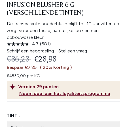
INFUSION BLUSHER 6 G
(VERSCHILLENDE TINTEN)
De transparante poederblush blijft tot 10 uur zitten en
zorgt voor een frisse, natuurlijke look en een
opbouwbare kleur.
4.7
(681)
Lees
681
Schrijf een beoordeling
Stel een vraag
beoordelingen.
RECOMMENDED RETAIL PRICE:
HUIDIGE PRIJS:
€36,23
€28,98
Dezelfde
paginalink.
Bespaar €7.25
( 20% Korting )
€4830,00 per KG
Verdien
29
punten
Neem deel aan het loyaliteitsprogramma
TINT :