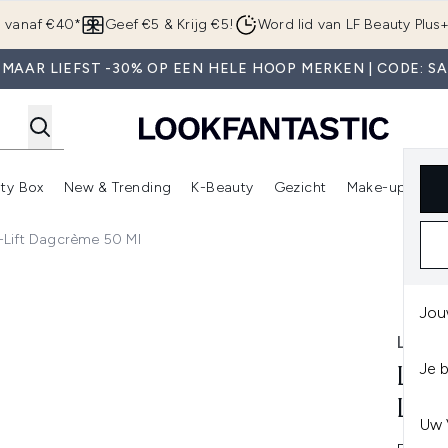
Overslaan naar de hoofdinhou
g vanaf €40*
Geef €5 & Krijg €5!
Word lid van LF Beauty Plus
MAAR LIEFST -30% OP EEN HELE HOOP MERKEN | CODE: S
ty Box
New & Trending
K-Beauty
Gezicht
Make-up
Pa
r)
nter submenu (Sale)
Enter submenu (Merken)
Enter submenu (Beauty Box)
Enter submenu (New & Trending)
Enter submenu (K-Beauty
E
-Lift Dagcrème 50 Ml
agcrème 50 ml
Jou
LAN
Je 
LAN
LIF
Uw 