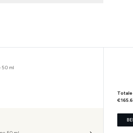
 50 ml
Totale 
€165.
BE
ème 50 ml