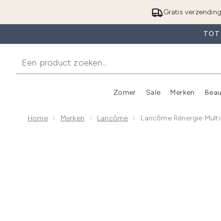
Gratis verzendin
TOT 
Zomer
Sale
Merken
Beau
Enter submenu (Zome
E
Home
Merken
Lancôme
Lancôme Rénergie Multi
Now showing image 1 Lancôme Rénergie Multi-Lift D