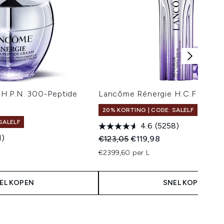
H.P.N. 300-Peptide
Lancôme Rénergie H.C.F Triple
20% KORTING | CODE: SALELF
SALELF
4.6
(5258)
1)
Recommended Retail Price:
Huidige prijs:
€123,05
€119,98
 Price:
s:
€2399,60 per L
EL KOPEN
SNEL KOPEN