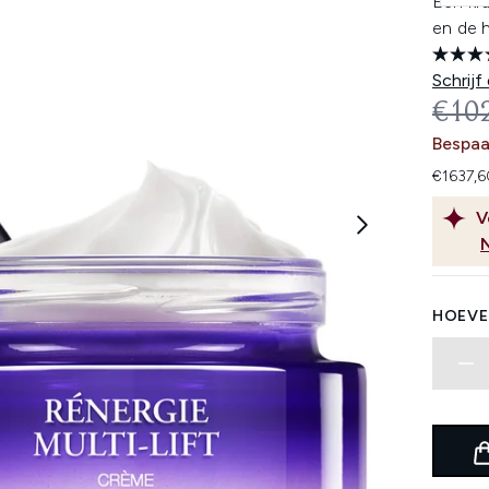
Een kra
en de h
Schrijf
REC
€10
Bespa
€1637,6
V
HOEVE