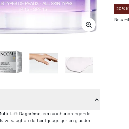
20% K
Beschi
ulti-Lift Dagcrème
; een vochtinbrengende
ls vervaagt en de teint jeugdiger en gladder