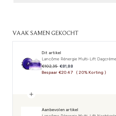
VAAK SAMEN GEKOCHT
Dit artikel
Lancôme Rénergie Multi-Lift Dagcrème
Recommended Retail Price:
Huidige prijs:
€102,35
€81,88
Bespaar €20.47
( 20% Korting )
Aanbevolen artikel
Lancôme Rénergie Multi-Lift Nachtcr