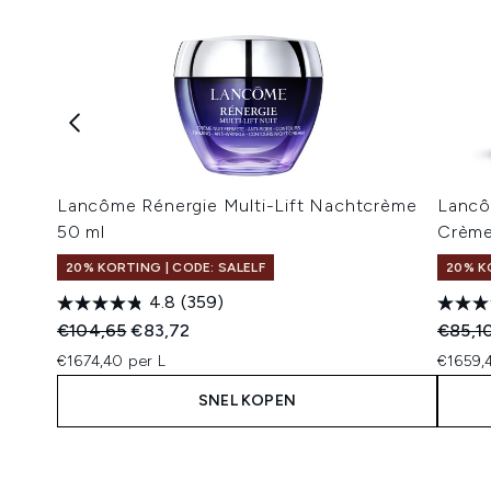
Lancôme Rénergie Multi-Lift Nachtcrème
Lancô
50 ml
Crème
20% KORTING | CODE: SALELF
20% K
4.8
(359)
Recommended Retail Price:
Huidige prijs:
Recomm
€104,65
€83,72
€85,1
€1674,40 per L
€1659,
SNEL KOPEN
Showing slide 1