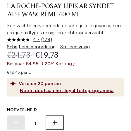
LA ROCHE-POSAY LIPIKAR SYNDET
AP+ WASCRÈME 400 ML
Een zachte en voedende douchegel die gevoelige en
droge huidtypes reinigt en zichtbaar verzacht.
4.7
(179)
Lees
179
Schrijf een beoordeling
Stel een vraag
beoordelingen.
RECOMMENDED RETAIL PRICE:
HUIDIGE PRIJS:
€24,73
€19,78
Dezelfde
paginalink.
Bespaar €4.95
( 20% Korting )
€49,45 per L
Verdien
20
punten
Neem deel aan het loyaliteitsprogramma
HOEVEELHEID