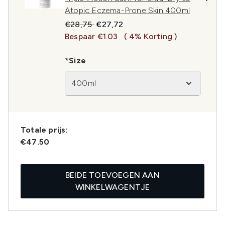
Atopic Eczema-Prone Skin 400ml
Recommended Retail Price:
Huidige prijs:
€28,75
€27,72
Bespaar €1.03
( 4% Korting )
*Size
400ml
Totale prijs:
€47.50
BEIDE TOEVOEGEN AAN
WINKELWAGENTJE