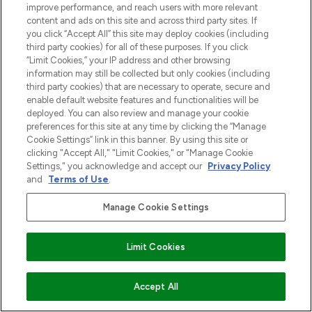
improve performance, and reach users with more relevant
content and ads on this site and across third party sites. If
you click “Accept All” this site may deploy cookies (including
third party cookies) for all of these purposes. If you click
“Limit Cookies,” your IP address and other browsing
information may still be collected but only cookies (including
third party cookies) that are necessary to operate, secure and
enable default website features and functionalities will be
LOOKFANTASTIC is de ultieme online
deployed. You can also review and manage your cookie
beautybestemming van Europa, met de
preferences for this site at any time by clicking the “Manage
beste huidverzorging, haarproducten en
Cookie Settings” link in this banner. By using this site or
make-up van meer dan 200 topmerken.
clicking "Accept All," "Limit Cookies," or "Manage Cookie
Shop online of via de app, met gratis
Settings," you acknowledge and accept our
Privacy Policy
verzending vanaf €40.
and
Terms of Use
.
Cookie-toestemming
Manage Cookie Settings
Do Not Sell or Share My Personal
Information
Limit Cookies
HELP & INFORMATIE
VOEG TOE AAN WINKELMANDJE
Accept All