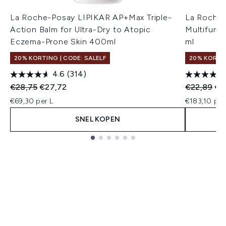
La Roche-Posay LIPIKAR AP+Max Triple-
La Roche-
Action Balm for Ultra-Dry to Atopic
Multifunc
Eczema-Prone Skin 400ml
ml
20% KORTING | CODE: SALELF
20% KORTIN
4.6
(314)
Recommended Retail Price:
Huidige prijs:
Recommend
Hui
€28,75
€27,72
€22,89
€1
€69,30 per L
€183,10 per
SNEL KOPEN
Showing slide 1