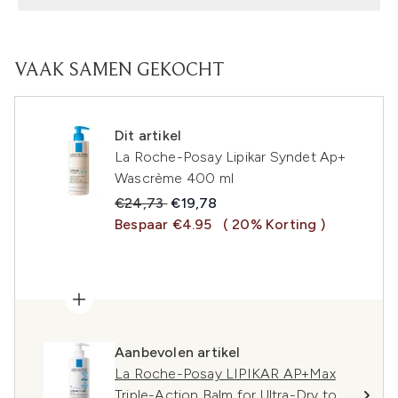
VAAK SAMEN GEKOCHT
Dit artikel
La Roche-Posay Lipikar Syndet Ap+
Wascrème 400 ml
Recommended Retail Price:
Huidige prijs:
€24,73
€19,78
Bespaar €4.95
( 20% Korting )
Aanbevolen artikel
La Roche-Posay LIPIKAR AP+Max
Triple-Action Balm for Ultra-Dry to