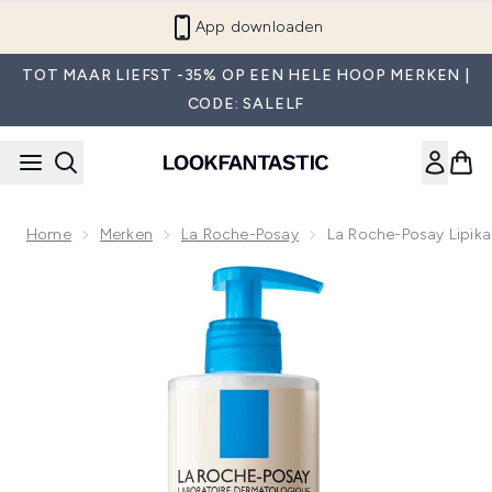
Overslaan naar de hoofdinhou
App downloaden
TOT MAAR LIEFST -35% OP EEN HELE HOOP MERKEN |
CODE: SALELF
Home
Merken
La Roche-Posay
La Roche-Posay Lipik
Now showing image 1 La Roche-Posay Lipikar Syndet Ap+ W