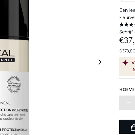
Een le
kleurve
Schrijf
€37
€373,80
V
HOEVE