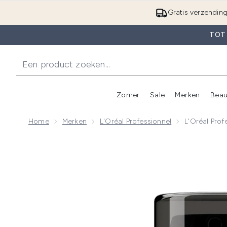
Gratis verzendin
TOT
Zomer
Sale
Merken
Beau
Enter submenu (Zome
E
Home
Merken
L'Oréal Professionnel
L'Oréal Pro
Now showing image 1 L'Oréal Professionnel Metal De