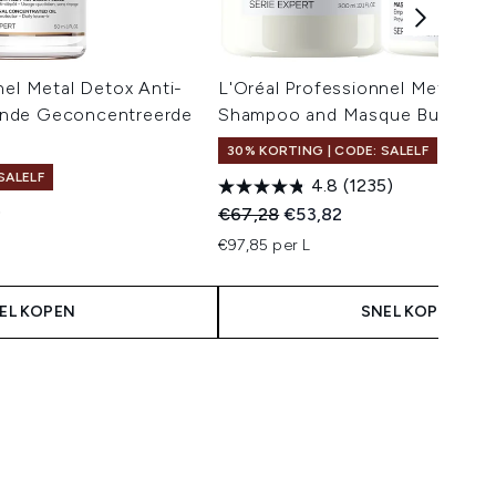
nel Metal Detox Anti-
L'Oréal Professionnel Metal De
nde Geconcentreerde
Shampoo and Masque Bundle
30% KORTING | CODE: SALELF
SALELF
4.8
(1235)
)
Recommended Retail Price:
Huidige prijs:
€67,28
€53,82
 Price:
s:
€97,85 per L
EL KOPEN
SNEL KOPEN