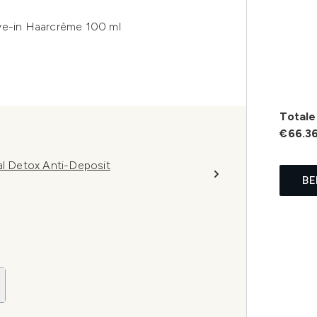
ave-in Haarcrème 100 ml
Totale 
€66.3
al Detox Anti-Deposit
BE