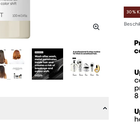
30% K
Beschi