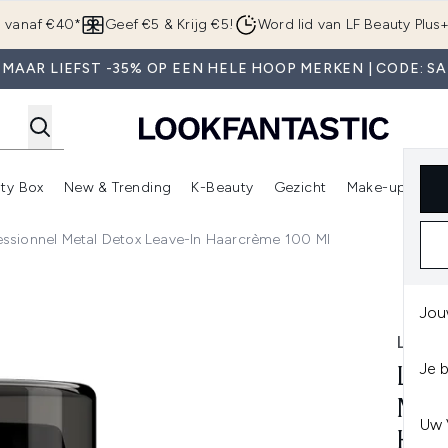
Overslaan naar de hoofdinhou
g vanaf €40*
Geef €5 & Krijg €5!
Word lid van LF Beauty Plus
 MAAR LIEFST -35% OP EEN HELE HOOP MERKEN | CODE: SA
ty Box
New & Trending
K-Beauty
Gezicht
Make-up
Pa
r)
nter submenu (Sale)
Enter submenu (Merken)
Enter submenu (Beauty Box)
Enter submenu (New & Trending)
Enter submenu (K-Beauty
E
fessionnel Metal Detox Leave-In Haarcrème 100 Ml
tox Leave-in Haarcrème 100 ml
Jou
L'OR
Je 
L'O
MET
Uw 
HAA