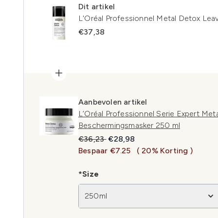
Dit artikel
L'Oréal Professionnel Metal Detox Le
€37,38
Aanbevolen artikel
L’Oréal Professionnel Serie Expert Met
Beschermingsmasker 250 ml
Recommended Retail Price:
Huidige prijs:
€36,23
€28,98
Bespaar €7.25
( 20% Korting )
*Size
250ml