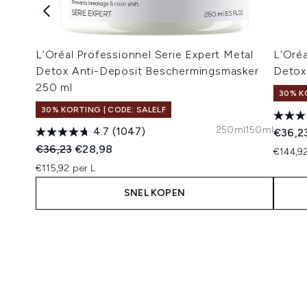
L’Oréal Professionnel Serie Expert Metal
L'Oréa
Detox Anti-Deposit Beschermingsmasker
Detox
250 ml
30% K
30% KORTING | CODE: SALELF
250ml
150ml
4.7
(1047)
€36,2
Recommended Retail Price:
Huidige prijs:
€36,23
€28,98
€144,92
€115,92 per L
SNEL KOPEN
Showing slide 1