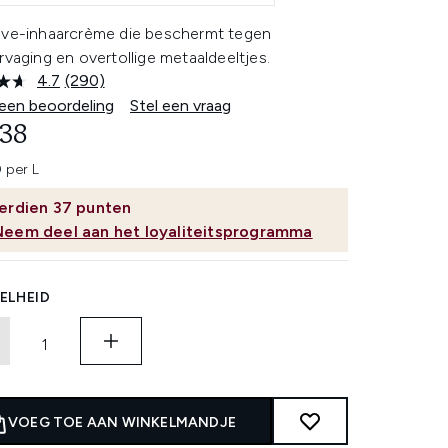
ave-inhaarcrème die beschermt tegen
rvaging en overtollige metaaldeeltjes.
4.7
(290)
Lees
290
 een beoordeling
Stel een vraag
beoordelingen.
,38
Dezelfde
paginalink.
 per L
erdien
37
punten
Neem deel aan het loyaliteitsprogramma
ELHEID
VOEG TOE AAN WINKELMANDJE