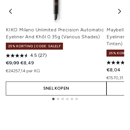
KIKO Milano Unlimited Precision Automatic
Maybellin
Eyeliner And Khôl 0.35g (Various Shades)
Eyeliner W
Tinten)
25% KORTING | CODE: SALELF
25% KORTIN
4.5
(27)
Recommended Retail Price:
Huidige prijs:
€9,99
€8,49
€8,04
€24257,14 per KG
€1570,31 pe
SNEL KOPEN
Showing slide 1