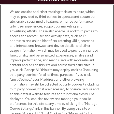
LOOKFANTASTIC is de ultieme online
We use cookies and other tracking tools on this site, which
beautybestemming van Europa, met de
may be provided by third parties, to operate and secure our
beste huidverzorging, haarproducten en
site, enable social media features, enhance performance,
make-up van meer dan 200 topmerken.
tailor user experiences, support our marketing and
Shop online of via de app, met gratis
advertising efforts. These also enable us and third parties to
verzending vanaf €40.
access and record user and activity data, such as IP
addresses and online identifiers, referring URLs, searches
and interactions, browser and device details, and other
Cookie-toestemming
usage information, which may be used to provide enhanced
Do Not Sell or Share My Personal
functionality and personalized experiences, analyze and
Information
improve performance, and reach users with more relevant
content and ads on this site and across third party sites. If
you click “Accept All” this site may deploy cookies (including
HELP & INFORMATIE
third party cookies) for all of these purposes. If you click
“Limit Cookies,” your IP address and other browsing
information may still be collected but only cookies (including
BEDRIJFSINFORMATIE
third party cookies) that are necessary to operate, secure and
enable default website features and functionalities will be
deployed. You can also review and manage your cookie
OVER LOOKFANTASTIC
preferences for this site at any time by clicking the “Manage
Cookie Settings” link in this banner. By using this site or
clicking "Accept All," "Limit Cookies," or "Manage Cookie