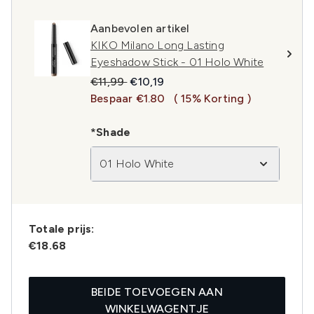
Aanbevolen artikel
KIKO Milano Long Lasting
Eyeshadow Stick - 01 Holo White
Recommended Retail Price:
Huidige prijs:
€11,99
€10,19
Bespaar €1.80
( 15% Korting )
*Shade
01 Holo White
Totale prijs:
€18.68
BEIDE TOEVOEGEN AAN
WINKELWAGENTJE