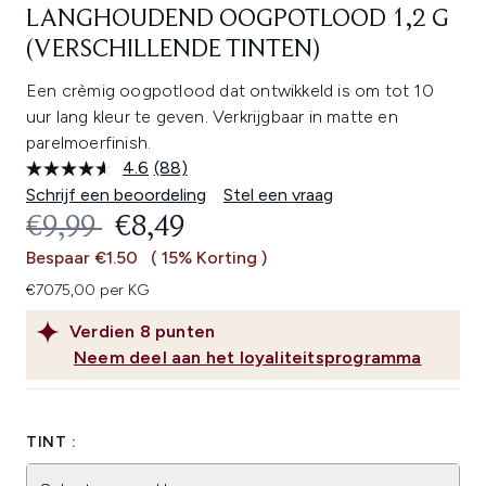
LANGHOUDEND OOGPOTLOOD 1,2 G
(VERSCHILLENDE TINTEN)
Een crèmig oogpotlood dat ontwikkeld is om tot 10
uur lang kleur te geven. Verkrijgbaar in matte en
parelmoerfinish.
4.6
(88)
Lees
88
Schrijf een beoordeling
Stel een vraag
beoordelingen.
RECOMMENDED RETAIL PRICE:
HUIDIGE PRIJS:
€9,99
€8,49
Dezelfde
paginalink.
Bespaar €1.50
( 15% Korting )
€7075,00 per KG
Verdien
8
punten
Neem deel aan het loyaliteitsprogramma
TINT :