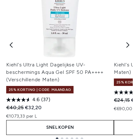
Kiehl's Ultra Light Dagelijkse UV-
Kiehl's Ul
beschermings Aqua Gel SPF 50 PA++++
Maten)
(Verschillende Maten)
25% KORTI
25% KORTING | CODE: MAANDAG
4.6
(37)
Recommend
Hui
€24,15
€19
Recommended Retail Price:
Huidige prijs:
€40,25
€32,20
€690,00 pe
€1073,33 per L
SNEL KOPEN