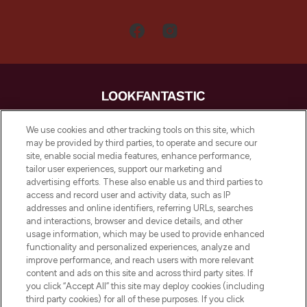
LOOKFANTASTIC is de ultieme online
We use cookies and other tracking tools on this site, which
beautybestemming van Europa, met de
may be provided by third parties, to operate and secure our
beste huidverzorging, haarproducten en
site, enable social media features, enhance performance,
make-up van meer dan 200 topmerken.
tailor user experiences, support our marketing and
Shop online of via de app, met gratis
advertising efforts. These also enable us and third parties to
verzending vanaf €40.
access and record user and activity data, such as IP
addresses and online identifiers, referring URLs, searches
and interactions, browser and device details, and other
Cookie-toestemming
usage information, which may be used to provide enhanced
Do Not Sell or Share My Personal
functionality and personalized experiences, analyze and
Information
improve performance, and reach users with more relevant
content and ads on this site and across third party sites. If
you click “Accept All” this site may deploy cookies (including
HELP & INFORMATIE
third party cookies) for all of these purposes. If you click