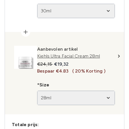
30ml
Aanbevolen artikel
Kiehls Ultra Facial Cream 28ml
Recommended Retail Price:
Huidige prijs:
€24,15
€19,32
Bespaar €4.83
( 20% Korting )
*Size
28ml
Totale prijs: