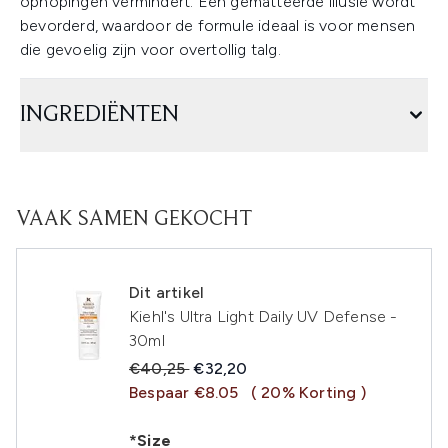
ophopingen vermindert. Een gematteerde illusie wordt
bevorderd, waardoor de formule ideaal is voor mensen
die gevoelig zijn voor overtollig talg.
INGREDIËNTEN
VAAK SAMEN GEKOCHT
Dit artikel
Kiehl's Ultra Light Daily UV Defense -
30ml
Recommended Retail Price:
Huidige prijs:
€40,25
€32,20
Bespaar €8.05
( 20% Korting )
*Size