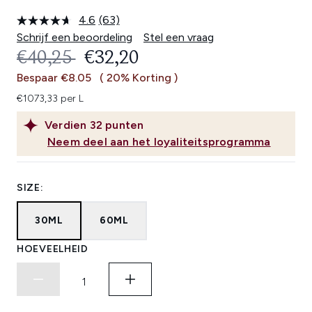
4.6
(63)
Lees
63
Schrijf een beoordeling
Stel een vraag
beoordelingen.
RECOMMENDED RETAIL PRICE:
HUIDIGE PRIJS:
€40,25
€32,20
Dezelfde
paginalink.
Bespaar €8.05
( 20% Korting )
€1073,33 per L
Verdien
32
punten
Neem deel aan het loyaliteitsprogramma
SIZE:
30ML
60ML
HOEVEELHEID