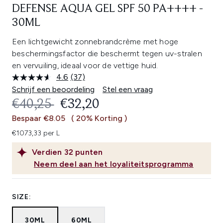
DEFENSE AQUA GEL SPF 50 PA++++ -
30ML
Een lichtgewicht zonnebrandcrème met hoge
beschermingsfactor die beschermt tegen uv-stralen
en vervuiling, ideaal voor de vettige huid.
4.6
(37)
Lees
37
Schrijf een beoordeling
Stel een vraag
beoordelingen.
RECOMMENDED RETAIL PRICE:
HUIDIGE PRIJS:
€40,25
€32,20
Dezelfde
paginalink.
Bespaar €8.05
( 20% Korting )
€1073,33 per L
Verdien
32
punten
Neem deel aan het loyaliteitsprogramma
SIZE:
30ML
60ML