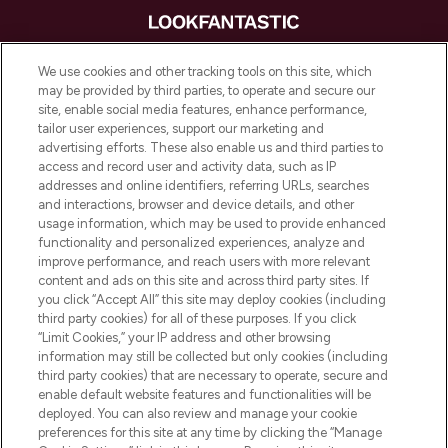
LOOKFANTASTIC is de ultieme online
We use cookies and other tracking tools on this site, which
beautybestemming van Europa, met de
may be provided by third parties, to operate and secure our
beste huidverzorging, haarproducten en
site, enable social media features, enhance performance,
make-up van meer dan 200 topmerken.
tailor user experiences, support our marketing and
Shop online of via de app, met gratis
advertising efforts. These also enable us and third parties to
verzending vanaf €40.
access and record user and activity data, such as IP
addresses and online identifiers, referring URLs, searches
and interactions, browser and device details, and other
Cookie-toestemming
usage information, which may be used to provide enhanced
Do Not Sell or Share My Personal
functionality and personalized experiences, analyze and
Information
improve performance, and reach users with more relevant
content and ads on this site and across third party sites. If
you click “Accept All” this site may deploy cookies (including
HELP & INFORMATIE
third party cookies) for all of these purposes. If you click
“Limit Cookies,” your IP address and other browsing
information may still be collected but only cookies (including
BEDRIJFSINFORMATIE
third party cookies) that are necessary to operate, secure and
enable default website features and functionalities will be
deployed. You can also review and manage your cookie
OVER LOOKFANTASTIC
preferences for this site at any time by clicking the “Manage