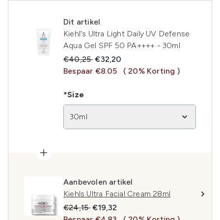
Dit artikel
Kiehl's Ultra Light Daily UV Defense
Aqua Gel SPF 50 PA++++ - 30ml
Recommended Retail Price:
Huidige prijs:
€40,25
€32,20
Bespaar €8.05
( 20% Korting )
*Size
30ml
Aanbevolen artikel
Kiehls Ultra Facial Cream 28ml
Recommended Retail Price:
Huidige prijs:
€24,15
€19,32
Bespaar €4.83
( 20% Korting )