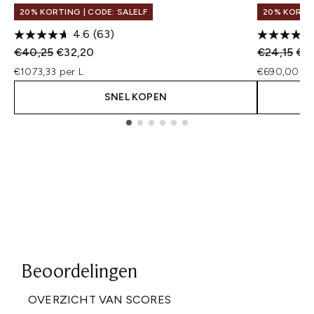
20% KORTING | CODE: SALELF
20% KORTIN
4.6
(63)
Recommended Retail Price:
Huidige prijs:
Recommend
Hui
€40,25
€32,20
€24,15
€19
€1073,33 per L
€690,00 pe
SNEL KOPEN
Showing slide 1