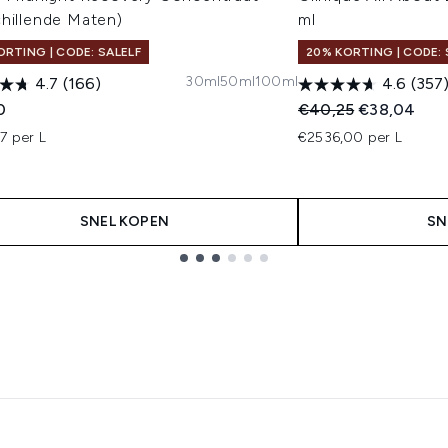
chillende Maten)
ml
ORTING | CODE: SALELF
20% KORTING | CODE: 
30ml
50ml
100ml
4.7
(166)
4.6
(357
Recommended Retail
Huidige prij
0
€40,25
€38,04
7 per L
€2536,00 per L
SNEL KOPEN
SN