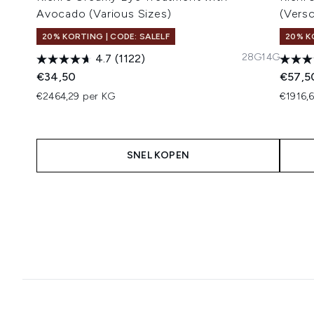
Avocado (Various Sizes)
(Vers
20% KORTING | CODE: SALELF
20% K
28G
14G
4.7
(1122)
€34,50
€57,5
€2464,29 per KG
€1916,6
SNEL KOPEN
Showing slide 1