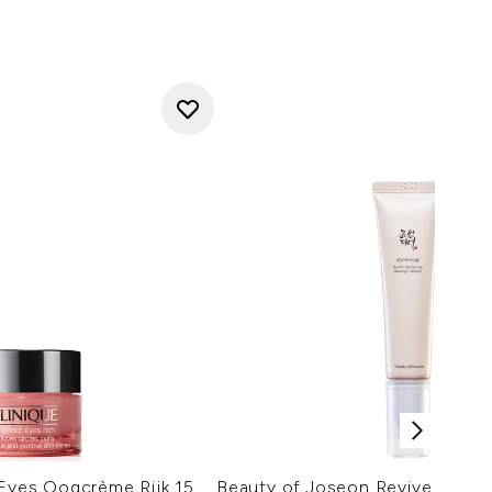
 Eyes Oogcrème Rijk 15
Beauty of Joseon Revive Eye S