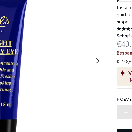
Een kr
frisser
huid te
rimpels
Schrijf
REC
€40
Bespaa
€2146,6
V
HOEVE