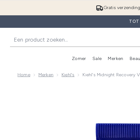
Gratis verzendin
TOT
Zomer
Sale
Merken
Beau
Enter submenu (Zome
E
Home
Merken
Kiehl's
Kiehl's Midnight Recovery 
Now showing image 1 Kiehl's Midnight Recovery voor