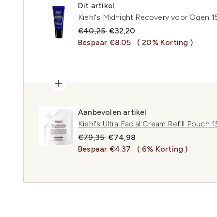
Dit artikel
Kiehl's Midnight Recovery voor Ogen 1
Recommended Retail Price:
Huidige prijs:
€40,25
€32,20
Bespaar €8.05
( 20% Korting )
Aanbevolen artikel
Kiehl's Ultra Facial Cream Refill Pouch 
Recommended Retail Price:
Huidige prijs:
€79,35
€74,98
Bespaar €4.37
( 6% Korting )