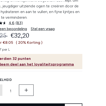
achtig en lichtgewicht oogserum dat helpt om
e, jeugdiger uitziende ogen te creëren door de
 hydrateren en aan te vullen, en fijne lijntjes en
 te verminderen.
4.6
(83)
Lees
83
 een beoordeling
Stel een vraag
beoordelingen.
OMMENDED RETAIL PRICE:
HUIDIGE PRIJS:
,25
€32,20
Dezelfde
paginalink.
r €8.05
( 20% Korting )
7 per L
erdien
32
punten
Neem deel aan het loyaliteitsprogramma
ELHEID