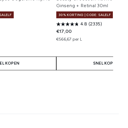
Ginseng + Retinal 30ml
SALELF
30% KORTING | CODE: SALELF
)
4.8
(2335)
 Price:
s:
€17,00
€566,67 per L
EL KOPEN
SNEL KOPEN