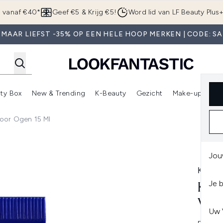
Overslaan naar de hoofdinhou
g vanaf €40*
Geef €5 & Krijg €5!
Word lid van LF Beauty Plus
 MAAR LIEFST -35% OP EEN HELE HOOP MERKEN | CODE: SA
ty Box
New & Trending
K-Beauty
Gezicht
Make-up
Pa
r)
nter submenu (Sale)
Enter submenu (Merken)
Enter submenu (Beauty Box)
Enter submenu (New & Trending)
Enter submenu (K-Beauty
E
Voor Ogen 15 Ml
 Ogen 15 ml
Jou
KIEHL
Je 
KIE
VOO
Uw 