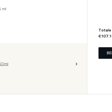
5 ml
Totale 
€107.1
BE
150ml