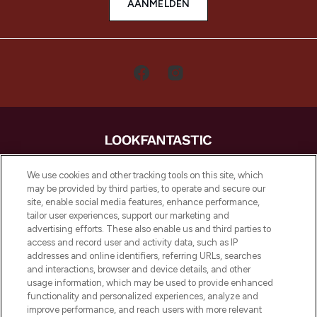
AANMELDEN
LOOKFANTASTIC is de ultieme online
We use cookies and other tracking tools on this site, which
beautybestemming van Europa, met de
may be provided by third parties, to operate and secure our
beste huidverzorging, haarproducten en
site, enable social media features, enhance performance,
make-up van meer dan 200 topmerken.
tailor user experiences, support our marketing and
Shop online of via de app, met gratis
advertising efforts. These also enable us and third parties to
verzending vanaf €40.
access and record user and activity data, such as IP
addresses and online identifiers, referring URLs, searches
and interactions, browser and device details, and other
Cookie-toestemming
usage information, which may be used to provide enhanced
Do Not Sell or Share My Personal
functionality and personalized experiences, analyze and
Information
improve performance, and reach users with more relevant