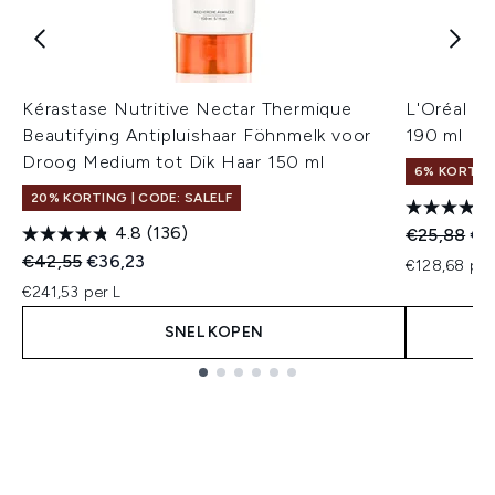
Kérastase Nutritive Nectar Thermique
L'Oréal Pr
Beautifying Antipluishaar Föhnmelk voor
190 ml
Droog Medium tot Dik Haar 150 ml
6% KORTIN
20% KORTING | CODE: SALELF
4.8
(136)
Recommend
Hui
€25,88
€2
Recommended Retail Price:
Huidige prijs:
€42,55
€36,23
€128,68 per
€241,53 per L
SNEL KOPEN
Showing slide 1