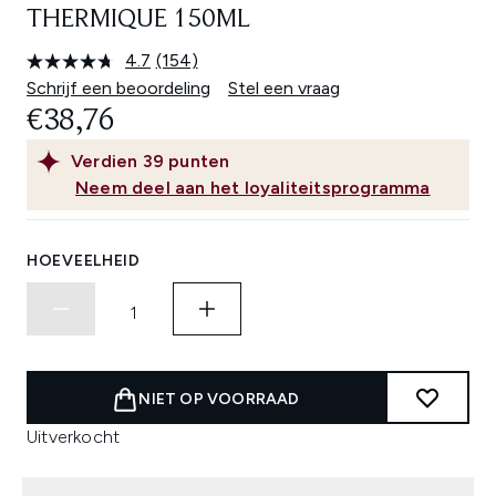
THERMIQUE 150ML
4.7
(154)
Lees
154
Schrijf een beoordeling
Stel een vraag
beoordelingen.
€38,76
Dezelfde
paginalink.
Verdien
39
punten
Neem deel aan het loyaliteitsprogramma
HOEVEELHEID
NIET OP VOORRAAD
Uitverkocht