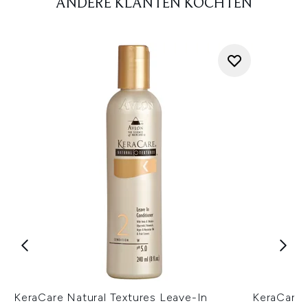
ANDERE KLANTEN KOCHTEN
KeraCare Natural Textures Leave-In
KeraCare 