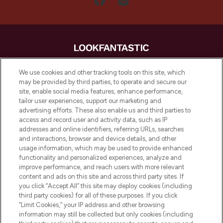
LOOKFANTASTIC is de ultieme online
We use cookies and other tracking tools on this site, which
beautybestemming van Europa, met de
may be provided by third parties, to operate and secure our
beste huidverzorging, haarproducten en
site, enable social media features, enhance performance,
make-up van meer dan 200 topmerken.
tailor user experiences, support our marketing and
Shop online of via de app, met gratis
advertising efforts. These also enable us and third parties to
verzending vanaf €40.
access and record user and activity data, such as IP
addresses and online identifiers, referring URLs, searches
and interactions, browser and device details, and other
Cookie-toestemming
usage information, which may be used to provide enhanced
Do Not Sell or Share My Personal
functionality and personalized experiences, analyze and
Information
improve performance, and reach users with more relevant
content and ads on this site and across third party sites. If
you click “Accept All” this site may deploy cookies (including
HELP & INFORMATIE
third party cookies) for all of these purposes. If you click
“Limit Cookies,” your IP address and other browsing
information may still be collected but only cookies (including
BEDRIJFSINFORMATIE