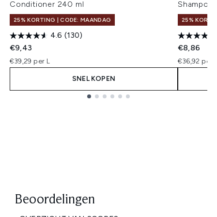
Conditioner 240 ml
Shampoo 
25% KORTING | CODE: MAANDAG
25% KORTI
4.6
(130)
€9,43
€8,86
€39,29 per L
€36,92 per 
SNEL KOPEN
Showing slide 1