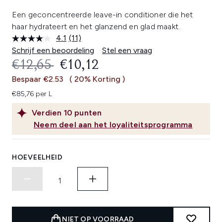
Een geconcentreerde leave-in conditioner die het
haar hydrateert en het glanzend en glad maakt.
4.1
(11)
Lees
11
Schrijf een beoordeling
Stel een vraag
beoordelingen.
RECOMMENDED RETAIL PRICE:
HUIDIGE PRIJS:
€12,65
€10,12
Dezelfde
paginalink.
Bespaar €2.53
( 20% Korting )
€85,76 per L
Verdien
10
punten
Neem deel aan het loyaliteitsprogramma
HOEVEELHEID
NIET OP VOORRAAD