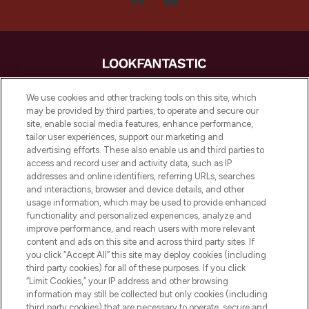
LOOKFANTASTIC is de ultieme online
We use cookies and other tracking tools on this site, which
beautybestemming van Europa, met de
may be provided by third parties, to operate and secure our
beste huidverzorging, haarproducten en
site, enable social media features, enhance performance,
make-up van meer dan 200 topmerken.
tailor user experiences, support our marketing and
Shop online of via de app, met gratis
advertising efforts. These also enable us and third parties to
verzending vanaf €40.
access and record user and activity data, such as IP
addresses and online identifiers, referring URLs, searches
and interactions, browser and device details, and other
Cookie-toestemming
usage information, which may be used to provide enhanced
Do Not Sell or Share My Personal
functionality and personalized experiences, analyze and
Information
improve performance, and reach users with more relevant
content and ads on this site and across third party sites. If
you click “Accept All” this site may deploy cookies (including
HELP & INFORMATIE
third party cookies) for all of these purposes. If you click
“Limit Cookies,” your IP address and other browsing
information may still be collected but only cookies (including
BEDRIJFSINFORMATIE
third party cookies) that are necessary to operate, secure and