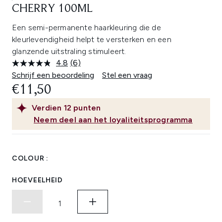
CHERRY 100ML
Een semi-permanente haarkleuring die de
kleurlevendigheid helpt te versterken en een
glanzende uitstraling stimuleert.
4.8
(6)
Lees
6
Schrijf een beoordeling
Stel een vraag
beoordelingen.
€11,50
Dezelfde
paginalink.
Verdien
12
punten
Neem deel aan het loyaliteitsprogramma
COLOUR :
HOEVEELHEID