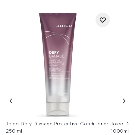
Joico Defy Damage Protective Conditioner
Joico Def
250 ml
1000ml