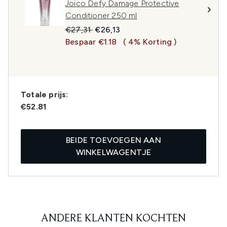
Joico Defy Damage Protective
Conditioner 250 ml
Recommended Retail Price:
Huidige prijs:
€27,31
€26,13
Bespaar €1.18
( 4% Korting )
Totale prijs:
€52.81
BEIDE TOEVOEGEN AAN
WINKELWAGENTJE
ANDERE KLANTEN KOCHTEN