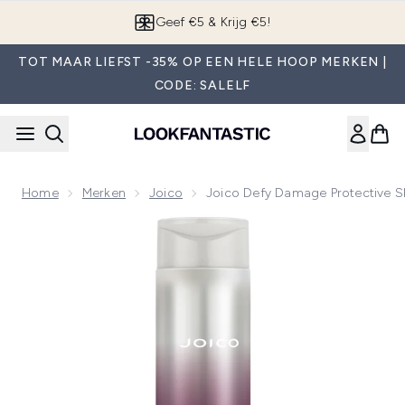
Overslaan naar de hoofdinhou
App downloaden
TOT MAAR LIEFST -35% OP EEN HELE HOOP MERKEN |
CODE: SALELF
Home
Merken
Joico
Joico Defy Damage Protective
Now showing image 1 Joico Defy Damage Protective Shamp