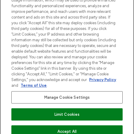
usage information, which may be used to provide enhanced
Do Not Sell or Share My Personal
functionality and personalized experiences, analyze and
Information
improve performance, and reach users with more relevant
content and ads on this site and across third party sites. If
you click “Accept All” this site may deploy cookies (including
HELP & INFORMATIE
third party cookies) for all of these purposes. If you click
“Limit Cookies,” your IP address and other browsing
information may still be collected but only cookies (including
BEDRIJFSINFORMATIE
third party cookies) that are necessary to operate, secure and
enable default website features and functionalities will be
deployed. You can also review and manage your cookie
OVER LOOKFANTASTIC
preferences for this site at any time by clicking the “Manage
Cookie Settings” link in this banner. By using this site or
clicking "Accept All," "Limit Cookies," or "Manage Cookie
Settings," you acknowledge and accept our
Privacy Policy
and
Terms of Use
.
Betaal veilig met
Manage Cookie Settings
Limit Cookies
2026 THG Beauty Europe GmbH Maximilianstrasse 54 80538 Munich
VOEG TOE AAN WINKELMANDJE
Accept All