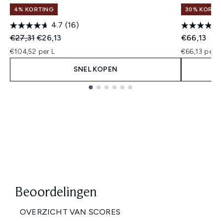
4% KORTING
30% KORTIN
4.7
(16)
Recommended Retail Price:
Huidige prijs:
€27,31
€26,13
€66,13
€104,52 per L
€66,13 per 
SNEL KOPEN
Showing slide 1