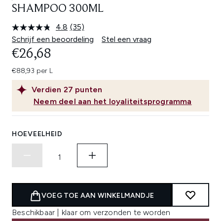
SHAMPOO 300ML
4.8
(35)
Lees
35
Schrijf een beoordeling
Stel een vraag
beoordelingen.
€26,68
Dezelfde
paginalink.
€88,93 per L
Verdien
27
punten
Neem deel aan het loyaliteitsprogramma
HOEVEELHEID
VOEG TOE AAN WINKELMANDJE
Beschikbaar | klaar om verzonden te worden