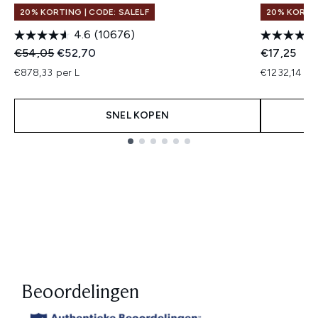
20% KORTING | CODE: SALELF
20% KORTIN
4.6
(10676)
Recommended Retail Price:
Huidige prijs:
€54,05
€52,70
€17,25
€878,33 per L
€1232,14 pe
SNEL KOPEN
Showing slide 1