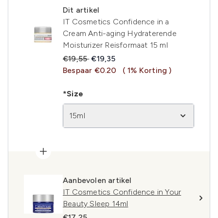
Dit artikel
IT Cosmetics Confidence in a
Cream Anti-aging Hydraterende
Moisturizer Reisformaat 15 ml
Recommended Retail Price:
Huidige prijs:
€19,55
€19,35
Bespaar €0.20
( 1% Korting )
*Size
15ml
Aanbevolen artikel
IT Cosmetics Confidence in Your
Beauty Sleep 14ml
€17,25