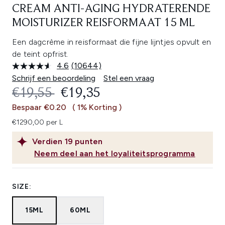
CREAM ANTI-AGING HYDRATERENDE
MOISTURIZER REISFORMAAT 15 ML
Een dagcrème in reisformaat die fijne lijntjes opvult en
de teint opfrist.
4.6
(10644)
Lees
10644
Schrijf een beoordeling
Stel een vraag
beoordelingen.
RECOMMENDED RETAIL PRICE:
HUIDIGE PRIJS:
€19,55
€19,35
Dezelfde
paginalink.
Bespaar €0.20
( 1% Korting )
€1290,00 per L
Verdien
19
punten
Neem deel aan het loyaliteitsprogramma
SIZE:
15ML
60ML