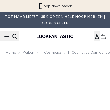
Overslaan naar de hoofdinhou
App downloaden
TOT MAAR LIEFST -35% OP EEN HELE HOOP MERKEN |
CODE: SALELF
Home
Merken
IT Cosmetics
IT Cosmetics Confidence 
Now showing image 1 IT Cosmetics Confidence in a Cream An